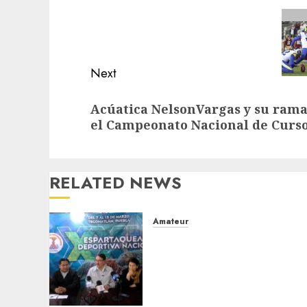
navigation
Previous
post:
Next
Next
Acúatica NelsonVargas y su rama
post:
el Campeonato Nacional de Curso
RELATED NEWS
Amateur
Antorcha Campesina
celebrará su XXII
Espartaqueada Deportiva
Nacional 2026 en
Tecomatlán, Puebla