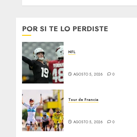
FEBRERO 25, 2026
0
POR SI TE LO PERDISTE
NFL
Abre la pretemporada de l
NFL
AGOSTO 5, 2026
0
Tour de Francia
Vollering gana 5ª etapa del
Tour
AGOSTO 5, 2026
0