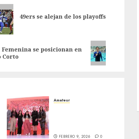
49ers se alejan de los playoffs
 Femenina se posicionan en
 Corto
Amateur
Presentan la edición 22 de
la Carrera Bonafont en el
Museo del Cárcamo de
Dolores
FEBRERO 9, 2026
0