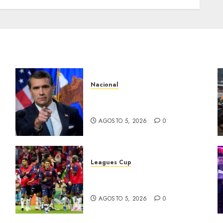
Nacional
a
EU va tras líderes del Cartel
Jalisco
AGOSTO 5, 2026
0
Leagues Cup
Bravos y Potros, únicos en
dar la cara
AGOSTO 5, 2026
0