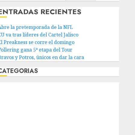
ENTRADAS RECIENTES
Abre la pretemporada de la NFL
U va tras líderes del Cartel Jalisco
El Preakness se corre el domingo
Vollering gana 5ª etapa del Tour
Bravos y Potros, únicos en dar la cara
CATEGORIAS
Abierto de Acapulco
Abierto de Australia
Abierto de Francia
Acuática Nelson Vargas
Ajedrez
Alpinismo
Amateur