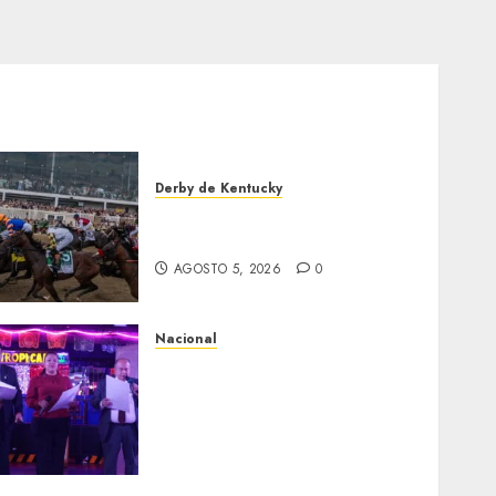
Derby de Kentucky
El Preakness se corre el
domingo
AGOSTO 5, 2026
0
Nacional
Segunda entrega del Iuris
Dicto 2026 reconoce la
trayectoria de destacados
juristas del Colegio de
Abogados del Valle de
México, filial Ecatepec