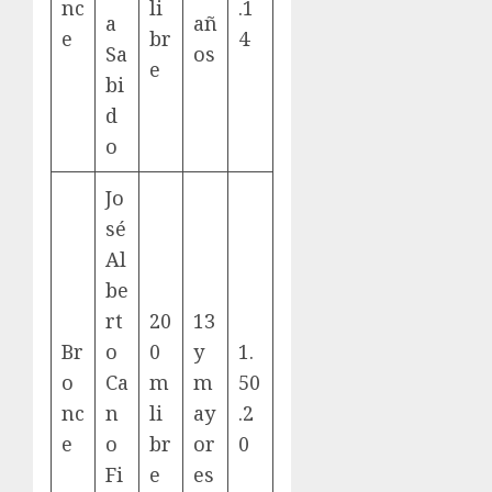
nc
li
.1
a
añ
e
br
4
Sa
os
e
bi
d
o
Jo
sé
Al
be
rt
20
13
Br
o
0
y
1.
o
Ca
m
m
50
nc
n
li
ay
.2
e
o
br
or
0
Fi
e
es