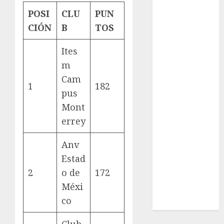
League
POSI
CLU
PUN
Real Madrid
CIÓN
B
TOS
SALUD
Serie Mundial
Ites
Surf
m
Taekwondo
Cam
Tecnología
1
182
Tenis
pus
Tiro con arco
Mont
Tour de
errey
Francia
Trucks México
Anv
Turismo
Estad
UEFA
2
o de
172
Uncategorized
Méxi
Voleibol
co
Wimbledon
Club