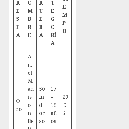
R
O
R
T
E
E
M
U
E
M
S
B
E
G
P
E
R
B
O
O
A
E
A
RÍ
A
A
ri
el
M
ad
50
17
is
m
–
29
O
o
d
18
.9
ro
n
or
añ
5
Be
so
os
lt