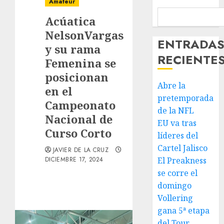
Amateur
Acúatica
NelsonVargas
ENTRADA
y su rama
RECIENTE
Femenina se
posicionan
Abre la
en el
pretemporada
Campeonato
de la NFL
Nacional de
EU va tras
Curso Corto
líderes del
Cartel Jalisco
JAVIER DE LA CRUZ
DICIEMBRE 17, 2024
El Preakness
se corre el
domingo
Vollering
gana 5ª etapa
del Tour