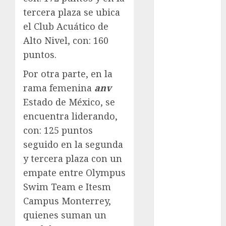
Juegos
tercera plaza se ubica
Olímpicos Los
el Club Acuático de
Ángeles
Juegos
Alto Nivel, con: 160
Paralímpicos
puntos.
de Invierno
Por otra parte, en la
Leagues Cup
rama femenina
anv
LFA
Estado de México, se
Liga de
Naciones
encuentra liderando,
CONCACAF
con: 125 puntos
Liga Europa
seguido en la segunda
Liga Premier
y tercera plaza con un
Lucha Libre
empate entre Olympus
Maratón
Swim Team e Itesm
Media
Campus Monterrey,
Maratón
quienes suman un
México Racing