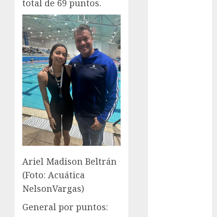
total de 69 puntos.
Cup
Motociclismo
Mundial 2026
Mundial de
Atletismo
Mundial de
Clubes
Mundial
Femenil
Mundial Sub
20
Nacional
Natación
ONEFA
Ariel Madison Beltrán
Pádel
(Foto: Acuática
Pádel Femenil
NelsonVargas)
Pole Dance
General por puntos:
Premier