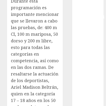
Durante esta
Copa Davis
programación es
Copa
importante mencionar
Intercontinental
que se llevaron a cabo
FIFA
las pruebas, de: 400 m
Copa Oro
CI, 100 m mariposa, 50
Cultura
dorso y 200 m libre,
Derbi de
Kentucky
esto para todas las
Derby de
categorías en
Kentucky
competencia, así como
Entrevista
en las dos ramas. De
Exclusiva
resaltarse la actuación
Espectáculos
de los deportistas,
Eurocopa
Ariel Madison Beltrán,
Femenil
quien en la categoría
Federación
Mexicana de
17 – 18 años en los 50
Golf