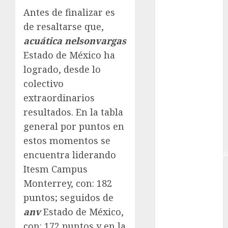
Gobierno de la
Antes de finalizar es
Ciudad de
de resaltarse que,
México
Golf
acuática nelsonvargas
Golf
Estado de México ha
Internacional
logrado, desde lo
Hockey Sobre
colectivo
Hielo
extraordinarios
Indy Car
resultados. En la tabla
Información
general por puntos en
General
estos momentos se
Juegos
Centroamericano
encuentra liderando
y del Caribe
Itesm Campus
Juegos de
Monterrey, con: 182
Invierno
puntos; seguidos de
Juegos
anv
Estado de México,
Olímpicos
con: 172 puntos y en la