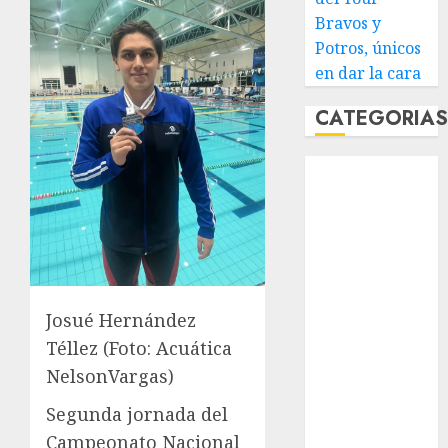
Bravos y
Potros, únicos
en dar la cara
CATEGORIA
Abierto de
Acapulco
Abierto de
Australia
Abierto de
Francia
Acuática
Josué Hernández
Nelson Vargas
Téllez (Foto: Acuática
Ajedrez
NelsonVargas)
Alpinismo
Segunda jornada del
Amateur
Campeonato Nacional
Anuncio