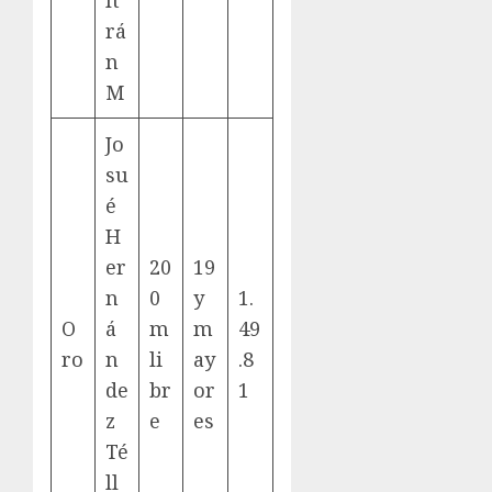
rá
n
M
Jo
su
é
H
er
20
19
n
0
y
1.
O
á
m
m
49
ro
n
li
ay
.8
de
br
or
1
z
e
es
Té
ll