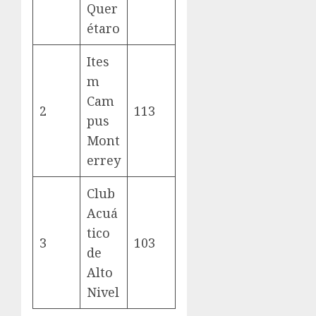
Quer
étaro
Ites
m
Cam
2
113
pus
Mont
errey
Club
Acuá
tico
3
103
de
Alto
Nivel