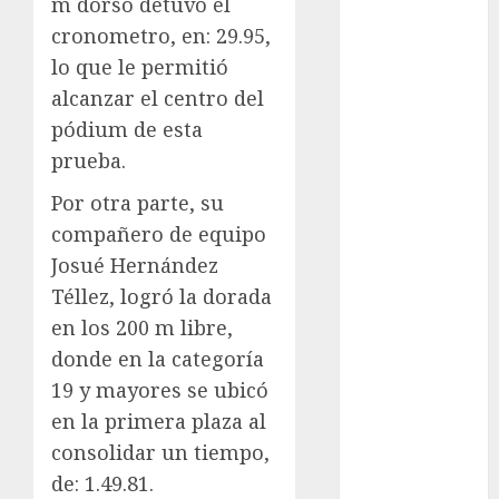
m dorso detuvo el
FIFA
cronometro, en: 29.95,
Fitness
lo que le permitió
Flag Football
alcanzar el centro del
FootGolf
pódium de esta
Fórmula Uno
prueba.
Futbol
Futbol
Por otra parte, su
Americano
compañero de equipo
Futbol
Josué Hernández
Americano
Téllez, logró la dorada
Liga Mayor
en los 200 m libre,
Futbol
donde en la categoría
Argentino
19 y mayores se ubicó
Futbol
Inglaterra
en la primera plaza al
Gimnasia
consolidar un tiempo,
Giro de Italia
de: 1.49.81.