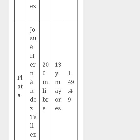
ez
Jo
su
é
H
er
20
13
n
0
y
1.
Pl
á
m
m
49
at
n
li
ay
.4
a
de
br
or
9
z
e
es
Té
ll
ez