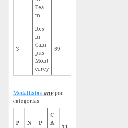
Tea
m
Ites
m
Cam
3
69
pus
Mont
errey
Medallistas
anv
por
categorías:
C
P
N
P
A
TI