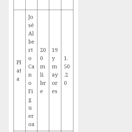
Jo
sé
Al
be
rt
20
19
o
0
y
1.
Pl
Ca
m
m
50
at
n
li
ay
.2
a
o
br
or
0
Fi
e
es
g
u
er
oa