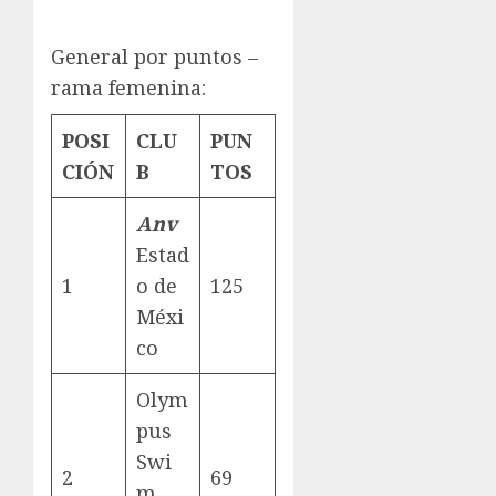
General por puntos –
rama femenina:
POSI
CLU
PUN
CIÓN
B
TOS
Anv
Estad
1
o de
125
Méxi
co
Olym
pus
Swi
2
69
m