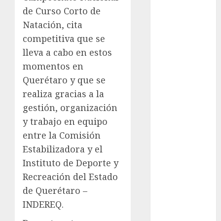
Atletismo
de Curso Corto de
Automovilismo
Natación, cita
Basquetbol
competitiva que se
Colegial
lleva a cabo en estos
Box
momentos en
Boxing
Querétaro y que se
Bundesliga
realiza gracias a la
Charrería
gestión, organización
Ciclismo
y trabajo en equipo
Cine
Columna
entre la Comisión
Combates
Estabilizadora y el
Comida
Instituto de Deporte y
CONADE
Recreación del Estado
Copa Africana
de Querétaro –
de Naciones
INDEREQ.
Copa América
Femenina