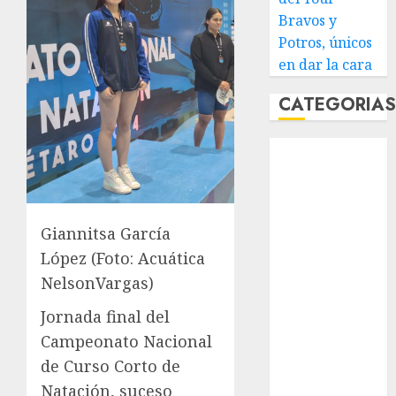
Bravos y
Potros, únicos
en dar la cara
CATEGORIA
Abierto de
Acapulco
Abierto de
Australia
Giannitsa García
Abierto de
López (Foto: Acuática
Francia
Acuática
NelsonVargas)
Nelson Vargas
Jornada final del
Ajedrez
Campeonato Nacional
Alpinismo
de Curso Corto de
Amateur
Natación, suceso
Anuncio