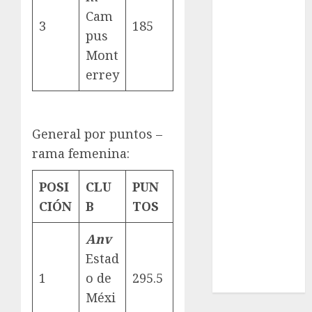
League
Cam
Real Madrid
3
185
pus
SALUD
Mont
Serie Mundial
errey
Surf
Taekwondo
Tecnología
Tenis
General por puntos –
Tiro con arco
rama femenina:
Tour de
Francia
POSI
CLU
PUN
Trucks México
CIÓN
B
TOS
Turismo
UEFA
Anv
Uncategorized
Estad
Voleibol
1
o de
295.5
Wimbledon
Méxi