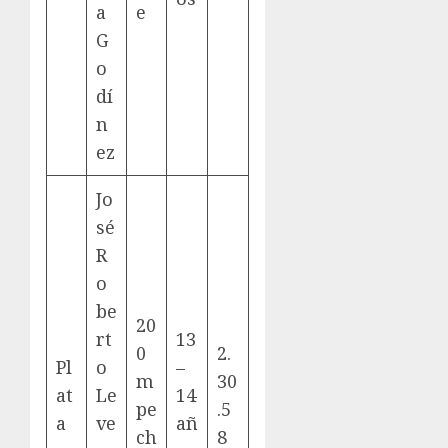
a
e
G
o
dí
n
ez
Jo
sé
R
o
be
20
rt
13
0
2.
Pl
o
–
m
30
at
Le
14
pe
.5
a
ve
añ
ch
8