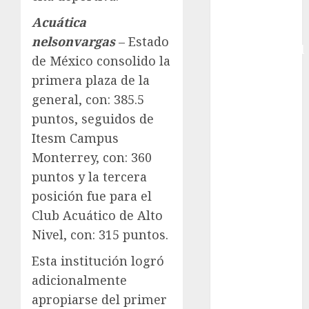
Copa Davis
Acuática
Copa
nelsonvargas
– Estado
Intercontinental
de México consolido la
FIFA
primera plaza de la
Copa Oro
general, con: 385.5
Cultura
puntos, seguidos de
Derbi de
Kentucky
Itesm Campus
Derby de
Monterrey, con: 360
Kentucky
puntos y la tercera
Entrevista
posición fue para el
Exclusiva
Club Acuático de Alto
Espectáculos
Nivel, con: 315 puntos.
Eurocopa
Femenil
Esta institución logró
Federación
adicionalmente
Mexicana de
apropiarse del primer
Golf