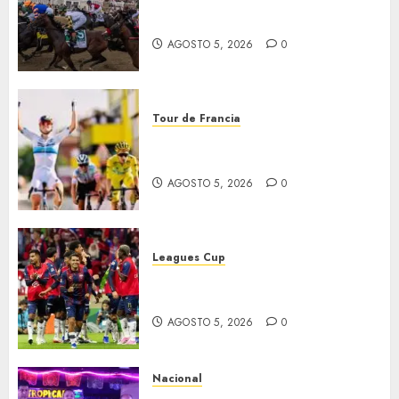
El Preakness se corre el
domingo
AGOSTO 5, 2026
0
Tour de Francia
Vollering gana 5ª etapa del
Tour
AGOSTO 5, 2026
0
Leagues Cup
Bravos y Potros, únicos en dar
la cara
AGOSTO 5, 2026
0
Nacional