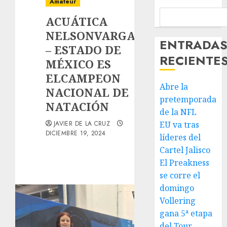
Amateur
ACUÁTICA
NELSONVARGAS
ENTRADA
– ESTADO DE
RECIENTE
MÉXICO ES
ELCAMPEON
Abre la
NACIONAL DE
pretemporada
NATACIÓN
de la NFL
JAVIER DE LA CRUZ
EU va tras
DICIEMBRE 19, 2024
líderes del
Cartel Jalisco
El Preakness
se corre el
domingo
Vollering
gana 5ª etapa
del Tour