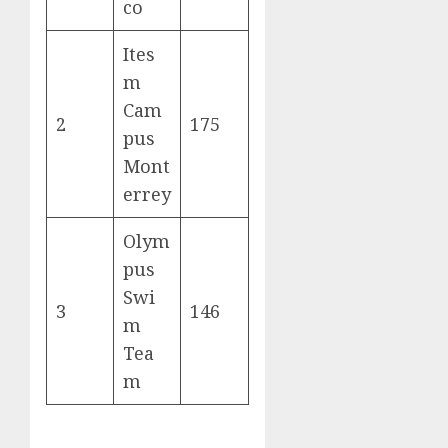
co
Ites
m
Cam
2
175
pus
Mont
errey
Olym
pus
Swi
3
146
m
Tea
m