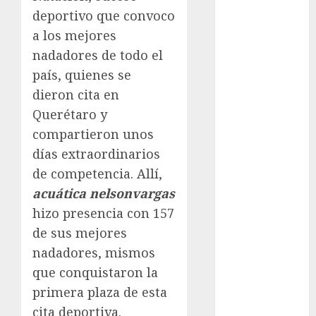
Atletismo
deportivo que convoco
Automovilismo
a los mejores
Basquetbol
nadadores de todo el
Colegial
país, quienes se
Box
dieron cita en
Boxing
Querétaro y
Bundesliga
compartieron unos
Charrería
días extraordinarios
Ciclismo
de competencia. Allí,
Cine
Columna
acuática nelsonvargas
Combates
hizo presencia con 157
Comida
de sus mejores
CONADE
nadadores, mismos
Copa Africana
que conquistaron la
de Naciones
primera plaza de esta
Copa América
cita deportiva.
Femenina