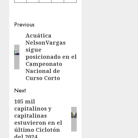
Post
Previous
navigation
Acuática
Previous
NelsonVargas
post:
sigue
posicionado en el
Campeonato
Nacional de
Curso Corto
Next
105 mil
Next
capitalinos y
post:
capitalinas
estuvieron en el
último Ciclotón
del 2024