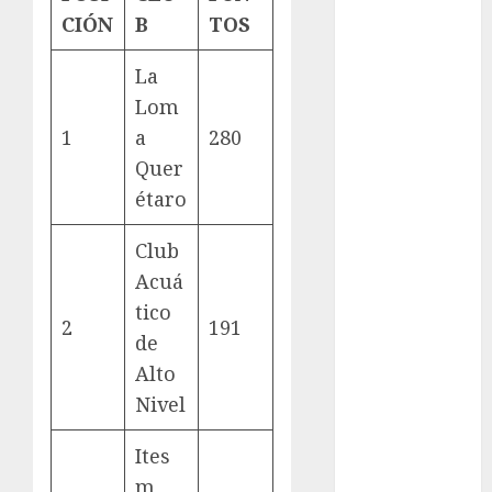
Cup
CIÓN
B
TOS
Motociclismo
Mundial 2026
La
Mundial de
Lom
Atletismo
1
a
280
Mundial de
Quer
Clubes
Mundial
étaro
Femenil
Club
Mundial Sub
20
Acuá
Nacional
tico
2
191
Natación
de
ONEFA
Alto
Pádel
Nivel
Pádel Femenil
Pole Dance
Ites
Premier
m