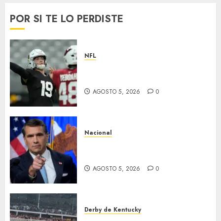
Museo
del
POR SI TE LO PERDISTE
Cárcamo
de
Dolores
NFL
FEBRERO
Abre la pretemporada de la
9, 2026
NFL
0
AGOSTO 5, 2026
0
Nacional
EU va tras líderes del Cartel
Jalisco
AGOSTO 5, 2026
0
Derby de Kentucky