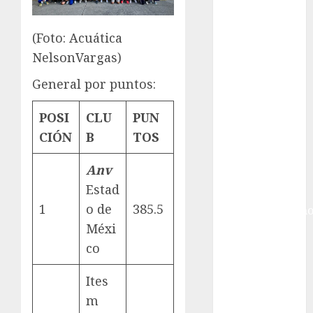
Gobierno de la
Ciudad de
México
(Foto: Acuática
Golf
NelsonVargas)
Golf
General por puntos:
Internacional
Hockey Sobre
POSI
CLU
PUN
Hielo
CIÓN
B
TOS
Indy Car
Información
Anv
General
Estad
Juegos
1
o de
385.5
Centroamericano
y del Caribe
Méxi
Juegos de
co
Invierno
Juegos
Ites
Olímpicos
m