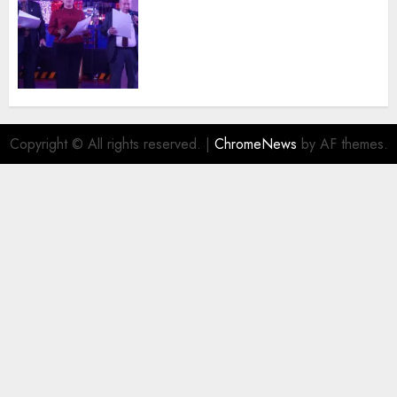
Segunda entrega del Iuris
Dicto 2026 reconoce la
trayectoria de destacados
juristas del Colegio de
Abogados del Valle de México,
filial Ecatepec
AGOSTO 5, 2026
0
Copyright © All rights reserved.
|
ChromeNews
by AF themes.