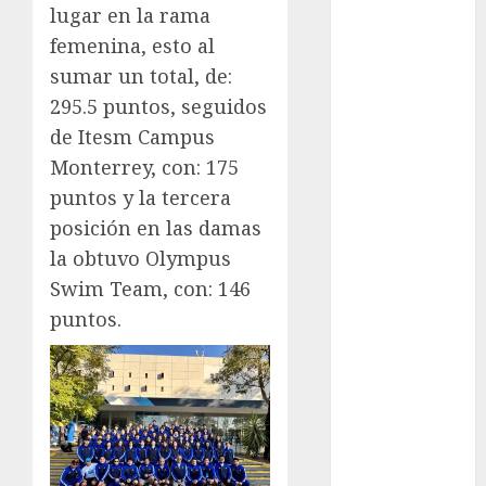
lugar en la rama
FIFA
femenina, esto al
Fitness
sumar un total, de:
Flag Football
295.5 puntos, seguidos
FootGolf
Fórmula Uno
de Itesm Campus
Futbol
Monterrey, con: 175
Futbol
puntos y la tercera
Americano
posición en las damas
Futbol
la obtuvo Olympus
Americano
Swim Team, con: 146
Liga Mayor
puntos.
Futbol
Argentino
Futbol
Inglaterra
Gimnasia
Giro de Italia