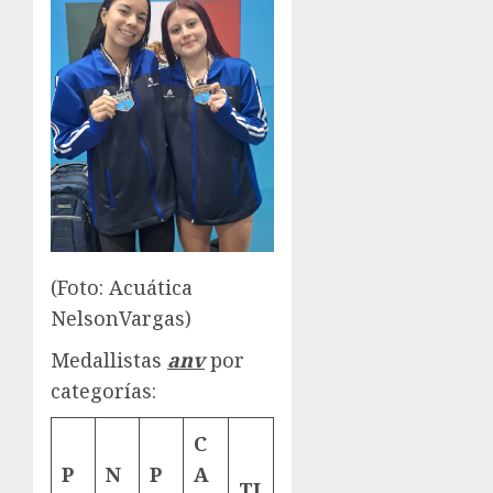
(Foto: Acuática
NelsonVargas)
Medallistas
anv
por
categorías:
C
P
N
P
A
TI