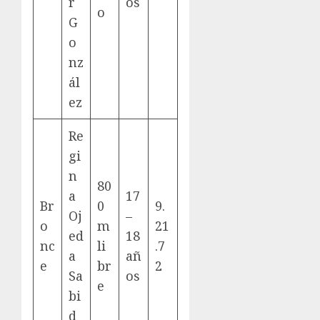
r
os
o
G
o
nz
ál
ez
Re
gi
n
80
a
17
Br
0
9.
Oj
–
o
m
21
ed
18
nc
li
.7
a
añ
e
br
2
Sa
os
e
bi
d