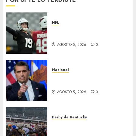
NFL
Abre la pretemporada de la
NFL
AGOSTO 5, 2026
0
Nacional
EU va tras líderes del Cartel
Jalisco
AGOSTO 5, 2026
0
Derby de Kentucky
El Preakness se corre el
domingo