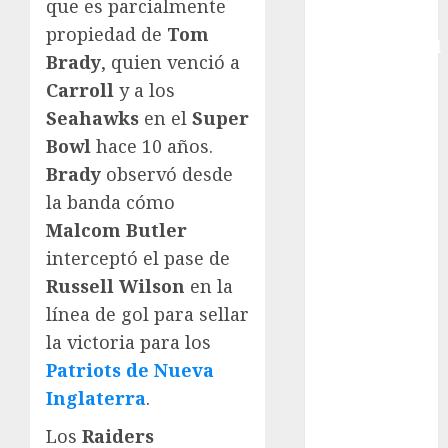
que es parcialmente
Copa
propiedad de
Tom
Intercontinental
Brady
, quien venció a
FIFA
Carroll
y a los
Copa Oro
Seahawks
en el
Super
Cultura
Bowl
hace 10 años.
Derbi de
Kentucky
Brady
observó desde
Derby de
la banda cómo
Kentucky
Malcom Butler
Entrevista
interceptó el pase de
Exclusiva
Russell Wilson
en la
Espectáculos
línea de gol para sellar
Eurocopa
la victoria para los
Femenil
Patriots de Nueva
Federación
Inglaterra
.
Mexicana de
Golf
Los
Raiders
FIFA