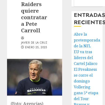
Raiders
quiere
ENTRADA
contratar
RECIENTE
a Pete
Carroll
Abre la
pretemporada
JAVIER DE LA CRUZ
de la NFL
ENERO 25, 2025
EU va tras
líderes del
Cartel Jalisco
El Preakness
se corre el
domingo
Vollering
gana 5ª etapa
del Tour
(Foto: Agencias)
Bravos y