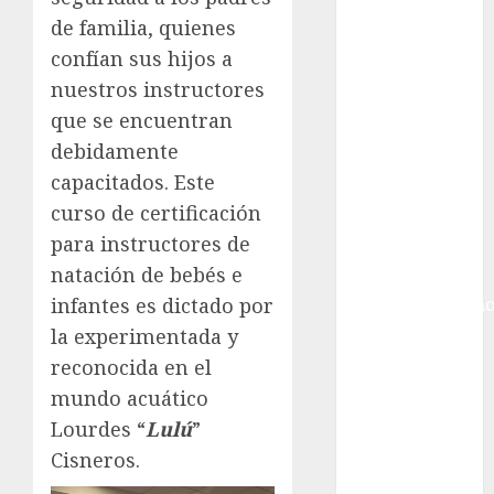
Ciudad de
de familia, quienes
México
Golf
confían sus hijos a
Golf
nuestros instructores
Internacional
que se encuentran
Hockey Sobre
debidamente
Hielo
capacitados. Este
Indy Car
curso de certificación
Información
para instructores de
General
natación de bebés e
Juegos
Centroamericano
infantes es dictado por
y del Caribe
la experimentada y
Juegos de
reconocida en el
Invierno
mundo acuático
Juegos
Lourdes “
Lulú
”
Olímpicos
Cisneros.
Juegos