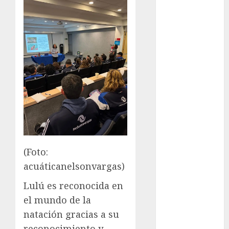
Olímpicos Los
Ángeles
Juegos
Paralímpicos
de Invierno
Leagues Cup
LFA
Liga de
Naciones
CONCACAF
Liga Europa
Liga Premier
(Foto:
Lucha Libre
acuáticanelsonvargas)
Maratón
Media
Lulú es reconocida en
Maratón
el mundo de la
México Racing
natación gracias a su
Cup
reconocimiento y