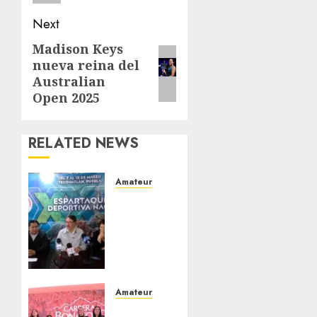
Next
Madison Keys
Next
nueva reina del
post:
Australian
Open 2025
RELATED NEWS
Amateur
Antorcha
Campesina
celebrará
su XXII
Espartaqueada
Deportiva
Nacional
Amateur
2026 en
Presentan