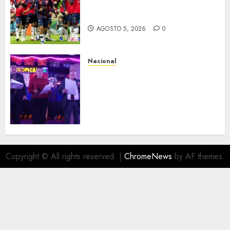
Bravos y Potros, únicos en dar
la cara
AGOSTO 5, 2026
0
Nacional
Segunda entrega del Iuris
Dicto 2026 reconoce la
trayectoria de destacados
juristas del Colegio de
Abogados del Valle de México,
filial Ecatepec
AGOSTO 5, 2026
0
Copyright © All rights reserved.
|
ChromeNews
by AF themes.