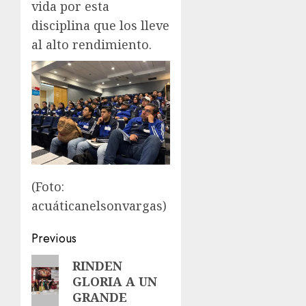
vida por esta
disciplina que los lleve
al alto rendimiento.
(Foto:
acuáticanelsonvargas)
Post
Previous
navigation
Previous
RINDEN
GLORIA A UN
post:
GRANDE