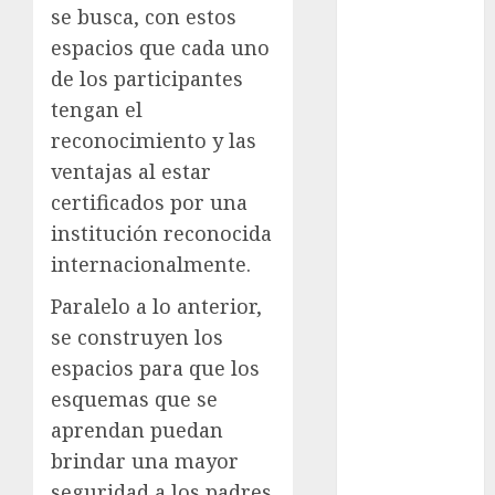
se busca, con estos
Fitness
espacios que cada uno
Flag Football
de los participantes
FootGolf
tengan el
Fórmula Uno
Futbol
reconocimiento y las
Futbol
ventajas al estar
Americano
certificados por una
Futbol
institución reconocida
Americano
internacionalmente.
Liga Mayor
Futbol
Paralelo a lo anterior,
Argentino
se construyen los
Futbol
espacios para que los
Inglaterra
esquemas que se
Gimnasia
aprendan puedan
Giro de Italia
brindar una mayor
Gobierno de la
seguridad a los padres