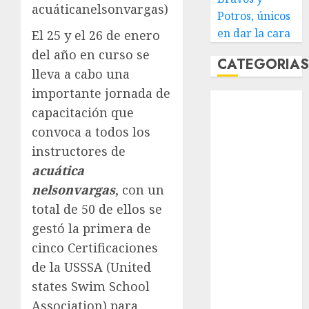
acuáticanelsonvargas)
Potros, únicos
en dar la cara
El 25 y el 26 de enero
del año en curso se
CATEGORIA
lleva a cabo una
importante jornada de
Abierto de
capacitación que
Acapulco
convoca a todos los
Abierto de
Australia
instructores de
Abierto de
acuática
Francia
nelsonvargas
, con un
Acuática
total de 50 de ellos se
Nelson Vargas
gestó la primera de
Ajedrez
cinco Certificaciones
Alpinismo
de la USSSA (United
Amateur
states Swim School
Anuncio
Association) para
Atletismo