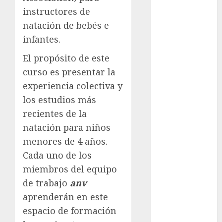
Automovilismo
instructores de
Basquetbol
natación de bebés e
Colegial
infantes.
Box
El propósito de este
Boxing
curso es presentar la
Bundesliga
Charrería
experiencia colectiva y
Ciclismo
los estudios más
Cine
recientes de la
Columna
natación para niños
Combates
menores de 4 años.
Comida
Cada uno de los
CONADE
miembros del equipo
Copa Africana
de trabajo
anv
de Naciones
Copa América
aprenderán en este
Femenina
espacio de formación
Copa Davis