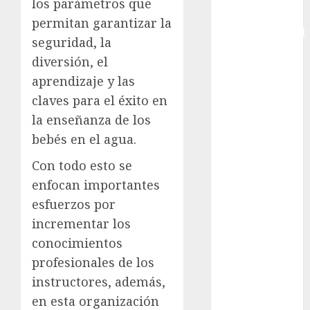
los parámetros que
Copa
permitan garantizar la
Intercontinental
seguridad, la
FIFA
diversión, el
Copa Oro
aprendizaje y las
Cultura
claves para el éxito en
Derbi de
Kentucky
la enseñanza de los
Derby de
bebés en el agua.
Kentucky
Con todo esto se
Entrevista
enfocan importantes
Exclusiva
esfuerzos por
Espectáculos
Eurocopa
incrementar los
Femenil
conocimientos
Federación
profesionales de los
Mexicana de
instructores, además,
Golf
en esta organización
FIFA