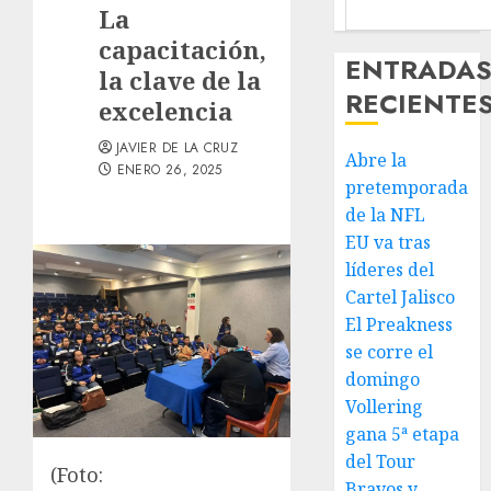
La
capacitación,
ENTRADA
la clave de la
RECIENTE
excelencia
JAVIER DE LA CRUZ
Abre la
ENERO 26, 2025
pretemporada
de la NFL
EU va tras
líderes del
Cartel Jalisco
El Preakness
se corre el
domingo
Vollering
gana 5ª etapa
del Tour
(Foto:
Bravos y