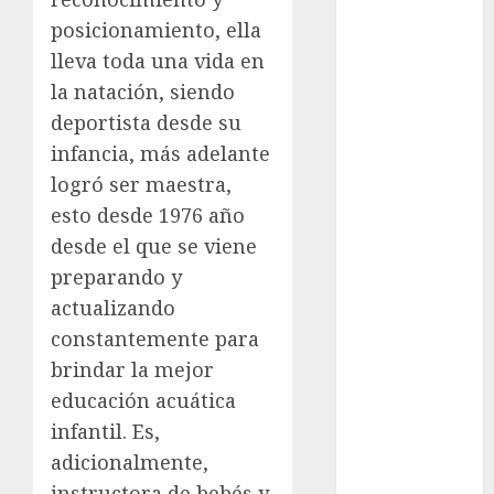
Motociclismo
posicionamiento, ella
Mundial 2026
lleva toda una vida en
Mundial de
Atletismo
la natación, siendo
Mundial de
deportista desde su
Clubes
infancia, más adelante
Mundial
logró ser maestra,
Femenil
esto desde 1976 año
Mundial Sub
desde el que se viene
20
preparando y
Nacional
actualizando
Natación
ONEFA
constantemente para
Pádel
brindar la mejor
Pádel Femenil
educación acuática
Pole Dance
infantil. Es,
Premier
adicionalmente,
League
instructora de bebés y