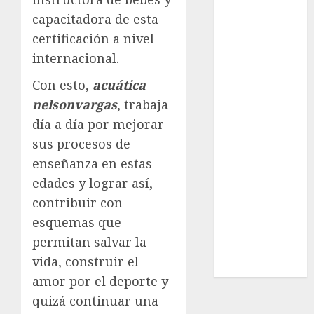
Real Madrid
capacitadora de esta
SALUD
certificación a nivel
Serie Mundial
internacional.
Surf
Taekwondo
Con esto,
acuática
Tecnología
nelsonvargas
, trabaja
Tenis
día a día por mejorar
Tiro con arco
sus procesos de
Tour de
enseñanza en estas
Francia
Trucks México
edades y lograr así,
Turismo
contribuir con
UEFA
esquemas que
Uncategorized
permitan salvar la
Voleibol
vida, construir el
Wimbledon
amor por el deporte y
quizá continuar una