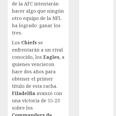
de la AFC intentarán
Automovilismo
hacer algo que ningún
Basquetbol
otro equipo de la NFL
Colegial
Box
ha logrado: ganar los
Boxing
tres.
Bundesliga
Los
Chiefs
se
Charrería
enfrentarán a un rival
Ciclismo
conocido, los
Eagles
, a
Cine
Columna
quienes vencieron
Combates
hace dos años para
Comida
obtener el primer
CONADE
título de esta racha.
Copa Africana
Filadelfia
avanzó con
de Naciones
una victoria de 55-23
Copa América
sobre los
Femenina
Commanders de
Copa Davis