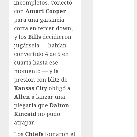
Motociclismo
incompletos. Conectó
Mundial 2026
con
Amari Cooper
Mundial de
para una ganancia
Atletismo
corta en tercer down,
Mundial de
y los
Bills
decidieron
Clubes
jugársela — habían
Mundial
convertido 4 de 5 en
Femenil
cuarta hasta ese
Mundial Sub
20
momento — y la
Nacional
presión con blitz de
Natación
Kansas City
obligó a
ONEFA
Allen
a lanzar una
Pádel
plegaria que
Dalton
Pádel Femenil
Kincaid
no pudo
Pole Dance
atrapar.
Premier
League
Los
Chiefs
tomaron el