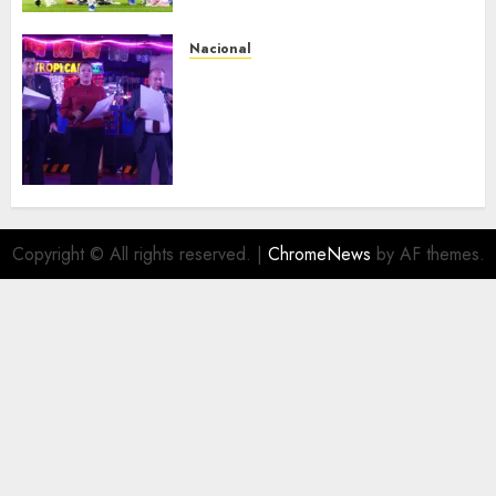
Nacional
Segunda entrega del Iuris
Dicto 2026 reconoce la
trayectoria de destacados
juristas del Colegio de
Abogados del Valle de México,
filial Ecatepec
AGOSTO 5, 2026
0
Copyright © All rights reserved.
|
ChromeNews
by AF themes.