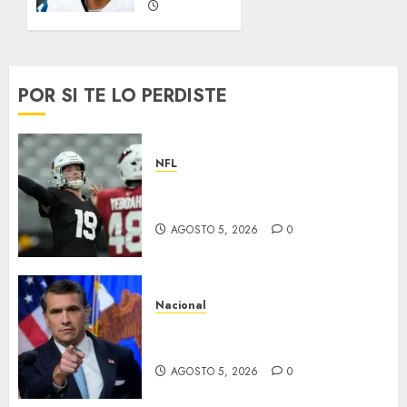
AGOSTO 2,
2026
0
POR SI TE LO PERDISTE
NFL
Abre la pretemporada de la
NFL
AGOSTO 5, 2026
0
Nacional
EU va tras líderes del Cartel
Jalisco
AGOSTO 5, 2026
0