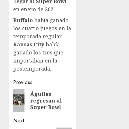
llegar al
Super Bowl
en enero de 2021.
Buffalo
había ganado
los cuatro juegos en la
temporada regular.
Kansas City
había
ganado los tres que
importaban en la
postemporada.
Post
Previous
navigation
Previous
Águilas
regresan al
post:
Super Bowl
Next