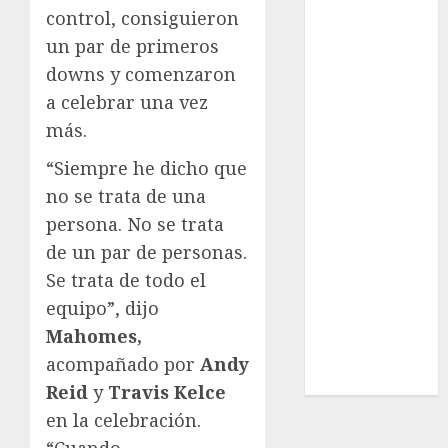
Real Madrid
control, consiguieron
SALUD
un par de primeros
Serie Mundial
downs y comenzaron
Surf
a celebrar una vez
Taekwondo
más.
Tecnología
Tenis
“Siempre he dicho que
Tiro con arco
no se trata de una
Tour de
persona. No se trata
Francia
de un par de personas.
Trucks México
Se trata de todo el
Turismo
equipo”, dijo
UEFA
Uncategorized
Mahomes,
Voleibol
acompañado por
Andy
Wimbledon
Reid
y
Travis Kelce
en la celebración.
“Cuando