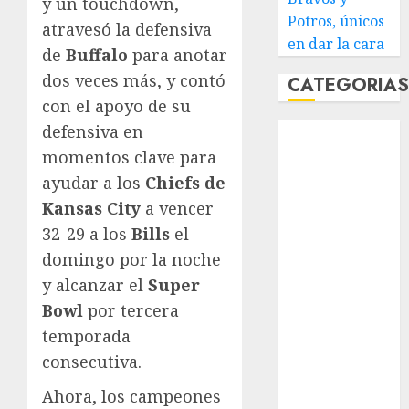
y un touchdown,
Potros, únicos
atravesó la defensiva
en dar la cara
de
Buffalo
para anotar
dos veces más, y contó
CATEGORIA
con el apoyo de su
defensiva en
Abierto de
Acapulco
momentos clave para
Abierto de
ayudar a los
Chiefs de
Australia
Kansas City
a vencer
Abierto de
32-29 a los
Bills
el
Francia
domingo por la noche
Acuática
y alcanzar el
Super
Nelson Vargas
Bowl
por tercera
Ajedrez
temporada
Alpinismo
Amateur
consecutiva.
Anuncio
Ahora, los campeones
Atletismo