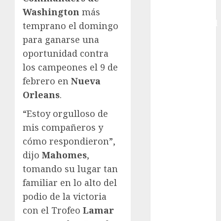
Copa
Washington
más
Intercontinental
temprano el domingo
FIFA
para ganarse una
Copa Oro
oportunidad contra
Cultura
los campeones el 9 de
Derbi de
febrero en
Nueva
Kentucky
Orleans
.
Derby de
Kentucky
“Estoy orgulloso de
Entrevista
mis compañeros y
Exclusiva
cómo respondieron”,
Espectáculos
dijo
Mahomes
,
Eurocopa
tomando su lugar tan
Femenil
familiar en lo alto del
Federación
podio de la victoria
Mexicana de
Golf
con el Trofeo
Lamar
FIFA