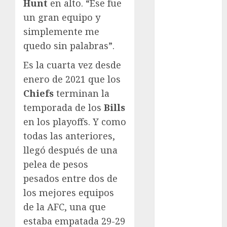
Hunt
en alto. “Ese fue
Fitness
un gran equipo y
Flag Football
simplemente me
FootGolf
quedo sin palabras”.
Fórmula Uno
Futbol
Es la cuarta vez desde
Futbol
enero de 2021 que los
Americano
Chiefs
terminan la
Futbol
temporada de los
Bills
Americano
en los playoffs. Y como
Liga Mayor
todas las anteriores,
Futbol
llegó después de una
Argentino
pelea de pesos
Futbol
Inglaterra
pesados entre dos de
Gimnasia
los mejores equipos
Giro de Italia
de la AFC, una que
Gobierno de la
estaba empatada 29-29