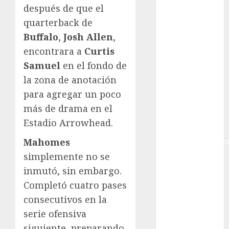
Ciudad de
después de que el
México
quarterback de
Golf
Buffalo
,
Josh Allen
,
Golf
encontrara a
Curtis
Internacional
Hockey Sobre
Samuel
en el fondo de
Hielo
la zona de anotación
Indy Car
para agregar un poco
Información
más de drama en el
General
Estadio Arrowhead.
Juegos
Centroamericano
Mahomes
y del Caribe
simplemente no se
Juegos de
inmutó, sin embargo.
Invierno
Completó cuatro pases
Juegos
consecutivos en la
Olímpicos
serie ofensiva
Juegos
siguiente, preparando