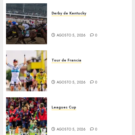
Derby de Kentucky
El Preakness se corre el
domingo
AGOSTO 5, 2026
0
Tour de Francia
Vollering gana 5ª etapa del
Tour
AGOSTO 5, 2026
0
Leagues Cup
Bravos y Potros, únicos en dar
la cara
AGOSTO 5, 2026
0