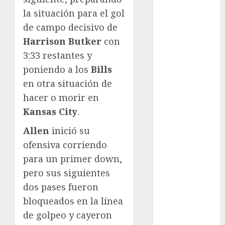
Olímpicos Los
la situación para el gol
Ángeles
de campo decisivo de
Juegos
Paralímpicos
Harrison Butker
con
de Invierno
3:33 restantes y
Leagues Cup
poniendo a los
Bills
LFA
en otra situación de
Liga de
hacer o morir en
Naciones
Kansas City
.
CONCACAF
Liga Europa
Allen
inició su
Liga Premier
ofensiva corriendo
Lucha Libre
para un primer down,
Maratón
pero sus siguientes
Media
dos pases fueron
Maratón
bloqueados en la línea
México Racing
de golpeo y cayeron
Cup