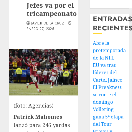
Jefes va por el
tricampeonato
ENTRADA
JAVIER DE LA CRUZ
RECIENTE
ENERO 27, 2025
Abre la
pretemporada
de la NFL
EU va tras
líderes del
Cartel Jalisco
El Preakness
se corre el
domingo
(foto: Agencias)
Vollering
Patrick Mahomes
gana 5ª etapa
del Tour
lanzó para 245 yardas
Bravos y