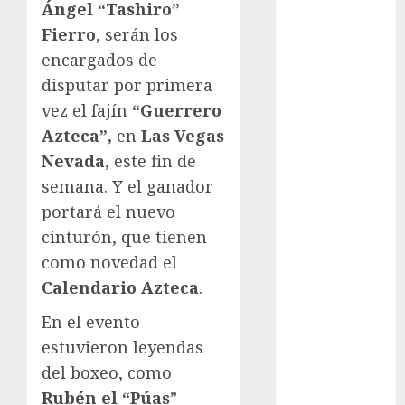
Cup
Ángel “Tashiro”
Motociclismo
Fierro
, serán los
Mundial 2026
encargados de
Mundial de
disputar por primera
Atletismo
vez el fajín
“Guerrero
Mundial de
Azteca”,
en
Las Vegas
Clubes
Nevada
, este fin de
Mundial
Femenil
semana. Y el ganador
Mundial Sub
portará el nuevo
20
cinturón, que tienen
Nacional
como novedad el
Natación
Calendario Azteca
.
ONEFA
Pádel
En el evento
Pádel Femenil
estuvieron leyendas
Pole Dance
del boxeo, como
Premier
Rubén el “Púas
”