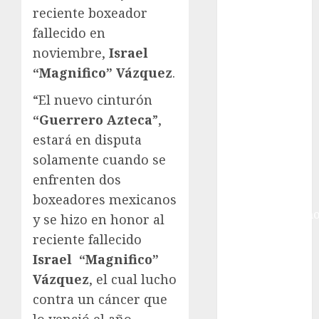
Gobierno de la
reciente boxeador
Ciudad de
fallecido en
México
noviembre,
Israel
Golf
Golf
“Magnifico” Vázquez
.
Internacional
“El nuevo cinturón
Hockey Sobre
“Guerrero Azteca
”,
Hielo
estará en disputa
Indy Car
solamente cuando se
Información
General
enfrenten dos
Juegos
boxeadores mexicanos
Centroamericano
y se hizo en honor al
y del Caribe
reciente fallecido
Juegos de
Israel “Magnifico”
Invierno
Vázquez
, el cual lucho
Juegos
contra un cáncer que
Olímpicos