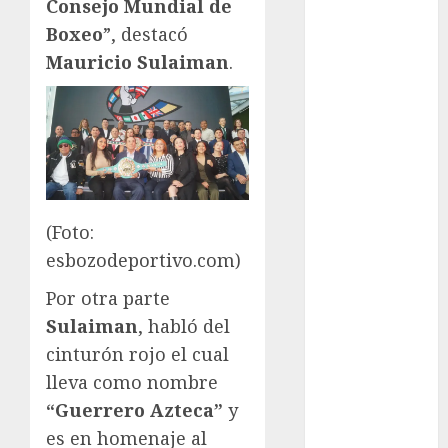
Consejo Mundial de
FIFA
Boxeo
”, destacó
Fitness
Mauricio Sulaiman
.
Flag Football
FootGolf
Fórmula Uno
Futbol
Futbol
Americano
Futbol
(Foto:
Americano
esbozodeportivo.com)
Liga Mayor
Por otra parte
Futbol
Argentino
Sulaiman
, habló del
Futbol
cinturón rojo el cual
Inglaterra
lleva como nombre
Gimnasia
“Guerrero Azteca”
y
Giro de Italia
es en homenaje al