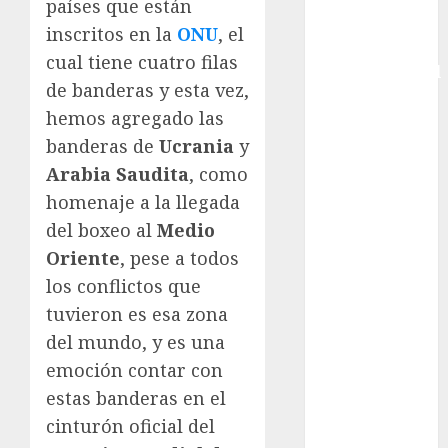
países que están
Copa Davis
inscritos en la
ONU
, el
Copa
cual tiene cuatro filas
Intercontinental
de banderas y esta vez,
FIFA
hemos agregado las
Copa Oro
banderas de
Ucrania
y
Cultura
Derbi de
Arabia Saudita
, como
Kentucky
homenaje a la llegada
Derby de
del boxeo al
Medio
Kentucky
Oriente
, pese a todos
Entrevista
los conflictos que
Exclusiva
tuvieron es esa zona
Espectáculos
del mundo, y es una
Eurocopa
emoción contar con
Femenil
Federación
estas banderas en el
Mexicana de
cinturón oficial del
Golf