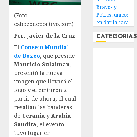
Bravos y
Potros, únicos
(Foto:
en dar la cara
esbozodeportivo.com)
CATEGORIA
Por: Javier de la Cruz
El
Consejo Mundial
Abierto de
de Boxeo
, que preside
Acapulco
Mauricio Sulaiman
,
Abierto de
presentó la nueva
Australia
imagen que llevará el
Abierto de
Francia
logo y el cinturón a
Acuática
partir de ahora, el cual
Nelson Vargas
resaltan las banderas
Ajedrez
de
Ucrania
y
Arabia
Alpinismo
Saudita
, el evento
Amateur
tuvo lugar en
Anuncio