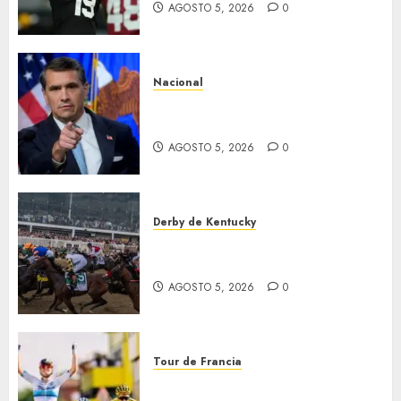
AGOSTO 5, 2026
0
Nacional
EU va tras líderes del Cartel
Jalisco
AGOSTO 5, 2026
0
Derby de Kentucky
El Preakness se corre el
domingo
AGOSTO 5, 2026
0
Tour de Francia
Vollering gana 5ª etapa del