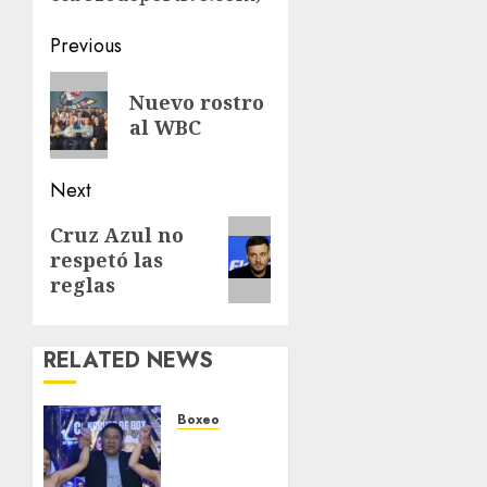
Post
Previous
navigation
Previous
Nuevo rostro
post:
al WBC
Next
Next
Cruz Azul no
respetó las
post:
reglas
RELATED NEWS
Boxeo
Box
con