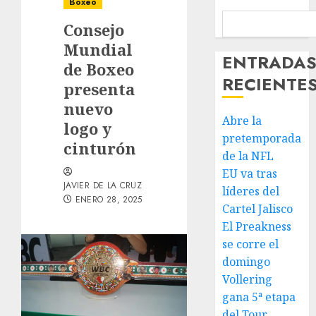
Boxeo
Consejo
Mundial
ENTRADA
de Boxeo
RECIENTE
presenta
nuevo
Abre la
logo y
pretemporada
cinturón
de la NFL
EU va tras
JAVIER DE LA CRUZ
líderes del
ENERO 28, 2025
Cartel Jalisco
El Preakness
se corre el
domingo
Vollering
gana 5ª etapa
del Tour