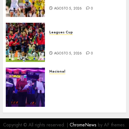
Tour
AGOSTO 5, 2026
0
Leagues Cup
Bravos y Potros, únicos en dar
la cara
AGOSTO 5, 2026
0
Nacional
Segunda entrega del Iuris
Dicto 2026 reconoce la
trayectoria de destacados
juristas del Colegio de
Abogados del Valle de México,
filial Ecatepec
AGOSTO 5, 2026
0
Copyright © All rights reserved.
|
ChromeNews
by AF themes.