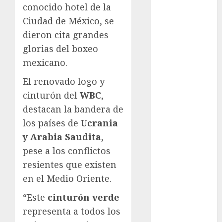
conocido hotel de la
Atletismo
Ciudad de México, se
Automovilismo
dieron cita grandes
Basquetbol
Colegial
glorias del boxeo
Box
mexicano.
Boxing
El renovado logo y
Bundesliga
cinturón del
WBC
,
Charrería
destacan la bandera de
Ciclismo
Cine
los países de
Ucrania
Columna
y Arabia Saudita
,
Combates
pese a los conflictos
Comida
resientes que existen
CONADE
en el Medio Oriente.
Copa Africana
de Naciones
“Este
cinturón verde
Copa América
representa a todos los
Femenina