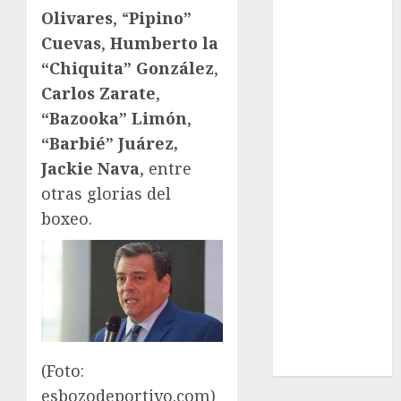
League
Olivares
, “
Pipino”
Real Madrid
Cuevas
,
Humberto la
SALUD
“Chiquita”
González
,
Serie Mundial
Carlos Zarate
,
Surf
“Bazooka”
Limón
,
Taekwondo
Tecnología
“Barbié” Juárez,
Tenis
Jackie Nava
, entre
Tiro con arco
otras glorias del
Tour de
boxeo.
Francia
Trucks México
Turismo
UEFA
Uncategorized
Voleibol
Wimbledon
(Foto:
esbozodeportivo.com)