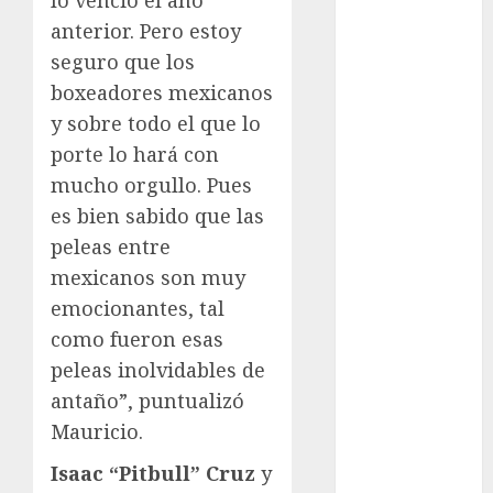
lo venció el año
Juegos
anterior. Pero estoy
Olímpicos Los
Ángeles
seguro que los
Juegos
boxeadores mexicanos
Paralímpicos
y sobre todo el que lo
de Invierno
porte lo hará con
Leagues Cup
mucho orgullo. Pues
LFA
es bien sabido que las
Liga de
peleas entre
Naciones
mexicanos son muy
CONCACAF
Liga Europa
emocionantes, tal
Liga Premier
como fueron esas
Lucha Libre
peleas inolvidables de
Maratón
antaño”, puntualizó
Media
Mauricio.
Maratón
México Racing
Isaac “Pitbull” Cruz
y