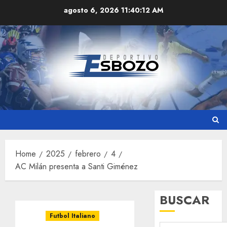
Skip
agosto 6, 2026
11:40:13 AM
to
content
Home
2025
febrero
4
AC Milán presenta a Santi Giménez
BUSCAR
Futbol Italiano