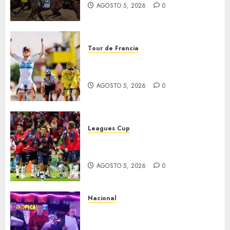
AGOSTO 5, 2026
0
Tour de Francia
Vollering gana 5ª etapa del
Tour
AGOSTO 5, 2026
0
Leagues Cup
Bravos y Potros, únicos en dar
la cara
AGOSTO 5, 2026
0
Nacional
Segunda entrega del Iuris
Dicto 2026 reconoce la