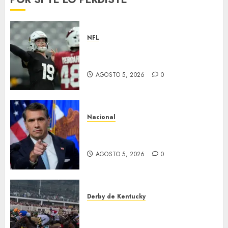
NFL
Abre la pretemporada de la
NFL
AGOSTO 5, 2026
0
Nacional
EU va tras líderes del Cartel
Jalisco
AGOSTO 5, 2026
0
Derby de Kentucky
El Preakness se corre el
domingo