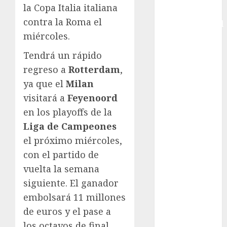
la Copa Italia italiana
Copa
contra la Roma el
Intercontinental
miércoles.
FIFA
Copa Oro
Tendrá un rápido
Cultura
regreso a
Rotterdam
,
Derbi de
ya que el
Milan
Kentucky
visitará a
Feyenoord
Derby de
en los playoffs de la
Kentucky
Entrevista
Liga de Campeones
Exclusiva
el próximo miércoles,
Espectáculos
con el partido de
Eurocopa
vuelta la semana
Femenil
siguiente. El ganador
Federación
embolsará 11 millones
Mexicana de
de euros y el pase a
Golf
los octavos de final.
FIFA