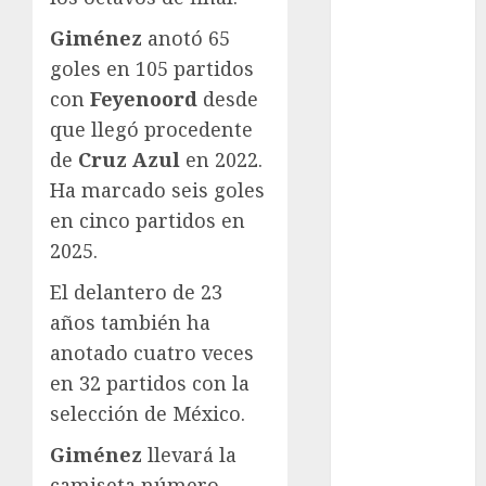
Fitness
Giménez
anotó 65
Flag Football
goles en 105 partidos
FootGolf
con
Feyenoord
desde
Fórmula Uno
que llegó procedente
Futbol
de
Cruz Azul
en 2022.
Futbol
Americano
Ha marcado seis goles
Futbol
en cinco partidos en
Americano
2025.
Liga Mayor
El delantero de 23
Futbol
años también ha
Argentino
Futbol
anotado cuatro veces
Inglaterra
en 32 partidos con la
Gimnasia
selección de México.
Giro de Italia
Giménez
llevará la
Gobierno de la
camiseta número