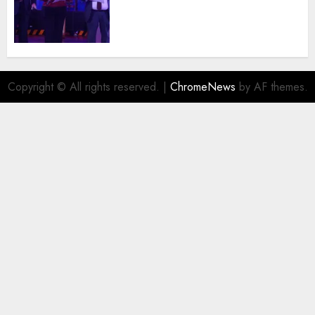
trayectoria de destacados
juristas del Colegio de
Abogados del Valle de México,
filial Ecatepec
AGOSTO 5, 2026
0
Copyright © All rights reserved.
|
ChromeNews
by AF themes.