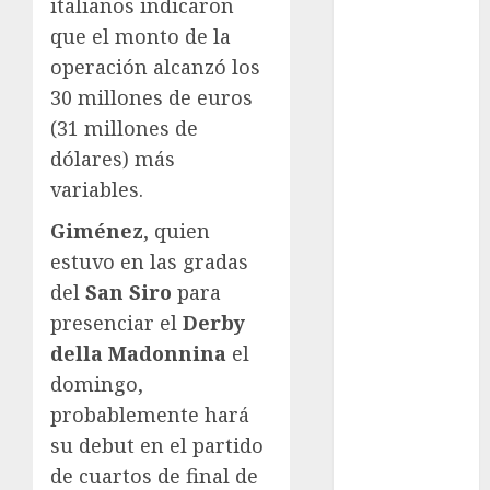
italianos indicaron
Automovilismo
que el monto de la
Basquetbol
operación alcanzó los
Colegial
30 millones de euros
Box
(31 millones de
Boxing
dólares) más
Bundesliga
Charrería
variables.
Ciclismo
Giménez
, quien
Cine
estuvo en las gradas
Columna
del
San Siro
para
Combates
presenciar el
Derby
Comida
CONADE
della Madonnina
el
Copa Africana
domingo,
de Naciones
probablemente hará
Copa América
su debut en el partido
Femenina
de cuartos de final de
Copa Davis