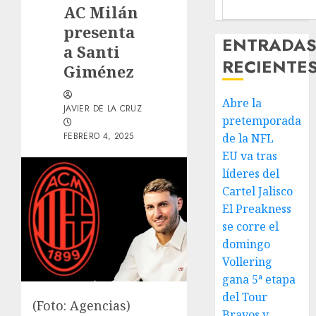
AC Milán
presenta
ENTRADA
a Santi
RECIENTE
Giménez
Abre la
JAVIER DE LA CRUZ
pretemporada
FEBRERO 4, 2025
de la NFL
EU va tras
líderes del
Cartel Jalisco
El Preakness
se corre el
domingo
Vollering
gana 5ª etapa
del Tour
(Foto: Agencias)
Bravos y