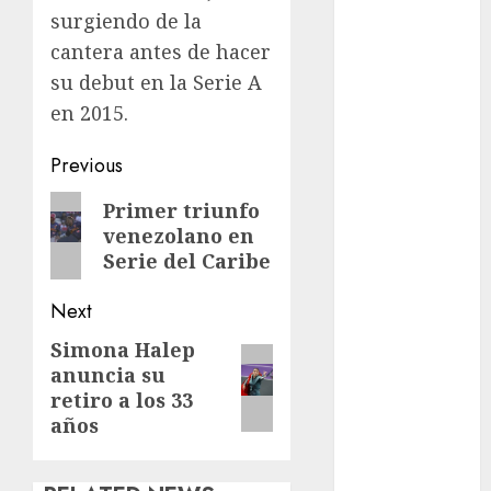
Olímpicos Los
surgiendo de la
Ángeles
cantera antes de hacer
Juegos
su debut en la Serie A
Paralímpicos
en 2015.
de Invierno
Leagues Cup
Post
Previous
LFA
Liga de
navigation
Previous
Primer triunfo
Naciones
venezolano en
post:
CONCACAF
Serie del Caribe
Liga Europa
Liga Premier
Next
Lucha Libre
Simona Halep
Next
Maratón
anuncia su
post:
Media
retiro a los 33
Maratón
años
México Racing
Cup