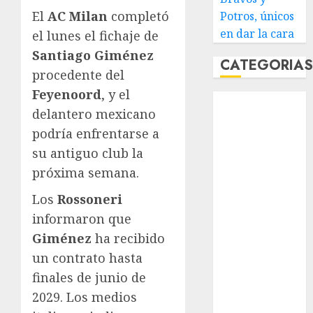
El
AC Milan
completó
Potros, únicos
en dar la cara
el lunes el fichaje de
Santiago Giménez
CATEGORIA
procedente del
Feyenoord
, y el
Abierto de
delantero mexicano
Acapulco
podría enfrentarse a
Abierto de
Australia
su antiguo club la
Abierto de
próxima semana.
Francia
Los
Rossoneri
Acuática
informaron que
Nelson Vargas
Giménez
ha recibido
Ajedrez
Alpinismo
un contrato hasta
Amateur
finales de junio de
Anuncio
2029. Los medios
Atletismo