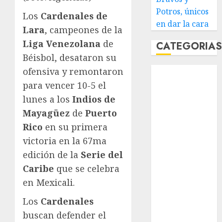
Potros, únicos
Los
Cardenales de
en dar la cara
Lara
, campeones de la
Liga Venezolana
de
CATEGORIA
Béisbol, desataron su
ofensiva y remontaron
Abierto de
Acapulco
para vencer 10-5 el
Abierto de
lunes a los
Indios de
Australia
Mayagüez
de
Puerto
Abierto de
Rico
en su primera
Francia
victoria en la 67ma
Acuática
edición de la
Serie del
Nelson Vargas
Caribe
que se celebra
Ajedrez
en Mexicali.
Alpinismo
Amateur
Los
Cardenales
Anuncio
buscan defender el
Atletismo