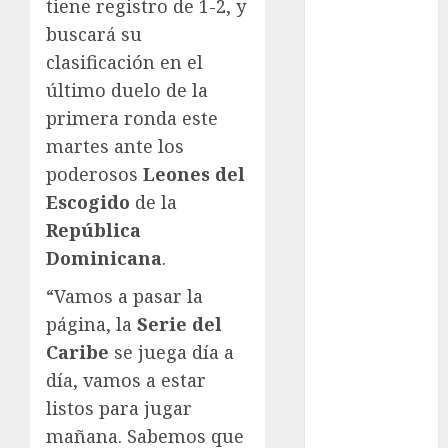
tiene registro de 1-2, y
Fitness
buscará su
Flag Football
clasificación en el
FootGolf
último duelo de la
Fórmula Uno
primera ronda este
Futbol
martes ante los
Futbol
poderosos
Leones del
Americano
Futbol
Escogido
de la
Americano
República
Liga Mayor
Dominicana
.
Futbol
“Vamos a pasar la
Argentino
página, la
Serie del
Futbol
Inglaterra
Caribe
se juega día a
Gimnasia
día, vamos a estar
Giro de Italia
listos para jugar
Gobierno de la
mañana. Sabemos que