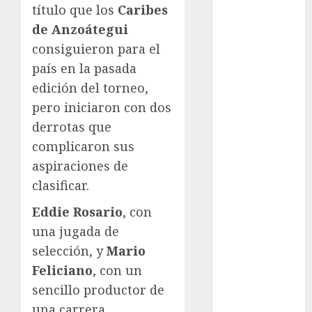
título que los
Caribes
Automovilismo
de Anzoátegui
Basquetbol
consiguieron para el
Colegial
Box
país en la pasada
Boxing
edición del torneo,
Bundesliga
pero iniciaron con dos
Charrería
derrotas que
Ciclismo
complicaron sus
Cine
aspiraciones de
Columna
clasificar.
Combates
Comida
Eddie Rosario
, con
CONADE
una jugada de
Copa Africana
selección, y
Mario
de Naciones
Feliciano
, con un
Copa América
sencillo productor de
Femenina
una carrera,
Copa Davis