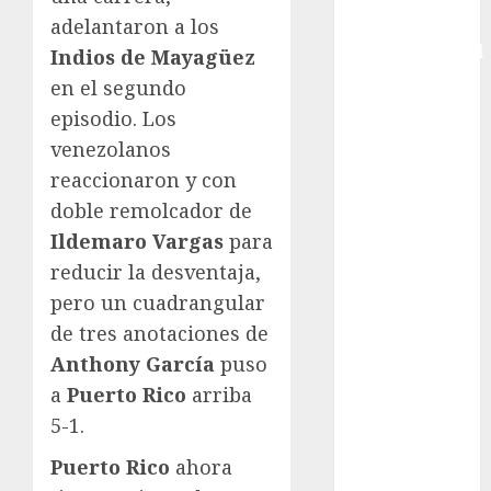
Copa
adelantaron a los
Intercontinental
Indios de Mayagüez
FIFA
en el segundo
Copa Oro
episodio. Los
Cultura
venezolanos
Derbi de
reaccionaron y con
Kentucky
doble remolcador de
Derby de
Ildemaro Vargas
para
Kentucky
reducir la desventaja,
Entrevista
Exclusiva
pero un cuadrangular
Espectáculos
de tres anotaciones de
Eurocopa
Anthony García
puso
Femenil
a
Puerto Rico
arriba
Federación
5-1.
Mexicana de
Golf
Puerto Rico
ahora
FIFA