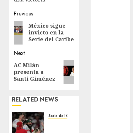
Olímpicos Los
Ángeles
Post
Previous
Juegos
navigation
Paralímpicos
Previous
México sigue
de Invierno
invicto en la
post:
Leagues Cup
Serie del Caribe
LFA
Next
Liga de
Naciones
Next
AC Milán
CONCACAF
presenta a
post:
Liga Europa
Santi Giménez
Liga Premier
Lucha Libre
Maratón
RELATED NEWS
Media
Maratón
Serie del Caribe
México Racing
Charros,
Cup
campeón