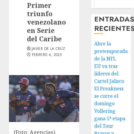
Primer
triunfo
ENTRADA
venezolano
RECIENTE
en Serie
del Caribe
Abre la
JAVIER DE LA CRUZ
pretemporada
FEBRERO 4, 2025
de la NFL
EU va tras
líderes del
Cartel Jalisco
El Preakness
se corre el
domingo
Vollering
gana 5ª etapa
del Tour
(Foto: Agencias)
Bravos y