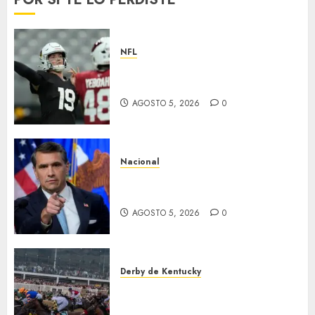
NFL
Abre la pretemporada de la
NFL
AGOSTO 5, 2026
0
Nacional
EU va tras líderes del Cartel
Jalisco
AGOSTO 5, 2026
0
Derby de Kentucky
El Preakness se corre el
domingo