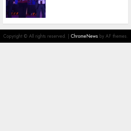
trayectoria de destacados
juristas del Colegio de
Abogados del Valle de México,
filial Ecatepec
AGOSTO 5, 2026
0
Copyright © All rights reserved.
|
ChromeNews
by AF themes.