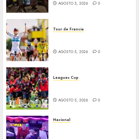
AGOSTO 5, 2026
0
Tour de Francia
Vollering gana 5ª etapa del
Tour
AGOSTO 5, 2026
0
Leagues Cup
Bravos y Potros, únicos en dar
la cara
AGOSTO 5, 2026
0
Nacional
Segunda entrega del Iuris
Dicto 2026 reconoce la