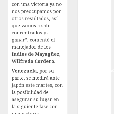
Ciudad de
con una victoria ya no
México
nos preocupamos por
Golf
otros resultados, así
Golf
que vamos a salir
Internacional
Hockey Sobre
concentrados y a
Hielo
ganar”, comentó el
Indy Car
manejador de los
Información
Indios de Mayagüez
,
General
Wilfredo Cordero
.
Juegos
Centroamericano
Venezuela
, por su
y del Caribe
parte, se medirá ante
Juegos de
Japón este martes, con
Invierno
la posibilidad de
Juegos
asegurar su lugar en
Olímpicos
la siguiente fase con
Juegos
una victoria.