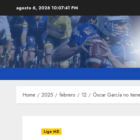
Skip
agosto 6, 2026
10:07:42 PM
to
content
Home
2025
febrero
12
Óscar García no tien
Liga MX