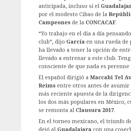
anticipada, incluso si el
Guadalaja
por el modesto Cibao de la
Repúbli
Campeones
de la
CONCACAF
.
“Yo trabajo en el día a día pensando
club”, dijo
García
en una rueda de 
ha llevado a tener la opción de ent
llevado a entrenar a este club. Ten
consciente de que nada es perenne y
El español dirigió a
Maccabi Tel Av
Reims
entre otros antes de asumir
más reciente apuesta de la dirigenc
los dos más populares en México, c
se remonta al
Clausura 2017
.
En el torneo mexicano, el triunfo 
dejó al
Guadalajara
con una cosech