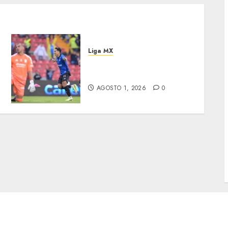
Liga MX
Victoria agónica de
Querétaro
AGOSTO 1, 2026
0