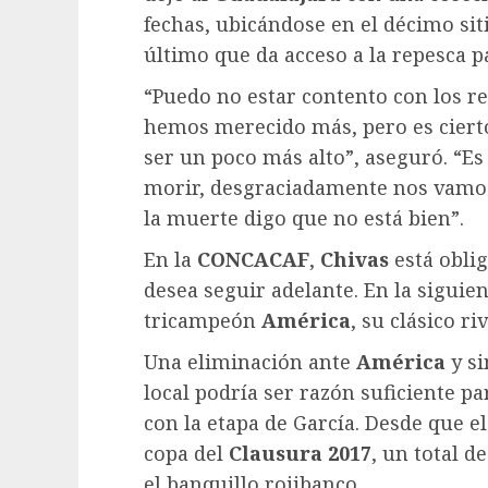
fechas, ubicándose en el décimo sitio
último que da acceso a la repesca par
“Puedo no estar contento con los 
hemos merecido más, pero es cierto
ser un poco más alto”, aseguró. “Es
morir, desgraciadamente nos vamos 
la muerte digo que no está bien”.
En la
CONCACAF
,
Chivas
está obli
desea seguir adelante. En la siguien
tricampeón
América
, su clásico r
Una eliminación ante
América
y s
local podría ser razón suficiente pa
con la etapa de García. Desde que e
copa del
Clausura 2017
, un total 
el banquillo rojibanco.