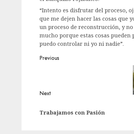
“Intento es disfrutar del proceso, o
que me dejen hacer las cosas que yo
un proceso de reconstrucción, y no
mucho porque estas cosas pueden p
puedo controlar ni yo ni nadie”.
Post
Previous
navigation
Previous
post:
Next
Next
Trabajamos con Pas
post: