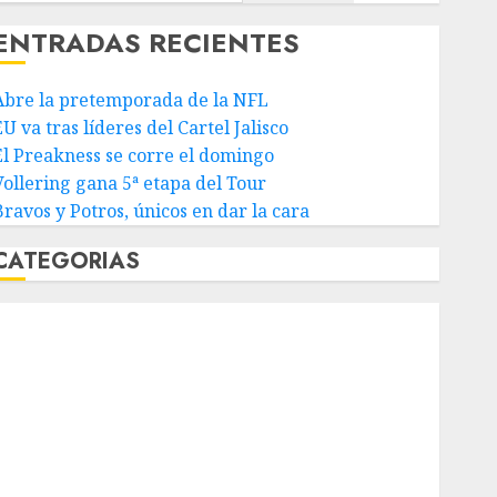
ENTRADAS RECIENTES
Abre la pretemporada de la NFL
U va tras líderes del Cartel Jalisco
El Preakness se corre el domingo
Vollering gana 5ª etapa del Tour
Bravos y Potros, únicos en dar la cara
CATEGORIAS
Abierto de Acapulco
Abierto de Australia
Abierto de Francia
Acuática Nelson Vargas
Ajedrez
Alpinismo
Amateur