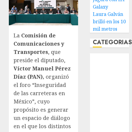
Galaxy
Laura Galván
brilló en los 10
mil metros
La
Comisión de
CATEGORIA
Comunicaciones y
Transportes
, que
Abierto de
preside el diputado,
Acapulco
Víctor Manuel Pérez
Abierto de
Díaz
(PAN),
organizó
Australia
el foro “Inseguridad
Abierto de
de las carreteras en
Francia
México”, cuyo
Acuática
Nelson Vargas
propósito es generar
Ajedrez
un espacio de diálogo
Alpinismo
en el que los distintos
Amateur