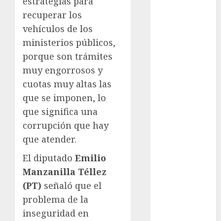
estrategias para
Premier
recuperar los
League
vehículos de los
Real Madrid
SALUD
ministerios públicos,
Serie Mundial
porque son trámites
Sub-20
muy engorrosos y
Surf
cuotas muy altas las
Taekwondo
que se imponen, lo
Tecnología
que significa una
Tenis
corrupción que hay
Tiro con arco
que atender.
Tour de
Francia
El diputado
Emilio
Trucks México
Manzanilla Téllez
Turismo
(PT)
señaló que el
UEFA
problema de la
Uncategorized
inseguridad en
Voleibol