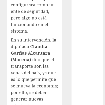
México Racing
configurara como un
Cup
ente de seguridad,
Motociclismo
pero algo no está
Mundial 2026
funcionando en el
Mundial de
Atletismo
sistema.
Mundial de
En su intervención, la
Clubes
diputada
Claudia
Mundial
Garfias Alcantara
Femenil
(Morena)
dijo que el
Mundial Sub
20
transporte son las
Nacional
venas del país, ya que
Natación
es lo que permite que
ONEFA
se mueva la economía;
Pádel
por ello, se deben
Pádel Femenil
generar nuevas
Pole Dance