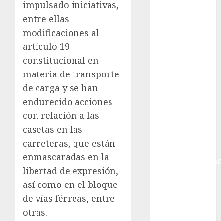
Giro de Italia
impulsado iniciativas,
Gobierno de la
entre ellas
Ciudad de
modificaciones al
México
artículo 19
Golf
constitucional en
Golf
materia de transporte
Internacional
Hockey Sobre
de carga y se han
Hielo
endurecido acciones
Indy Car
con relación a las
Información
casetas en las
General
carreteras, que están
Juegos
enmascaradas en la
Centroamericano
libertad de expresión,
y del Caribe
así como en el bloque
Juegos de
de vías férreas, entre
Invierno
Juegos
otras.