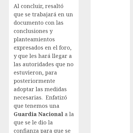
Olímpicos
Al concluir, resaltó
Juegos
que se trabajará en un
Olímpicos Los
documento con las
Ángeles
conclusiones y
Juegos
Paralímpicos
planteamientos
de Invierno
expresados en el foro,
Leagues Cup
y que les hará llegar a
LFA
las autoridades que no
Liga de
estuvieron, para
Naciones
posteriormente
CONCACAF
adoptar las medidas
Liga Europa
necesarias. Enfatizó
Liga Premier
Lucha Libre
que tenemos una
Maratón
Guardia Nacional
a la
Media
que se le dio la
Maratón
confianza para que se