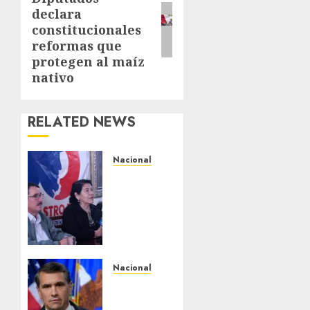
post:
declara
constitucionales
reformas que
protegen al maíz
nativo
RELATED NEWS
Nacional
Antorcha
Campesina
anuncia
la
“Semana
de
Fidel”
Nacional
por el
EU va
centenario
tras