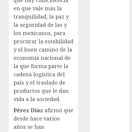
Golf
en que vale más la
FIFA
tranquilidad, la paz y
Fitness
la seguridad de las y
Flag Football
los mexicanos, para
FootGolf
procurar la estabilidad
Fórmula Uno
y el buen camino de la
Futbol
economía nacional de
Futbol
la que forma parte la
Americano
Futbol
cadena logística del
Americano
país y el traslado de
Liga Mayor
productos que le dan
Futbol
vida a la sociedad.
Argentino
Pérez Díaz
afirmó que
Futbol
Inglaterra
desde hace varios
Gimnasia
años se han