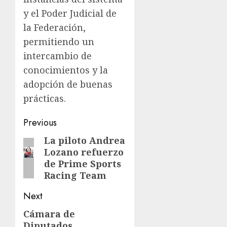
y el Poder Judicial de
la Federación,
permitiendo un
intercambio de
conocimientos y la
adopción de buenas
prácticas.
Post
Previous
navigation
La piloto Andrea
Previous
Lozano refuerzo
post:
de Prime Sports
Racing Team
Next
Cámara de
Next
Diputados