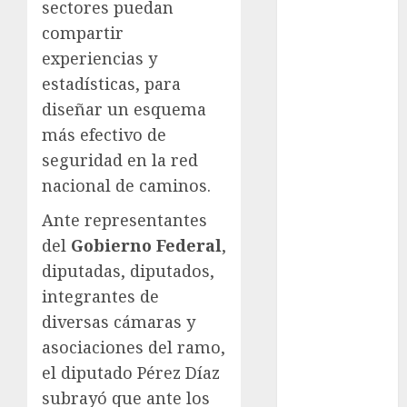
sectores puedan
Anuncio
compartir
Atletismo
experiencias y
Automovilismo
estadísticas, para
Basquetbol
diseñar un esquema
Colegial
Box
más efectivo de
Boxing
seguridad en la red
Bundesliga
nacional de caminos.
Charrería
Ante representantes
Ciclismo
del
Gobierno Federal
,
Cine
Columna
diputadas, diputados,
Combates
integrantes de
Comida
diversas cámaras y
CONADE
asociaciones del ramo,
Copa Africana
el diputado Pérez Díaz
de Naciones
subrayó que ante los
Copa América