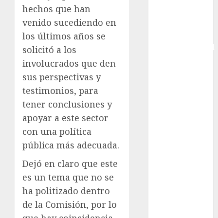
hechos que han
Femenina
venido sucediendo en
Copa Davis
Copa
los últimos años se
Intercontinental
solicitó a los
FIFA
involucrados que den
Copa Oro
sus perspectivas y
Cultura
testimonios, para
Derbi de
tener conclusiones y
Kentucky
apoyar a este sector
Derby de
con una política
Kentucky
pública más adecuada.
Entrevista
Exclusiva
Dejó en claro que este
Espectáculos
es un tema que no se
Eurocopa
ha politizado dentro
Femenil
de la Comisión, por lo
Federación
que hay coincidencia
Mexicana de