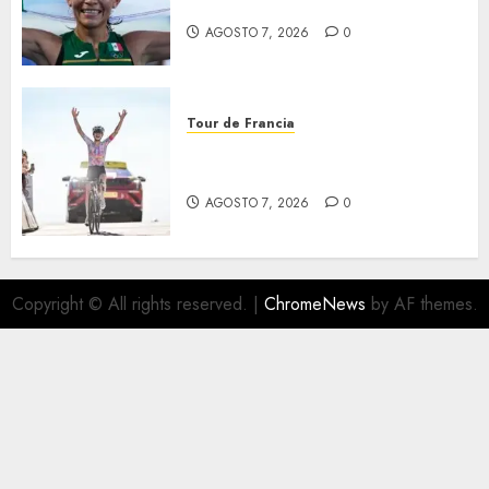
mil metros
AGOSTO 7, 2026
0
Tour de Francia
Phinney, nueva líder en el
Tour
AGOSTO 7, 2026
0
Copyright © All rights reserved.
|
ChromeNews
by AF themes.