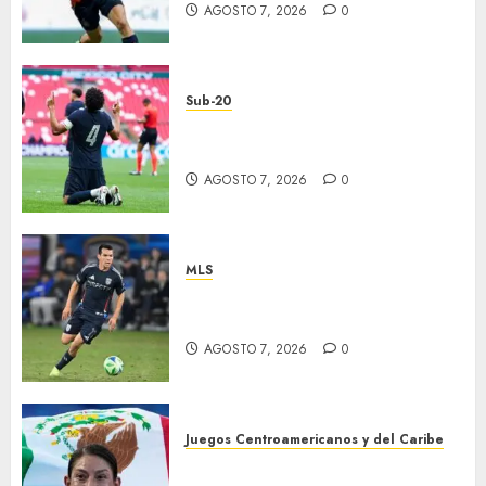
AGOSTO 7, 2026
0
Sub-20
EU, primer finalista de
Premundial
AGOSTO 7, 2026
0
MLS
“Chucky” jugará con LA
Galaxy
AGOSTO 7, 2026
0
Juegos Centroamericanos y del Caribe
Laura Galván brilló en los 10