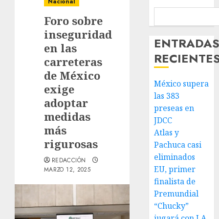
Nacional
Foro sobre
inseguridad
ENTRADA
en las
RECIENTE
carreteras
de México
México supera
exige
las 383
adoptar
preseas en
medidas
JDCC
más
Atlas y
rigurosas
Pachuca casi
eliminados
REDACCIÓN
EU, primer
MARZO 12, 2025
finalista de
Premundial
“Chucky”
jugará con LA