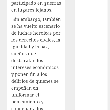
México Racing
participado en guerras
Cup
en lugares lejanos.
Motociclismo
Sin embargo, también
Mundial 2026
se ha vuelto escenario
Mundial de
Atletismo
de luchas heroicas por
Mundial de
los derechos civiles, la
Clubes
igualdad y la paz,
Mundial
sueños que
Femenil
desbaratan los
Mundial Sub
intereses económicos
20
y ponen fin a los
Nacional
delirios de quienes se
Natación
ONEFA
empeñan en
Pádel
uniformar el
Pádel Femenil
pensamiento y
Pole Dance
condenar a los