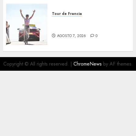
Tour de Francia
Phinney, nueva líder en el
Tour
AGOSTO 7, 2026
0
Copyright © All rights reserved.
|
ChromeNews
by AF themes.