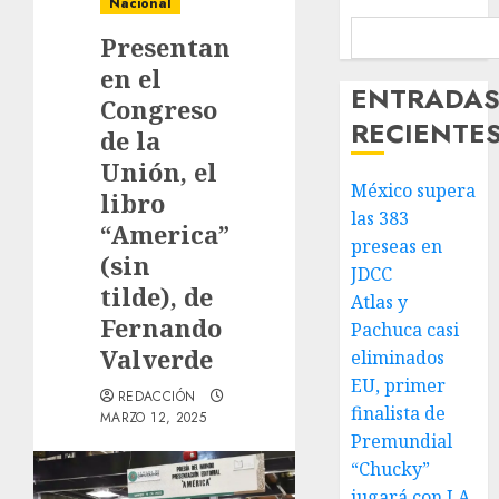
Nacional
Presentan
en el
ENTRADA
Congreso
RECIENTE
de la
Unión, el
México supera
libro
las 383
“America”
preseas en
(sin
JDCC
tilde), de
Atlas y
Fernando
Pachuca casi
Valverde
eliminados
EU, primer
REDACCIÓN
finalista de
MARZO 12, 2025
Premundial
“Chucky”
jugará con LA