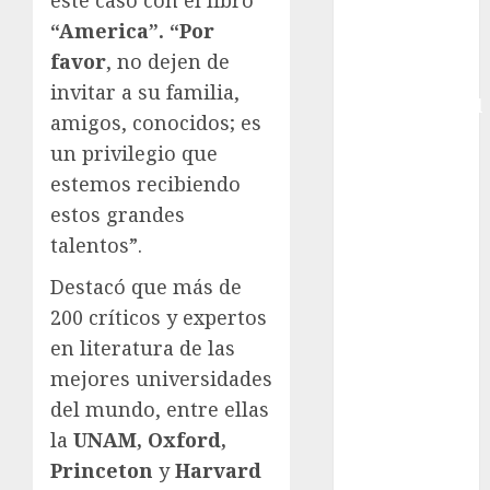
Femenina
“America”. “Por
Copa Davis
favor
, no dejen de
Copa
invitar a su familia,
Intercontinental
amigos, conocidos; es
FIFA
un privilegio que
Copa Oro
estemos recibiendo
Cultura
estos grandes
Derbi de
Kentucky
talentos”.
Derby de
Destacó que más de
Kentucky
200 críticos y expertos
Entrevista
en literatura de las
Exclusiva
mejores universidades
Espectáculos
Eurocopa
del mundo, entre ellas
Femenil
la
UNAM,
Oxford,
Federación
Princeton
y
Harvard
Mexicana de