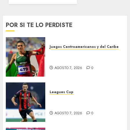
Fidel
Jalisco
Castro
AGOSTO 5,
2026
AGOSTO 7,
POR SI TE LO PERDISTE
0
2026
0
Juegos Centroamericanos y del Caribe
México supera las 383 preseas
en JDCC
AGOSTO 7, 2026
0
Leagues Cup
Atlas y Pachuca casi
eliminados
AGOSTO 7, 2026
0