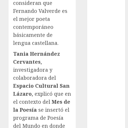
consideran que
Golf
Fernando Valverde es
FIFA
el mejor poeta
Fitness
contemporáneo
Flag Football
básicamente de
FootGolf
lengua castellana.
Fórmula Uno
Futbol
Tania Hernández
Futbol
Cervantes
,
Americano
investigadora y
Futbol
colaboradora del
Americano
Espacio Cultural San
Liga Mayor
Futbol
Lázaro
, explicó que en
Argentino
el contexto del
Mes de
Futbol
la Poesía
se insertó el
Inglaterra
programa de Poesía
Gimnasia
del Mundo en donde