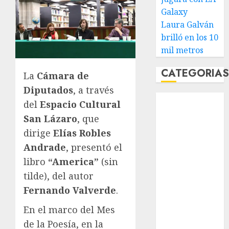
Galaxy
Laura Galván
brilló en los 10
mil metros
CATEGORIA
La
Cámara de
Diputados
, a través
Abierto de
del
Espacio Cultural
Acapulco
San Lázaro
, que
Abierto de
dirige
Elías Robles
Australia
Andrade
, presentó el
Abierto de
libro
“America”
(sin
Francia
tilde), del autor
Acuática
Nelson Vargas
Fernando Valverde
.
Ajedrez
En el marco del Mes
Alpinismo
de la Poesía, en la
Amateur