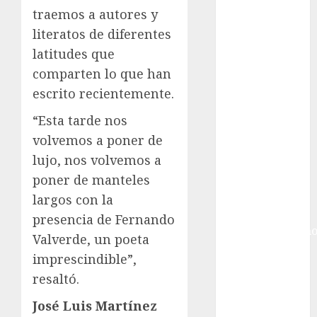
Giro de Italia
traemos a autores y
Gobierno de la
literatos de diferentes
Ciudad de
latitudes que
México
Golf
comparten lo que han
Golf
escrito recientemente.
Internacional
“Esta tarde nos
Hockey Sobre
volvemos a poner de
Hielo
lujo, nos volvemos a
Indy Car
Información
poner de manteles
General
largos con la
Juegos
presencia de Fernando
Centroamericano
Valverde, un poeta
y del Caribe
imprescindible”,
Juegos de
resaltó.
Invierno
Juegos
José Luis Martínez