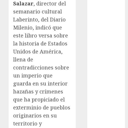
Olímpicos
Salazar
, director del
Juegos
semanario cultural
Olímpicos Los
Laberinto, del Diario
Ángeles
Milenio, indicó que
Juegos
este libro versa sobre
Paralímpicos
la historia de Estados
de Invierno
Leagues Cup
Unidos de América,
LFA
llena de
Liga de
contradicciones sobre
Naciones
un imperio que
CONCACAF
guarda en su interior
Liga Europa
hazañas y crímenes
Liga Premier
que ha propiciado el
Lucha Libre
exterminio de pueblos
Maratón
originarios en su
Media
Maratón
territorio y