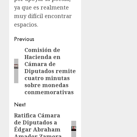
ya que es realmente
muy difícil encontrar
espacios.
Post
Previous
navigation
Comisión de
Previous
Hacienda en
post:
Cámara de
Diputados remite
cuatro minutas
sobre monedas
conmemorativas
Next
Ratifica Cámara
Next
de Diputados a
post:
Édgar Abraham
Amador Zamora