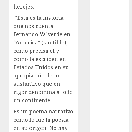
Premier
herejes.
League
Real Madrid
“Esta es la historia
SALUD
que nos cuenta
Serie Mundial
Fernando Valverde en
Sub-20
“America” (sin tilde),
Surf
como precisa él y
Taekwondo
como la escriben en
Tecnología
Estados Unidos en su
Tenis
apropiación de un
Tiro con arco
Tour de
sustantivo que en
Francia
rigor denomina a todo
Trucks México
un continente.
Turismo
Es un poema narrativo
UEFA
como lo fue la poesía
Uncategorized
Voleibol
en su origen. No hay