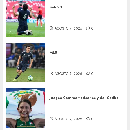
Sub-20
EU, primer finalista de
Premundial
AGOSTO 7, 2026
0
MLS
“Chucky” jugará con LA
Galaxy
AGOSTO 7, 2026
0
Juegos Centroamericanos y del Caribe
Laura Galván brilló en los 10
mil metros
AGOSTO 7, 2026
0