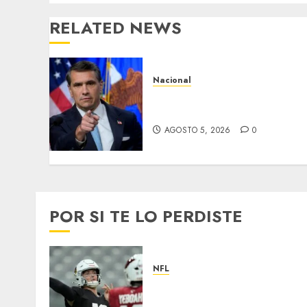
RELATED NEWS
Nacional
EU va tras líderes del
Cartel Jalisco
AGOSTO 5, 2026
0
POR SI TE LO PERDISTE
NFL
Abre la pretemporada de l
NFL