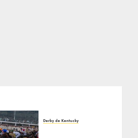
Derby de Kentucky
El Preakness se corre el
domingo