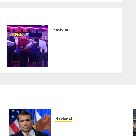
Nacional
Segunda entrega del Iuris
Dicto 2026 reconoce la
trayectoria de destacados
juristas del Colegio de
Abogados del Valle de
México, filial Ecatepec
AGOSTO 5, 2026
0
Nacional
a
EU va tras líderes del Cartel
Jalisco