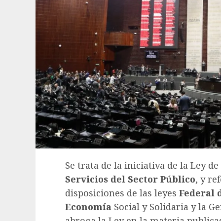
Se trata de la iniciativa de la Ley de
Servicios del Sector Público
, y r
disposiciones de las leyes
Federal 
Economía
Social y Solidaria y la 
abroga la Ley en la materia publica