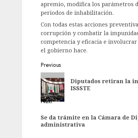
apremio, modifica los parámetros d
periodos de inhabilitación.
Con todas estas acciones preventivas
corrupción y combatir la impunidad
competencia y eficacia e involucrar
el gobierno hace.
Post
Previous
navigation
Previous
Diputados retiran la in
post:
ISSSTE
Next
Next
Se da trámite en la Cámara de Di
post:
administrativa