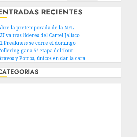
ENTRADAS RECIENTES
Abre la pretemporada de la NFL
U va tras líderes del Cartel Jalisco
El Preakness se corre el domingo
Vollering gana 5ª etapa del Tour
Bravos y Potros, únicos en dar la cara
CATEGORIAS
Abierto de Acapulco
Abierto de Australia
Abierto de Francia
Acuática Nelson Vargas
Ajedrez
Alpinismo
Amateur