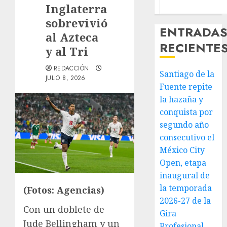
Inglaterra
sobrevivió
ENTRADA
al Azteca
RECIENTE
y al Tri
REDACCIÓN
Santiago de la
JULIO 8, 2026
Fuente repite
la hazaña y
conquista por
segundo año
consecutivo el
México City
Open, etapa
inaugural de
la temporada
(Fotos: Agencias)
2026-27 de la
Con un doblete de
Gira
Jude Bellingham y un
Profesional