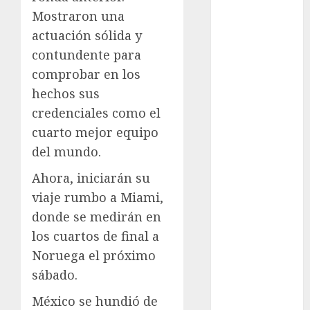
Mostraron una
Cultura
Derbi de
actuación sólida y
Kentucky
contundente para
Derby de
comprobar en los
Kentucky
hechos sus
Entrevista
credenciales como el
Exclusiva
cuarto mejor equipo
Espectáculos
del mundo.
Eurocopa
Femenil
Ahora, iniciarán su
Federación
viaje rumbo a Miami,
Mexicana de
donde se medirán en
Golf
los cuartos de final a
FIFA
Noruega el próximo
Fitness
sábado.
Flag Football
FootGolf
México se hundió de