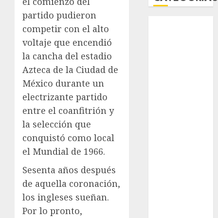
el comienzo del
partido pudieron
Abierto de
competir con el alto
Acapulco
voltaje que encendió
Abierto de
la cancha del estadio
Australia
Azteca de la Ciudad de
Abierto de
México durante un
Francia
Acuática
electrizante partido
Nelson Vargas
entre el coanfitrión y
Ajedrez
la selección que
Alpinismo
conquistó como local
Amateur
el Mundial de 1966.
Anuncio
Atletismo
Sesenta años después
Automovilismo
de aquella coronación,
Basquetbol
los ingleses sueñan.
Colegial
Por lo pronto,
Box