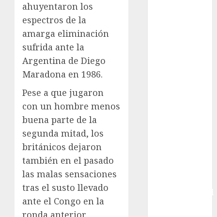
ahuyentaron los
Boxing
espectros de la
Bundesliga
amarga eliminación
Charrería
sufrida ante la
Ciclismo
Cine
Argentina de Diego
Columna
Maradona en 1986.
Combates
Pese a que jugaron
Comida
con un hombre menos
CONADE
buena parte de la
Copa Africana
de Naciones
segunda mitad, los
Copa América
británicos dejaron
Femenina
también en el pasado
Copa Davis
las malas sensaciones
Copa
tras el susto llevado
Intercontinental
ante el Congo en la
FIFA
ronda anterior.
Copa Oro