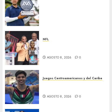
Santiago de la Fuente repite la
hazaña y conquista por
segundo año consecutivo el
México City Open, etapa
inaugural de la temporada
2026-27 de la Gira Profesional
Mexicana (GPM)
NFL
AGOSTO 8, 2026
0
Hay cinco nuevos inmortales
en Cantón
AGOSTO 8, 2026
0
Juegos Centroamericanos y del Caribe
México, campeón
centroamericano
AGOSTO 8, 2026
0