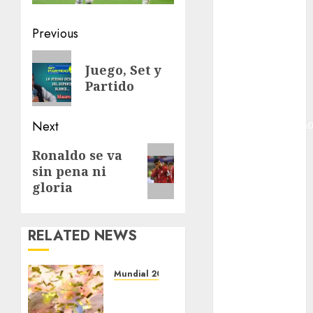
Internacional
Hockey Sobre
Post
Previous
Hielo
navigation
Indy Car
Previous
Juego, Set y
Información
post:
Partido
General
Juegos
Centroamericano
Next
y del Caribe
Next
Ronaldo se va
Juegos de
sin pena ni
post:
Invierno
gloria
Juegos
Olímpicos
Juegos
RELATED NEWS
Olímpicos Los
Ángeles
Mundial 2026
Juegos
Infantino
Paralímpicos
quiere