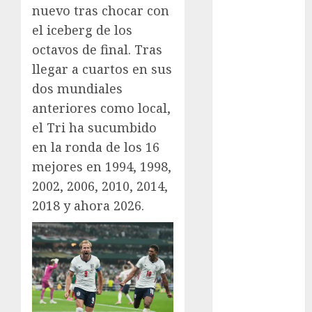
Fórmula Uno
nuevo tras chocar con
Futbol
el iceberg de los
Futbol
octavos de final. Tras
Americano
llegar a cuartos en sus
Futbol
dos mundiales
Americano
Liga Mayor
anteriores como local,
Futbol
el Tri ha sucumbido
Argentino
en la ronda de los 16
Futbol
mejores en 1994, 1998,
Inglaterra
2002, 2006, 2010, 2014,
Gimnasia
2018 y ahora 2026.
Giro de Italia
Gobierno de la
Ciudad de
México
Golf
Golf