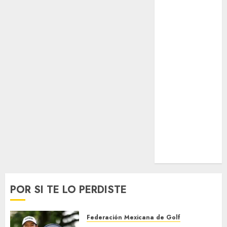
Surf
Taekwondo
Tecnología
Tenis
Tiro con arco
Tour de
Francia
Trucks México
Turismo
UEFA
Uncategorized
Voleibol
Wimbledon
POR SI TE LO PERDISTE
Federación Mexicana de Golf