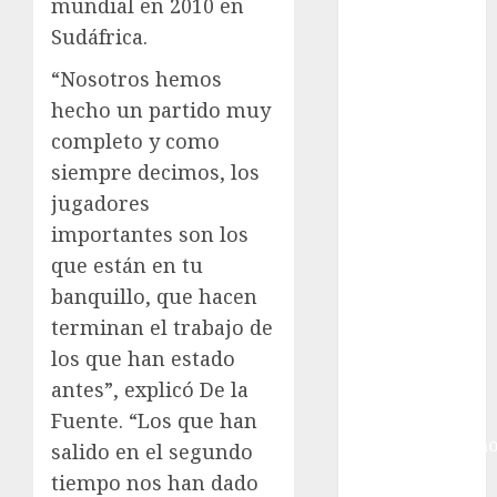
Futbol
mundial en 2010 en
Inglaterra
Sudáfrica.
Gimnasia
“Nosotros hemos
Giro de Italia
hecho un partido muy
Gobierno de la
completo y como
Ciudad de
México
siempre decimos, los
Golf
jugadores
Golf
importantes son los
Internacional
que están en tu
Hockey Sobre
banquillo, que hacen
Hielo
terminan el trabajo de
Indy Car
los que han estado
Información
antes”, explicó De la
General
Juegos
Fuente. “Los que han
Centroamericano
salido en el segundo
y del Caribe
tiempo nos han dado