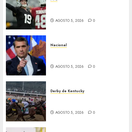
Abre la pretemporada de la
NFL
AGOSTO 5, 2026
0
Nacional
EU va tras líderes del Cartel
Jalisco
AGOSTO 5, 2026
0
Derby de Kentucky
El Preakness se corre el
domingo
AGOSTO 5, 2026
0