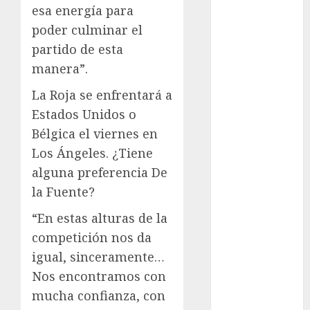
Juegos de
esa energía para
Invierno
poder culminar el
Juegos
partido de esta
Olímpicos
manera”.
Juegos
Olímpicos Los
La Roja se enfrentará a
Ángeles
Estados Unidos o
Juegos
Bélgica el viernes en
Paralímpicos
Los Ángeles. ¿Tiene
de Invierno
alguna preferencia De
Leagues Cup
la Fuente?
LFA
Liga de
“En estas alturas de la
Naciones
competición nos da
CONCACAF
igual, sinceramente…
Liga Europa
Nos encontramos con
Liga Premier
mucha confianza, con
Lucha Libre