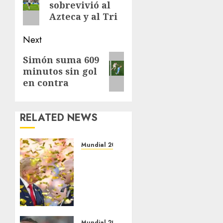
sobrevivió al
post:
Azteca y al Tri
Next
Next
Simón suma 609
minutos sin gol
post:
en contra
RELATED NEWS
Mundial 2026
Infantino
quiere
vender
el
Mundial
JULIO 28,
Mundial 2026