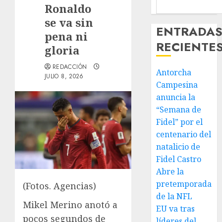
Ronaldo
se va sin
ENTRADA
pena ni
RECIENTE
gloria
REDACCIÓN
Antorcha
JULIO 8, 2026
Campesina
anuncia la
“Semana de
Fidel” por el
centenario del
natalicio de
Fidel Castro
Abre la
pretemporada
(Fotos. Agencias)
de la NFL
Mikel Merino anotó a
EU va tras
pocos segundos de
líderes del