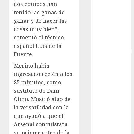
dos equipos han
Copa Africana
tenido las ganas de
de Naciones
ganar y de hacer las
Copa América
cosas muy bien”,
Femenina
Copa Davis
comentó el técnico
Copa
español Luis de la
Intercontinental
Fuente.
FIFA
Merino había
Copa Oro
ingresado recién a los
Cultura
Derbi de
85 minutos, como
Kentucky
sustituto de Dani
Derby de
Olmo. Mostró algo de
Kentucky
la versatilidad con la
Entrevista
que ayudó a que el
Exclusiva
Arsenal conquistara
Espectáculos
su primer cetro de la
Eurocopa