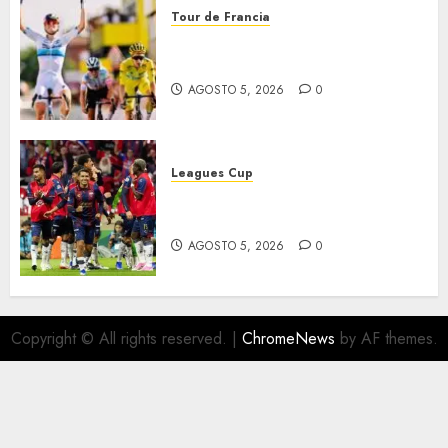
Tour de Francia
Vollering gana 5ª etapa del
Tour
AGOSTO 5, 2026
0
Leagues Cup
Bravos y Potros, únicos en dar
la cara
AGOSTO 5, 2026
0
Copyright © All rights reserved.
|
ChromeNews
by AF themes.