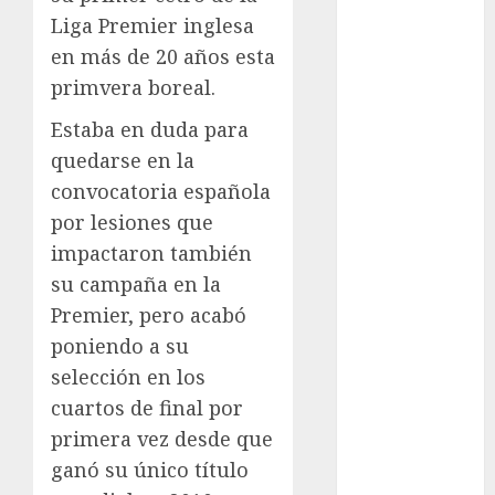
Liga Premier inglesa
Femenil
Federación
en más de 20 años esta
Mexicana de
primvera boreal.
Golf
Estaba en duda para
FIFA
quedarse en la
Fitness
convocatoria española
Flag Football
FootGolf
por lesiones que
Fórmula Uno
impactaron también
Futbol
su campaña en la
Futbol
Premier, pero acabó
Americano
poniendo a su
Futbol
selección en los
Americano
cuartos de final por
Liga Mayor
primera vez desde que
Futbol
ganó su único título
Argentino