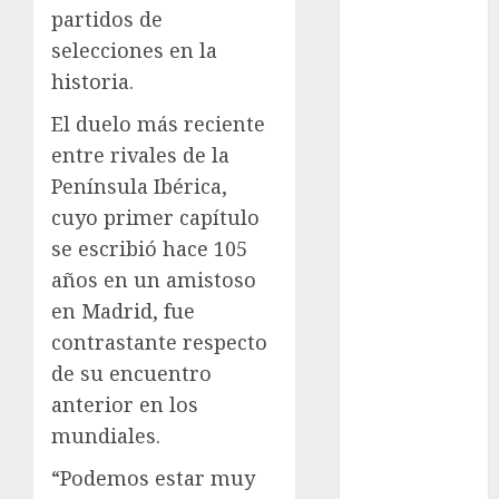
Pádel
partidos de
Pádel Femenil
selecciones en la
Pole Dance
historia.
Premier
League
El duelo más reciente
Real Madrid
entre rivales de la
SALUD
Península Ibérica,
Serie Mundial
cuyo primer capítulo
Surf
se escribió hace 105
Taekwondo
años en un amistoso
Tecnología
en Madrid, fue
Tenis
contrastante respecto
Tiro con arco
Tour de
de su encuentro
Francia
anterior en los
Trucks México
mundiales.
Turismo
“Podemos estar muy
UEFA