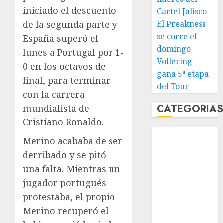
iniciado el descuento
Cartel Jalisco
de la segunda parte y
El Preakness
se corre el
España superó el
domingo
lunes a Portugal por 1-
Vollering
0 en los octavos de
gana 5ª etapa
final, para terminar
del Tour
con la carrera
CATEGORIA
mundialista de
Cristiano Ronaldo.
Abierto de
Merino acababa de ser
Acapulco
derribado y se pitó
Abierto de
una falta. Mientras un
Australia
jugador portugués
Abierto de
Francia
protestaba, el propio
Acuática
Merino recuperó el
Nelson Vargas