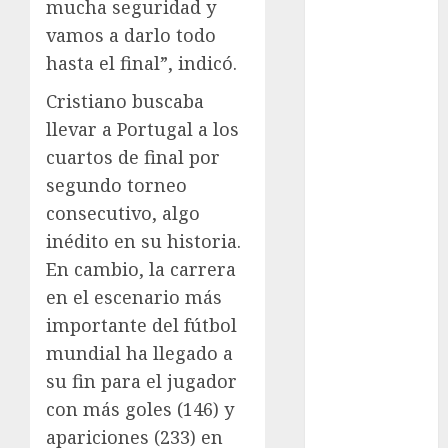
Maratón
mucha seguridad y
Media
vamos a darlo todo
Maratón
hasta el final”, indicó.
México Racing
Cristiano buscaba
Cup
llevar a Portugal a los
Motociclismo
Mundial 2026
cuartos de final por
Mundial de
segundo torneo
Atletismo
consecutivo, algo
Mundial de
inédito en su historia.
Clubes
En cambio, la carrera
Mundial
en el escenario más
Femenil
importante del fútbol
Mundial Sub
mundial ha llegado a
20
su fin para el jugador
Nacional
Natación
con más goles (146) y
ONEFA
apariciones (233) en