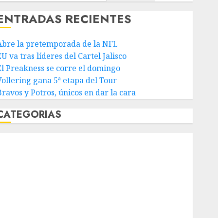
ENTRADAS RECIENTES
Abre la pretemporada de la NFL
U va tras líderes del Cartel Jalisco
El Preakness se corre el domingo
Vollering gana 5ª etapa del Tour
Bravos y Potros, únicos en dar la cara
CATEGORIAS
Abierto de Acapulco
Abierto de Australia
Abierto de Francia
Acuática Nelson Vargas
Ajedrez
Alpinismo
Amateur