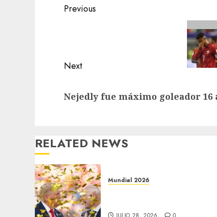
Post
Previous
navigation
Previous
post:
Next
Next
Nejedly fue máximo goleador 16 
post:
RELATED NEWS
Mundial 2026
Infantino quiere vender el
Mundial
JULIO 28, 2026
0