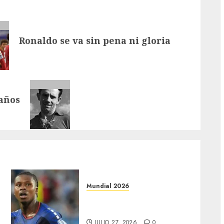
Ronaldo se va sin pena ni gloria
años
Mundial 2026
Lopes logra el mejor gol
del Mundial
JULIO 27, 2026
0