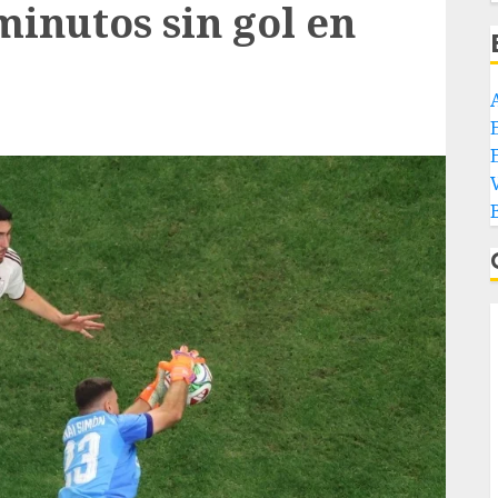
inutos sin gol en
E