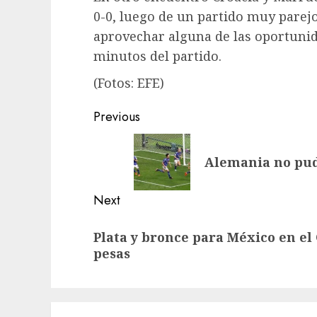
0-0, luego de un partido muy pare
aprovechar alguna de las oportunid
minutos del partido.
(Fotos: EFE)
Post
Previous
navigation
Previous
Alemania no pudo
post:
Next
Next
Plata y bronce para México en e
post:
pesas