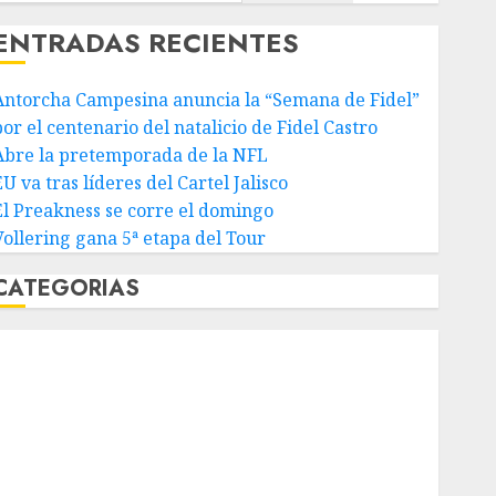
ENTRADAS RECIENTES
Antorcha Campesina anuncia la “Semana de Fidel”
or el centenario del natalicio de Fidel Castro
Abre la pretemporada de la NFL
U va tras líderes del Cartel Jalisco
El Preakness se corre el domingo
Vollering gana 5ª etapa del Tour
CATEGORIAS
Abierto de Acapulco
Abierto de Australia
Abierto de Francia
Acuática Nelson Vargas
Ajedrez
Alpinismo