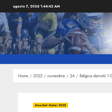
Skip
agosto 7, 2026
1:44:43 AM
to
content
Home
2022
noviembre
24
Bélgica derrotó 1-
Mundial Qatar 2022