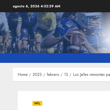
Skip
agosto 6, 2026
4:32:31 AM
to
content
Home
2023
febrero
13
Los Jefes remontan pa
NFL