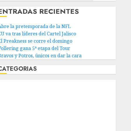
ENTRADAS RECIENTES
Abre la pretemporada de la NFL
U va tras líderes del Cartel Jalisco
El Preakness se corre el domingo
Vollering gana 5ª etapa del Tour
Bravos y Potros, únicos en dar la cara
CATEGORIAS
Abierto de Acapulco
Abierto de Australia
Abierto de Francia
Acuática Nelson Vargas
Ajedrez
Alpinismo
Amateur