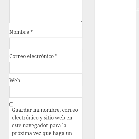
Juegos
Centroamericano
y del Caribe
Juegos de
Invierno
Nombre
*
Juegos
Olímpicos
Juegos
Correo electrónico
*
Olímpicos Los
Ángeles
Juegos
Web
Paralímpicos
de Invierno
Leagues Cup
LFA
Guardar mi nombre, correo
Liga de
electrónico y sitio web en
Naciones
este navegador para la
CONCACAF
próxima vez que haga un