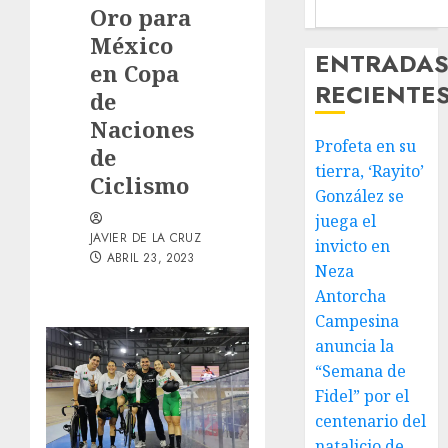
Oro para
México
ENTRADA
en Copa
RECIENTE
de
Naciones
Profeta en su
de
tierra, ‘Rayito’
Ciclismo
González se
juega el
JAVIER DE LA CRUZ
invicto en
ABRIL 23, 2023
Neza
Antorcha
Campesina
anuncia la
“Semana de
Fidel” por el
centenario del
natalicio de