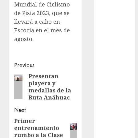
Mundial de Ciclismo
Exclusiva
de Pista 2023, que se
Espectáculos
llevará a cabo en
Eurocopa
Escocia en el mes de
Femenil
Federación
agosto.
Mexicana de
Golf
FIFA
Post
Previous
Fitness
navigation
Presentan
Previous
Flag Football
playera y
FootGolf
post:
medallas de la
Fórmula Uno
Ruta Anáhuac
Futbol
Futbol
Next
Americano
Primer
Next
Futbol
entrenamiento
post:
Americano
rumbo a la Clase