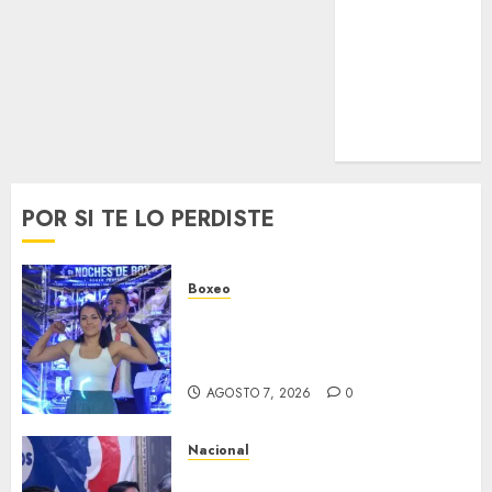
Trucks México
Turismo
UEFA
Uncategorized
Voleibol
Wimbledon
POR SI TE LO PERDISTE
Boxeo
Profeta en su tierra, ‘Rayito’
González se juega el invicto en
Neza
AGOSTO 7, 2026
0
Nacional
Antorcha Campesina anuncia