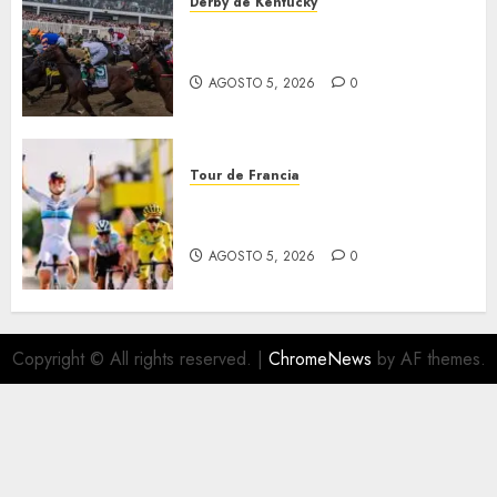
Derby de Kentucky
El Preakness se corre el
domingo
AGOSTO 5, 2026
0
Tour de Francia
Vollering gana 5ª etapa del
Tour
AGOSTO 5, 2026
0
Copyright © All rights reserved.
|
ChromeNews
by AF themes.