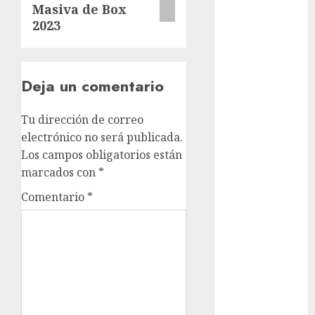
Liga Mayor
Masiva de Box
Futbol
2023
Argentino
Futbol
Inglaterra
Deja un comentario
Gimnasia
Giro de Italia
Tu dirección de correo
Gobierno de la
electrónico no será publicada.
Ciudad de
Los campos obligatorios están
México
marcados con
*
Golf
Golf
Comentario
*
Internacional
Hockey Sobre
Hielo
Indy Car
Información
General