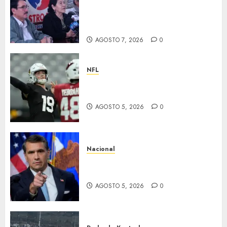
la “Semana de Fidel” por el
centenario del natalicio de
Fidel Castro
AGOSTO 7, 2026
0
NFL
Abre la pretemporada de la
NFL
AGOSTO 5, 2026
0
Nacional
EU va tras líderes del Cartel
Jalisco
AGOSTO 5, 2026
0