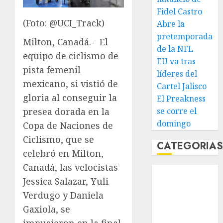
Fidel Castro
(Foto: @UCI_Track)
Abre la
pretemporada
Milton, Canadá.- El
de la NFL
equipo de ciclismo de
EU va tras
pista femenil
líderes del
mexicano, si vistió de
Cartel Jalisco
gloria al conseguir la
El Preakness
presea dorada en la
se corre el
domingo
Copa de Naciones de
Ciclismo, que se
CATEGORIA
celebró en Milton,
Canadá, las velocistas
Abierto de
Jessica Salazar, Yuli
Acapulco
Verdugo y Daniela
Abierto de
Australia
Gaxiola, se
Abierto de
impusieron en la final