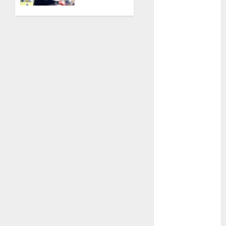
Tour
Nacional
Ródano
Natación
Alpes
ONEFA
Pádel
JUNIO 14,
2026
Pádel Femenil
0
Pole Dance
Premier
League
Real Madrid
SALUD
Serie Mundial
Surf
Taekwondo
Tecnología
Tenis
Tiro con arco
Tour de
Francia