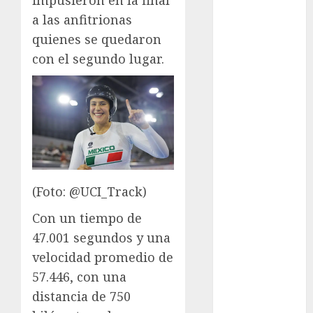
Francia
a las anfitrionas
Acuática
quienes se quedaron
Nelson Vargas
con el segundo lugar.
Ajedrez
Alpinismo
Amateur
Anuncio
Atletismo
Automovilismo
Basquetbol
Colegial
(Foto: @UCI_Track)
Box
Con un tiempo de
Boxing
47.001 segundos y una
Bundesliga
velocidad promedio de
Charrería
Ciclismo
57.446, con una
Cine
distancia de 750
Columna