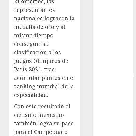
kilómetros, las
Combates
representantes
Comida
nacionales lograron la
CONADE
medalla de oro y al
Copa Africana
mismo tiempo
de Naciones
conseguir su
Copa América
clasificación a los
Femenina
Copa Davis
Juegos Olímpicos de
Copa
París 2024, tras
Intercontinental
acumular puntos en el
FIFA
ranking mundial de la
Copa Oro
especialidad.
Cultura
Derbi de
Con este resultado el
Kentucky
ciclismo mexicano
Derby de
también logra su pase
Kentucky
para el Campeonato
Entrevista