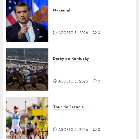
Nacional
EU va tras líderes del Cartel
Jalisco
AGOSTO 5, 2026
0
Derby de Kentucky
El Preakness se corre el
domingo
AGOSTO 5, 2026
0
Tour de Francia
Vollering gana 5ª etapa del
Tour
AGOSTO 5, 2026
0