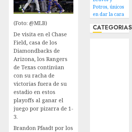
Potros, únicos
en dar la cara
(Foto: @MLB)
CATEGORIA
De visita en el Chase
Field, casa de los
Abierto de
Acapulco
Diamondbacks de
Abierto de
Arizona, los Rangers
Australia
de Texas continúan
Abierto de
con su racha de
Francia
victorias fuera de su
Acuática
estadio en estos
Nelson Vargas
playoffs al ganar el
Ajedrez
juego por pizarra de 1-
Alpinismo
Amateur
3.
Anuncio
Brandon Pfaadt por los
Atletismo