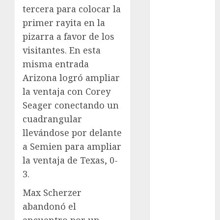
tercera para colocar la
Fitness
primer rayita en la
Flag Football
pizarra a favor de los
FootGolf
Fórmula Uno
visitantes. En esta
Futbol
misma entrada
Futbol
Arizona logró ampliar
Americano
la ventaja con Corey
Futbol
Seager conectando un
Americano
cuadrangular
Liga Mayor
llevándose por delante
Futbol
a Semien para ampliar
Argentino
Futbol
la ventaja de Texas, 0-
Inglaterra
3.
Gimnasia
Max Scherzer
Giro de Italia
abandonó el
Gobierno de la