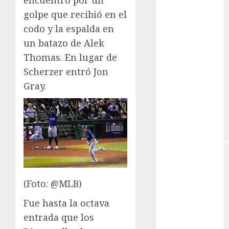
encuentro por un
Ciudad de
México
golpe que recibió en el
Golf
codo y la espalda en
Golf
un batazo de Alek
Internacional
Thomas. En lugar de
Hockey Sobre
Scherzer entró Jon
Hielo
Gray.
Indy Car
Información
General
Juegos
Centroamericano
y del Caribe
Juegos de
Invierno
(Foto: @MLB)
Juegos
Fue hasta la octava
Olímpicos
entrada que los
Juegos