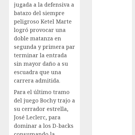
Motociclismo
jugada a la defensiva a
Mundial 2026
batazo del siempre
Mundial de
peligroso Ketel Marte
Atletismo
logró provocar una
Mundial de
doble matanza en
Clubes
segunda y primera par
Mundial
Femenil
terminar la entrada
Mundial Sub
sin mayor daño a su
20
escuadra que una
Nacional
carrera admitida.
Natación
Para el último tramo
ONEFA
Pádel
del juego Bochy trajo a
Pádel Femenil
su cerrador estrella,
Pole Dance
José Leclerc, para
Premier
dominar a los D-backs
League
consumando la