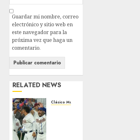
Guardar mi nombre, correo
electrónico y sitio web en
este navegador para la
próxima vez que haga un
comentario.
RELATED NEWS
Clásico Mundial de beisbol
Venezuela
logra
su
primera
victoria