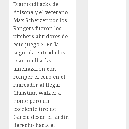
Diamondbacks de
Automovilismo
Arizona y el veterano
Basquetbol
Max Scherzer por los
Colegial
Box
Rangers fueron los
Boxing
pitchers abridores de
Bundesliga
este juego 3. En la
Charrería
segunda entrada los
Ciclismo
Diamondbacks
Cine
amenazaron con
Columna
romper el cero en el
Combates
marcador al llegar
Comida
CONADE
Christian Walker a
Copa Africana
home pero un
de Naciones
excelente tiro de
Copa América
García desde el jardín
Femenina
derecho hacia el
Copa Davis