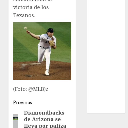
Real Madrid
victoria de los
SALUD
Texanos.
Serie Mundial
Surf
Taekwondo
Tecnología
Tenis
Tiro con arco
Tour de
Francia
Trucks México
Turismo
UEFA
(Foto: @MLB)z
Uncategorized
Post
Previous
Voleibol
Wimbledon
navigation
Diamondbacks
Previous
de Arizona se
post:
lleva por paliza