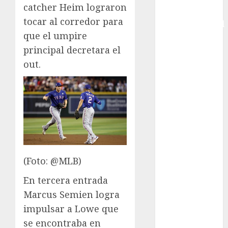
catcher Heim lograron
Copa
tocar al corredor para
Intercontinental
que el umpire
FIFA
principal decretara el
Copa Oro
Cultura
out.
Derbi de
Kentucky
Derby de
Kentucky
Entrevista
Exclusiva
Espectáculos
(Foto: @MLB)
Eurocopa
Femenil
En tercera entrada
Federación
Marcus Semien logra
Mexicana de
impulsar a Lowe que
Golf
se encontraba en
FIFA