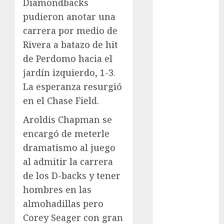
Olímpicos Los
Diamondbacks
Ángeles
pudieron anotar una
Juegos
carrera por medio de
Paralímpicos
Rivera a batazo de hit
de Invierno
de Perdomo hacia el
Leagues Cup
jardín izquierdo, 1-3.
LFA
La esperanza resurgió
Liga de
en el Chase Field.
Naciones
CONCACAF
Aroldis Chapman se
Liga Europa
encargó de meterle
Liga Premier
dramatismo al juego
Lucha Libre
al admitir la carrera
Maratón
de los D-backs y tener
Media
hombres en las
Maratón
México Racing
almohadillas pero
Cup
Corey Seager con gran