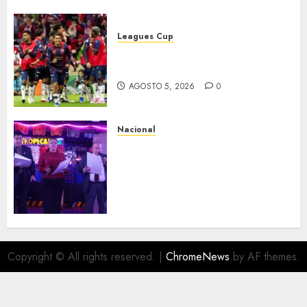
Leagues Cup
Bravos y Potros, únicos en dar
la cara
AGOSTO 5, 2026
0
Nacional
Segunda entrega del Iuris
Dicto 2026 reconoce la
trayectoria de destacados
juristas del Colegio de
Abogados del Valle de México,
filial Ecatepec
AGOSTO 5, 2026
0
Copyright © All rights reserved.
|
ChromeNews
by AF themes.