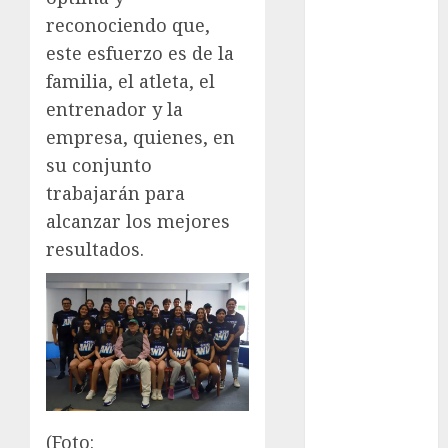
Maratón
reconociendo que,
Media
este esfuerzo es de la
Maratón
familia, el atleta, el
México Racing
Cup
entrenador y la
Motociclismo
empresa, quienes, en
Mundial 2026
su conjunto
Mundial de
trabajarán para
Atletismo
alcanzar los mejores
Mundial de
resultados.
Clubes
Mundial
Femenil
Mundial Sub
20
Nacional
Natación
ONEFA
(Foto: