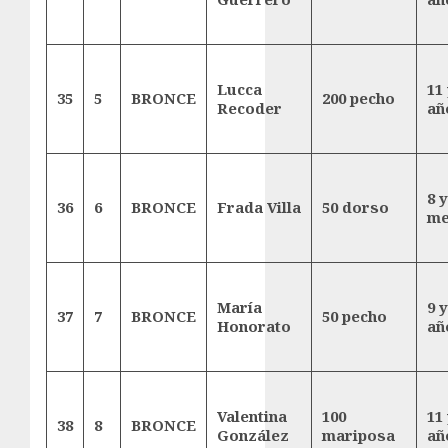
Lucca
11 
35
5
BRONCE
200 pecho
Recoder
añ
8 y
36
6
BRONCE
Frada Villa
50 dorso
me
María
9 y
37
7
BRONCE
50 pecho
Honorato
añ
Valentina
100
11 
38
8
BRONCE
González
mariposa
añ