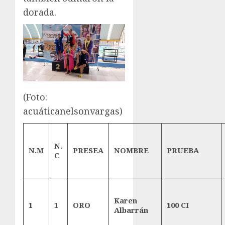
dorada.
(Foto:
acuáticanelsonvargas)
N.
N.M
PRESEA
NOMBRE
PRUEBA
C
Karen
1
1
ORO
100 CI
Albarrán