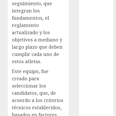
seguimiento, que
Ajedrez
integran los
Alpinismo
fundamentos, el
Amateur
Anuncio
reglamento
Atletismo
actualizado y los
Automovilismo
objetivos a mediano y
Basquetbol
largo plazo que deben
Colegial
cumplir cada uno de
Box
estos atletas.
Boxing
Bundesliga
Este equipo, fue
Charrería
creado para
Ciclismo
seleccionar los
Cine
candidatos, que, de
Columna
acuerdo a los criterios
Combates
técnicos establecidos,
Comida
basados en factores
CONADE