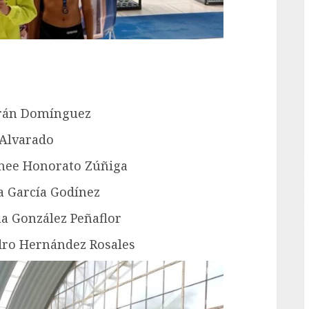
G
rrán Domínguez
 Alvarado
enee Honorato Zúñiga
la García Godínez
a González Peñaflor
dro Hernández Rosales