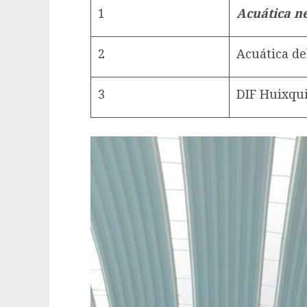
1
Acuática n
2
Acuática de
3
DIF Huixqu