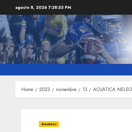
Skip
agosto 8, 2026
7:28:56 PM
to
content
Home
2023
noviembre
13
ACUÁTICA NELSO
Amateur