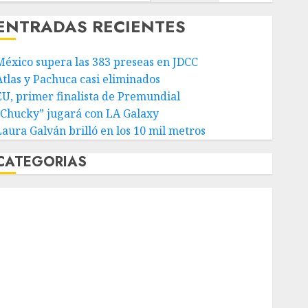
ENTRADAS RECIENTES
México supera las 383 preseas en JDCC
Atlas y Pachuca casi eliminados
EU, primer finalista de Premundial
“Chucky” jugará con LA Galaxy
Laura Galván brilló en los 10 mil metros
CATEGORIAS
Abierto de Acapulco
Abierto de Australia
Abierto de Francia
Acuática Nelson Vargas
Ajedrez
Alpinismo
Amateur