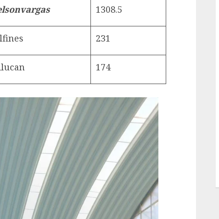
elsonvargas
1308.5
lfines
231
ilucan
174