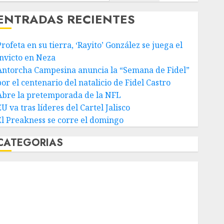
ENTRADAS RECIENTES
rofeta en su tierra, ‘Rayito’ González se juega el
invicto en Neza
Antorcha Campesina anuncia la “Semana de Fidel”
or el centenario del natalicio de Fidel Castro
Abre la pretemporada de la NFL
U va tras líderes del Cartel Jalisco
El Preakness se corre el domingo
CATEGORIAS
Abierto de Acapulco
Abierto de Australia
Abierto de Francia
Acuática Nelson Vargas
Ajedrez