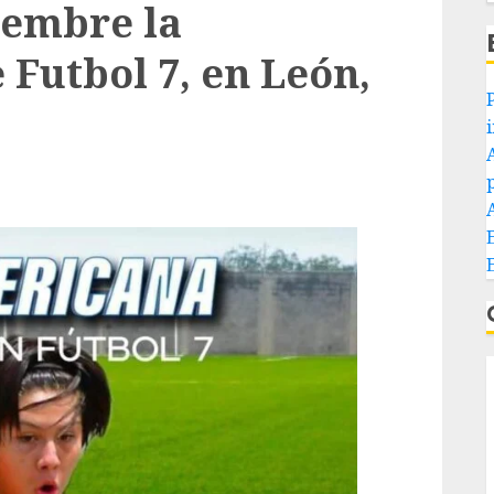
ciembre la
Futbol 7, en León,
P
p
E