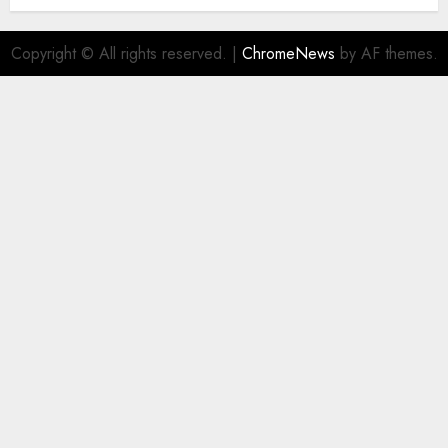
filial Ecatepec
AGOSTO 5, 2026
0
Copyright © All rights reserved.
|
ChromeNews
by AF themes.