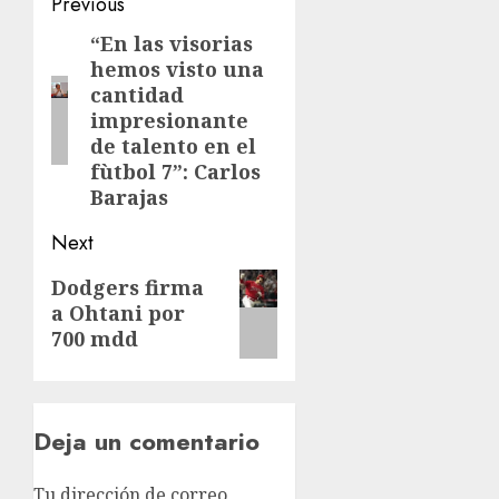
Post
Previous
navigation
“En las visorias
Previous
hemos visto una
post:
cantidad
impresionante
de talento en el
fùtbol 7”: Carlos
Barajas
Next
Next
Dodgers firma
a Ohtani por
post:
700 mdd
Deja un comentario
Tu dirección de correo