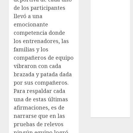
Real Madrid
de los participantes
SALUD
llevó a una
Serie Mundial
emocionante
Surf
Taekwondo
competencia donde
Tecnología
los entrenadores, las
Tenis
familias y los
Tiro con arco
compañeros de equipo
Tour de
vibraron con cada
Francia
brazada y patada dada
Trucks México
por sus compañeros.
Turismo
Para respaldar cada
UEFA
Uncategorized
una de estas últimas
Voleibol
afirmaciones, es de
Wimbledon
narrarse que en las
pruebas de relevos
ningún equipo logró