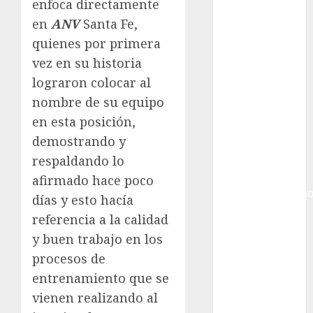
Ciudad de
enfoca directamente
México
en
ANV
Santa Fe,
Golf
quienes por primera
Golf
vez en su historia
Internacional
lograron colocar al
Hockey Sobre
nombre de su equipo
Hielo
en esta posición,
Indy Car
demostrando y
Información
General
respaldando lo
Juegos
afirmado hace poco
Centroamericano
días y esto hacía
y del Caribe
referencia a la calidad
Juegos de
y buen trabajo en los
Invierno
procesos de
Juegos
entrenamiento que se
Olímpicos
vienen realizando al
Juegos