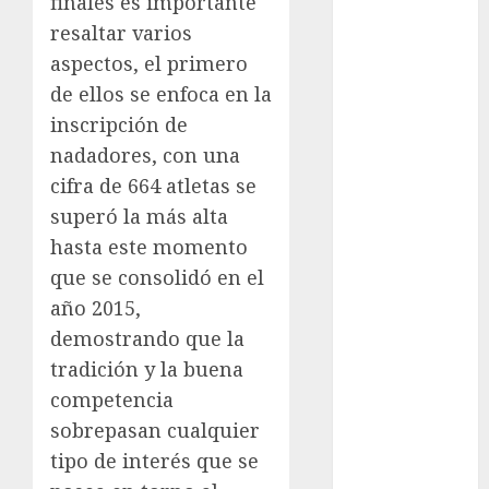
finales es importante
Automovilismo
resaltar varios
Basquetbol
aspectos, el primero
Colegial
de ellos se enfoca en la
Box
inscripción de
Boxing
nadadores, con una
Bundesliga
cifra de 664 atletas se
Charrería
Ciclismo
superó la más alta
Cine
hasta este momento
Columna
que se consolidó en el
Combates
año 2015,
Comida
demostrando que la
CONADE
tradición y la buena
Copa Africana
competencia
de Naciones
sobrepasan cualquier
Copa América
Femenina
tipo de interés que se
Copa Davis