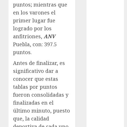
Motociclismo
puntos; mientras que
Mundial 2026
en los varones el
Mundial de
primer lugar fue
Atletismo
logrado por los
Mundial de
anfitriones,
ANV
Clubes
Puebla, con: 397.5
Mundial
Femenil
puntos.
Mundial Sub
Antes de finalizar, es
20
significativo dar a
Nacional
conocer que estas
Natación
tablas por puntos
ONEFA
Pádel
fueron consolidadas y
Pádel Femenil
finalizadas en el
Pole Dance
último minuto, puesto
Premier
que, la calidad
League
deportiva de cada uno