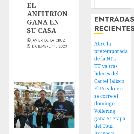
EL
ANFITRION
ENTRADA
GANA EN
RECIENTE
SU CASA
JAVIER DE LA CRUZ
Abre la
DICIEMBRE 11, 2023
pretemporada
de la NFL
EU va tras
líderes del
Cartel Jalisco
El Preakness
se corre el
domingo
Vollering
gana 5ª etapa
del Tour
Bravos y