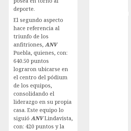
posea en torno al
Copa
deporte.
Intercontinental
El segundo aspecto
FIFA
hace referencia al
Copa Oro
Cultura
triunfo de los
Derbi de
anfitriones,
ANV
Kentucky
Puebla, quienes, con:
Derby de
640.50 puntos
Kentucky
lograron ubicarse en
Entrevista
el centro del pódium
Exclusiva
de los equipos,
Espectáculos
consolidando el
Eurocopa
Femenil
liderazgo en su propia
Federación
casa. Este equipo lo
Mexicana de
siguió
ANV
Lindavista,
Golf
con: 420 puntos y la
FIFA