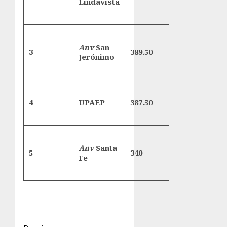
Lindavista
Anv
San
3
389.50
Jerónimo
4
UPAEP
387.50
Anv
Santa
5
340
Fe