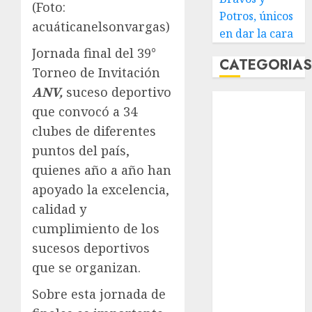
(Foto:
Potros, únicos
acuáticanelsonvargas)
en dar la cara
Jornada final del 39°
CATEGORIA
Torneo de Invitación
ANV,
suceso deportivo
Abierto de
que convocó a 34
Acapulco
clubes de diferentes
Abierto de
puntos del país,
Australia
Abierto de
quienes año a año han
Francia
apoyado la excelencia,
Acuática
calidad y
Nelson Vargas
cumplimiento de los
Ajedrez
sucesos deportivos
Alpinismo
que se organizan.
Amateur
Anuncio
Sobre esta jornada de
Atletismo