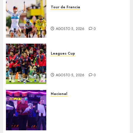
Tour de Francia
Vollering gana 5ª etapa del
Tour
AGOSTO 5, 2026
0
Leagues Cup
Bravos y Potros, únicos en dar
la cara
AGOSTO 5, 2026
0
Nacional
Segunda entrega del Iuris
Dicto 2026 reconoce la
trayectoria de destacados
juristas del Colegio de
Abogados del Valle de México,