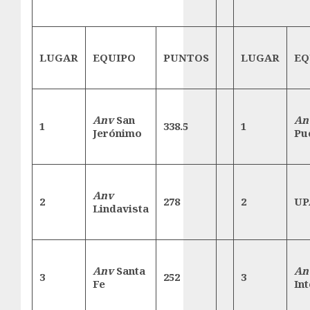
LUGAR
EQUIPO
PUNTOS
LUGAR
EQ
Anv
San
An
1
338.5
1
Jerónimo
Pu
Anv
2
278
2
UP
Lindavista
Anv
Santa
An
3
252
3
Fe
In