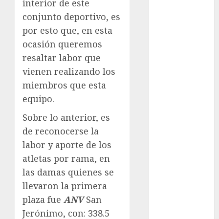
Olímpicos Los
interior de este
Ángeles
conjunto deportivo, es
Juegos
por esto que, en esta
Paralímpicos
ocasión queremos
de Invierno
resaltar labor que
Leagues Cup
vienen realizando los
LFA
miembros que esta
Liga de
equipo.
Naciones
CONCACAF
Sobre lo anterior, es
Liga Europa
de reconocerse la
Liga Premier
labor y aporte de los
Lucha Libre
atletas por rama, en
Maratón
las damas quienes se
Media
Maratón
llevaron la primera
México Racing
plaza fue
ANV
San
Cup
Jerónimo, con: 338.5