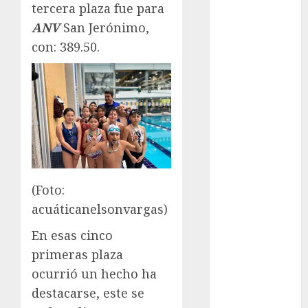
tercera plaza fue para
Fitness
ANV
San Jerónimo,
Flag Football
con: 389.50.
FootGolf
Fórmula Uno
Futbol
Futbol
Americano
Futbol
Americano
Liga Mayor
Futbol
(Foto:
Argentino
acuáticanelsonvargas)
Futbol
En esas cinco
Inglaterra
primeras plaza
Gimnasia
ocurrió un hecho ha
Giro de Italia
Gobierno de la
destacarse, este se