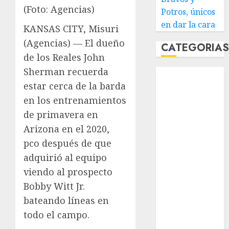
(Foto: Agencias)
Potros, únicos
en dar la cara
KANSAS CITY, Misuri
(Agencias) — El dueño
CATEGORIA
de los Reales John
Sherman recuerda
Abierto de
estar cerca de la barda
Acapulco
Abierto de
en los entrenamientos
Australia
de primavera en
Abierto de
Arizona en el 2020,
Francia
pco después de que
Acuática
adquirió al equipo
Nelson Vargas
viendo al prospecto
Ajedrez
Bobby Witt Jr.
Alpinismo
bateando líneas en
Amateur
Anuncio
todo el campo.
Atletismo