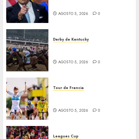
Jalisco
AGOSTO 5, 2026
0
Derby de Kentucky
El Preakness se corre el
domingo
AGOSTO 5, 2026
0
Tour de Francia
Vollering gana 5ª etapa del
Tour
AGOSTO 5, 2026
0
Leagues Cup