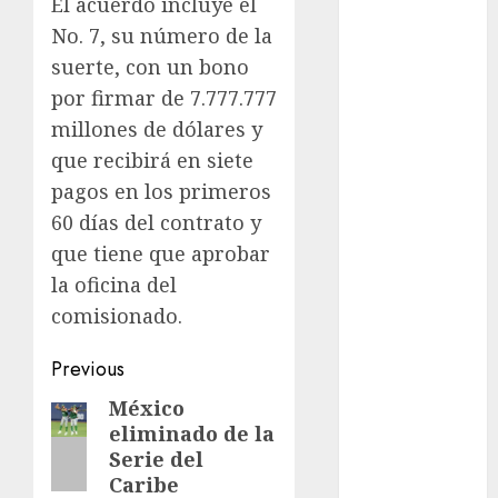
El acuerdo incluye el
Motociclismo
Mundial 2026
No. 7, su número de la
Mundial de
suerte, con un bono
Atletismo
por firmar de 7.777.777
Mundial de
millones de dólares y
Clubes
que recibirá en siete
Mundial
pagos en los primeros
Femenil
60 días del contrato y
Mundial Sub
que tiene que aprobar
20
la oficina del
Nacional
Natación
comisionado.
ONEFA
Post
Previous
Pádel
Pádel Femenil
navigation
México
Previous
Pole Dance
eliminado de la
post:
Premier
Serie del
League
Caribe