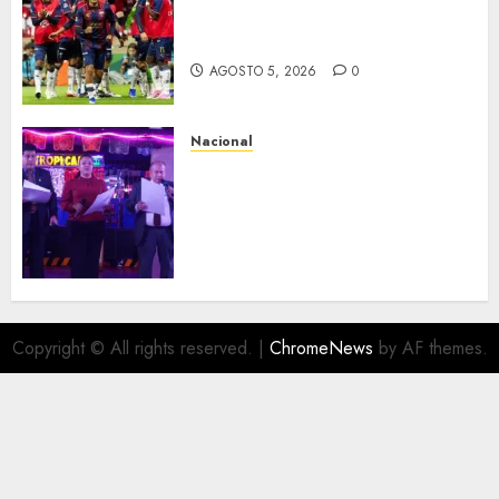
Bravos y Potros, únicos en dar
la cara
AGOSTO 5, 2026
0
Nacional
Segunda entrega del Iuris
Dicto 2026 reconoce la
trayectoria de destacados
juristas del Colegio de
Abogados del Valle de México,
filial Ecatepec
AGOSTO 5, 2026
0
Copyright © All rights reserved.
|
ChromeNews
by AF themes.