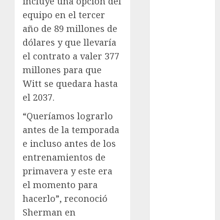
incluye una opción del
Fitness
equipo en el tercer
Flag Football
año de 89 millones de
FootGolf
dólares y que llevaría
Fórmula Uno
el contrato a valer 377
Futbol
millones para que
Futbol
Witt se quedara hasta
Americano
el 2037.
Futbol
Americano
“Queríamos lograrlo
Liga Mayor
antes de la temporada
Futbol
e incluso antes de los
Argentino
entrenamientos de
Futbol
primavera y este era
Inglaterra
Gimnasia
el momento para
Giro de Italia
hacerlo”, reconoció
Gobierno de la
Sherman en