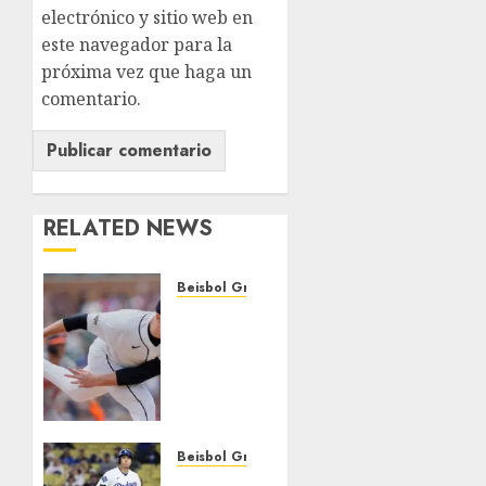
electrónico y sitio web en
este navegador para la
próxima vez que haga un
comentario.
RELATED NEWS
Beisbol Grandes Ligas
Dodgers
se lleva
al
zurdo
Skubal
AGOSTO 2,
Beisbol Grandes Ligas
2026
Dodgers