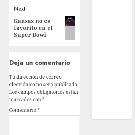
Real Madrid
Next
SALUD
Serie Mundial
Next
Kansas no es
Surf
favorito en el
post:
Taekwondo
Super Bowl
Tecnología
Tenis
Tiro con arco
Deja un comentario
Tour de
Francia
Tu dirección de correo
Trucks México
electrónico no será publicada.
Turismo
Los campos obligatorios están
UEFA
marcados con
*
Uncategorized
Voleibol
Comentario
*
Wimbledon