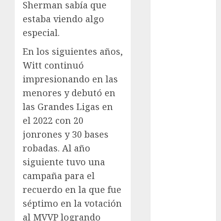
Sherman sabía que
Automovilismo
estaba viendo algo
Basquetbol
especial.
Colegial
Box
En los siguientes años,
Boxing
Witt continuó
Bundesliga
impresionando en las
Charrería
menores y debutó en
Ciclismo
las Grandes Ligas en
Cine
el 2022 con 20
Columna
Combates
jonrones y 30 bases
Comida
robadas. Al año
CONADE
siguiente tuvo una
Copa Africana
campaña para el
de Naciones
recuerdo en la que fue
Copa América
séptimo en la votación
Femenina
al MVVP logrando
Copa Davis