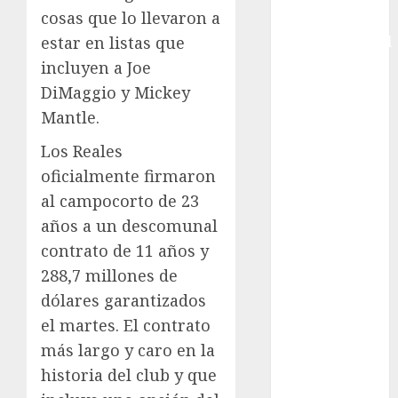
cosas que lo llevaron a
Copa
estar en listas que
Intercontinental
FIFA
incluyen a Joe
Copa Oro
DiMaggio y Mickey
Cultura
Mantle.
Derbi de
Los Reales
Kentucky
oficialmente firmaron
Derby de
Kentucky
al campocorto de 23
Entrevista
años a un descomunal
Exclusiva
contrato de 11 años y
Espectáculos
288,7 millones de
Eurocopa
dólares garantizados
Femenil
el martes. El contrato
Federación
más largo y caro en la
Mexicana de
historia del club y que
Golf
FIFA