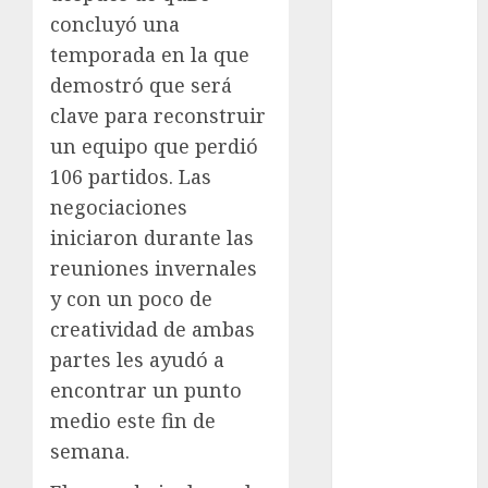
Olímpicos Los
concluyó una
Ángeles
temporada en la que
Juegos
demostró que será
Paralímpicos
de Invierno
clave para reconstruir
Leagues Cup
un equipo que perdió
LFA
106 partidos. Las
Liga de
negociaciones
Naciones
iniciaron durante las
CONCACAF
reuniones invernales
Liga Europa
y con un poco de
Liga Premier
creatividad de ambas
Lucha Libre
Maratón
partes les ayudó a
Media
encontrar un punto
Maratón
medio este fin de
México Racing
semana.
Cup