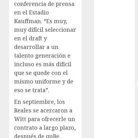
Ciudad de
conferencia de prensa
México
en el Estadio
Golf
Kauffman. “Es muy,
Golf
muy difícil seleccionar
Internacional
en el draft y
Hockey Sobre
desarrollar a un
Hielo
Indy Car
talento generación e
Información
incluso es más difícil
General
que se quede con el
Juegos
mismo uniforme y de
Centroamericano
eso se trata”.
y del Caribe
Juegos de
En septiembre, los
Invierno
Reales se acercaron a
Juegos
Witt para ofrecerle un
Olímpicos
contrato a largo plazo,
Juegos
después de quBe