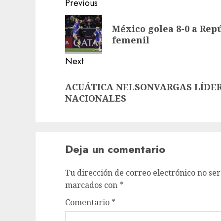
Post
Previous
navigation
Previous
México golea 8-0 a Re
post:
femenil
Next
Next
ACUÁTICA NELSONVARGAS LÍDER
post:
NACIONALES
Deja un comentario
Tu dirección de correo electrónico no ser
marcados con
*
Comentario
*