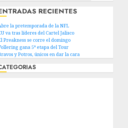
ENTRADAS RECIENTES
Abre la pretemporada de la NFL
U va tras líderes del Cartel Jalisco
El Preakness se corre el domingo
Vollering gana 5ª etapa del Tour
Bravos y Potros, únicos en dar la cara
CATEGORIAS
Abierto de Acapulco
Abierto de Australia
Abierto de Francia
Acuática Nelson Vargas
Ajedrez
Alpinismo
Amateur