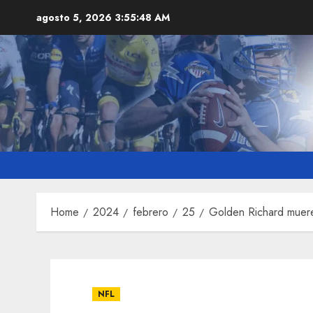
Skip
agosto 5, 2026
3:55:49 AM
to
content
Home
2024
febrero
25
Golden Richard muer
NFL