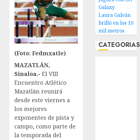
Galaxy
Laura Galván
brilló en los 10
mil metros
CATEGORIA
(Foto: Fedmxatle)
Abierto de
MAZATLÁN,
Acapulco
Sinaloa.-
El VIII
Abierto de
Encuentro Atlético
Australia
Mazatlán reunirá
Abierto de
Francia
desde este viernes a
Acuática
los mejores
Nelson Vargas
exponentes de pista y
Ajedrez
campo, como parte de
Alpinismo
la temporada del
Amateur