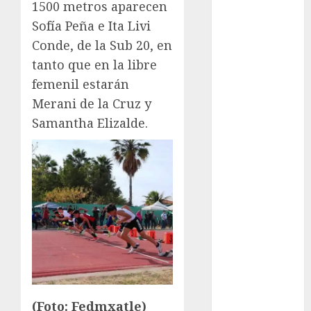
Olímpicos
1500 metros aparecen
Juegos
Sofía Peña e Ita Livi
Olímpicos Los
Conde, de la Sub 20, en
Ángeles
tanto que en la libre
Juegos
femenil estarán
Paralímpicos
Merani de la Cruz y
de Invierno
Samantha Elizalde.
Leagues Cup
LFA
Liga de
Naciones
CONCACAF
Liga Europa
Liga Premier
Lucha Libre
Maratón
Media
Maratón
(Foto: Fedmxatle)