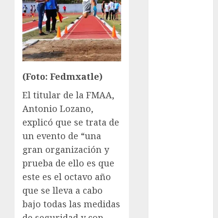
Golf
FIFA
Fitness
Flag Football
FootGolf
Fórmula Uno
(Foto: Fedmxatle)
Futbol
El titular de la FMAA,
Futbol
Antonio Lozano,
Americano
Futbol
explicó que se trata de
Americano
un evento de “una
Liga Mayor
gran organización y
Futbol
prueba de ello es que
Argentino
este es el octavo año
Futbol
que se lleva a cabo
Inglaterra
bajo todas las medidas
Gimnasia
de seguridad y con