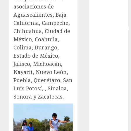
asociaciones de
Femenina
Copa Davis
Aguascalientes, Baja
Copa
California, Campeche,
Intercontinental
Chihuahua, Ciudad de
FIFA
México, Coahuila,
Copa Oro
Colima, Durango,
Cultura
Estado de México,
Derbi de
Jalisco, Michoacán,
Kentucky
Nayarit, Nuevo León,
Derby de
Kentucky
Puebla, Querétaro, San
Entrevista
Luis Potosí, , Sinaloa,
Exclusiva
Sonora y Zacatecas.
Espectáculos
Eurocopa
Femenil
Federación
Mexicana de