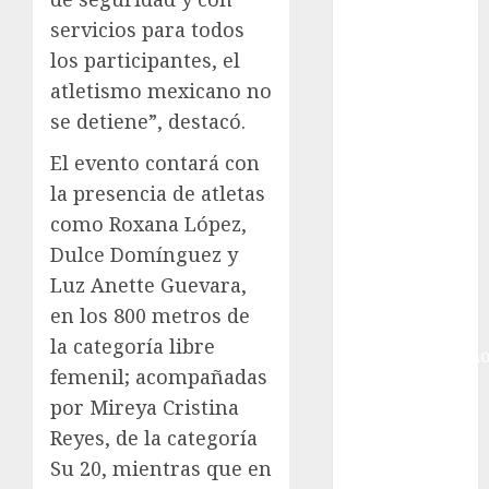
Giro de Italia
servicios para todos
Gobierno de la
Ciudad de
los participantes, el
México
atletismo mexicano no
Golf
se detiene”, destacó.
Golf
El evento contará con
Internacional
la presencia de atletas
Hockey Sobre
Hielo
como Roxana López,
Indy Car
Dulce Domínguez y
Información
Luz Anette Guevara,
General
en los 800 metros de
Juegos
la categoría libre
Centroamericano
femenil; acompañadas
y del Caribe
por Mireya Cristina
Juegos de
Reyes, de la categoría
Invierno
Juegos
Su 20, mientras que en