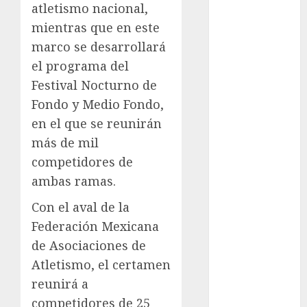
atletismo nacional,
Anuncio
mientras que en este
Atletismo
marco se desarrollará
Automovilismo
Basquetbol
el programa del
Colegial
Festival Nocturno de
Box
Fondo y Medio Fondo,
Boxing
en el que se reunirán
Bundesliga
más de mil
Charrería
competidores de
Ciclismo
ambas ramas.
Cine
Columna
Con el aval de la
Combates
Federación Mexicana
Comida
de Asociaciones de
CONADE
Atletismo, el certamen
Copa Africana
reunirá a
de Naciones
competidores de 25
Copa América