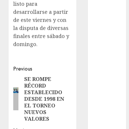
Premier
listo para
League
desarrollarse a partir
Real Madrid
de este viernes y con
SALUD
la disputa de diversas
Serie Mundial
finales entre sábado y
Sub-20
domingo.
Surf
Taekwondo
Tecnología
Tenis
Post
Previous
Tiro con arco
navigation
SE ROMPE
Previous
Tour de
RÉCORD
post:
Francia
ESTABLECIDO
Trucks México
DESDE 1998 EN
Turismo
EL TORNEO
UEFA
NUEVOS
Uncategorized
VALORES
Voleibol