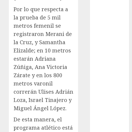
México Racing
Por lo que respecta a
Cup
Motociclismo
la prueba de 5 mil
Mundial 2026
metros femenil se
Mundial de
registraron Merani de
Atletismo
la Cruz, y Samantha
Mundial de
Elizalde; en 10 metros
Clubes
estarán Adriana
Mundial
Zúñiga, Ana Victoria
Femenil
Zárate y en los 800
Mundial Sub
20
metros varonil
Nacional
correrán Ulises Adrián
Natación
Loza, Israel Tinajero y
ONEFA
Miguel Ángel López.
Pádel
De esta manera, el
Pádel Femenil
Pole Dance
programa atlético está