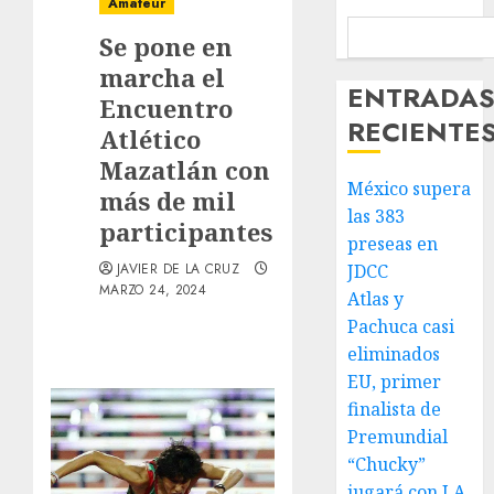
Amateur
Se pone en
marcha el
ENTRADA
Encuentro
RECIENTE
Atlético
Mazatlán con
México supera
más de mil
las 383
participantes
preseas en
JAVIER DE LA CRUZ
JDCC
MARZO 24, 2024
Atlas y
Pachuca casi
eliminados
EU, primer
finalista de
Premundial
“Chucky”
jugará con LA