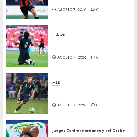
eliminados
AGOSTO 7, 2026
0
Sub-20
EU, primer finalista de
Premundial
AGOSTO 7, 2026
0
MLS
“Chucky” jugará con LA
Galaxy
AGOSTO 7, 2026
0
Juegos Centroamericanos y del Caribe