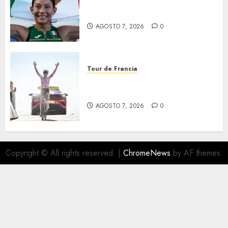
Laura Galván brilló en los 10
mil metros
AGOSTO 7, 2026
0
Tour de Francia
Phinney, nueva líder en el
Tour
AGOSTO 7, 2026
0
Copyright © All rights reserved.
|
ChromeNews
by AF themes.