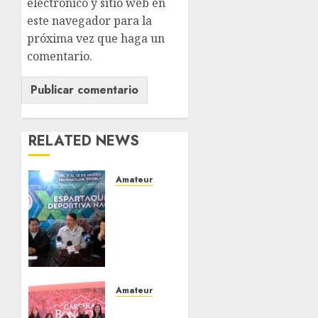
electrónico y sitio web en
este navegador para la
próxima vez que haga un
comentario.
RELATED NEWS
Amateur
Antorcha
Campesina
celebrará
su XXII
Espartaqueada
Deportiva
Nacional
Amateur
2026 en
Presentan