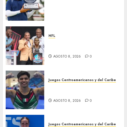
segundo año consecutivo el
México City Open, etapa
inaugural de la temporada
2026-27 de la Gira Profesional
Mexicana (GPM)
NFL
AGOSTO 8, 2026
0
Hay cinco nuevos inmortales
en Cantón
AGOSTO 8, 2026
0
Juegos Centroamericanos y del Caribe
México, campeón
centroamericano
AGOSTO 8, 2026
0
Juegos Centroamericanos y del Caribe