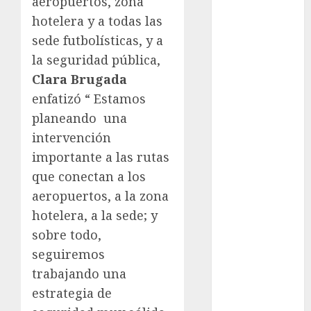
aeropuertos, zona
Atletismo
hotelera y a todas las
Mundial de
sede futbolísticas, y a
Clubes
Mundial
la seguridad pública,
Femenil
Clara Brugada
Mundial Sub
enfatizó “ Estamos
20
planeando una
Nacional
intervención
Natación
importante a las rutas
ONEFA
que conectan a los
Pádel
aeropuertos, a la zona
Pádel Femenil
Pole Dance
hotelera, a la sede; y
Premier
sobre todo,
League
seguiremos
Real Madrid
trabajando una
SALUD
estrategia de
Serie Mundial