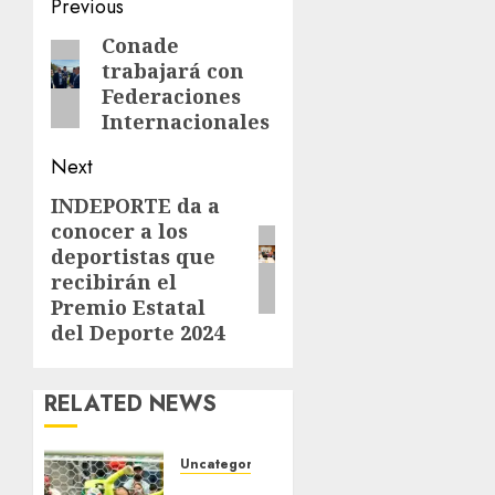
Post
Previous
navigation
Conade
Previous
trabajará con
post:
Federaciones
Internacionales
Next
INDEPORTE da a
Next
conocer a los
post:
deportistas que
recibirán el
Premio Estatal
del Deporte 2024
RELATED NEWS
Uncategorized
Congo