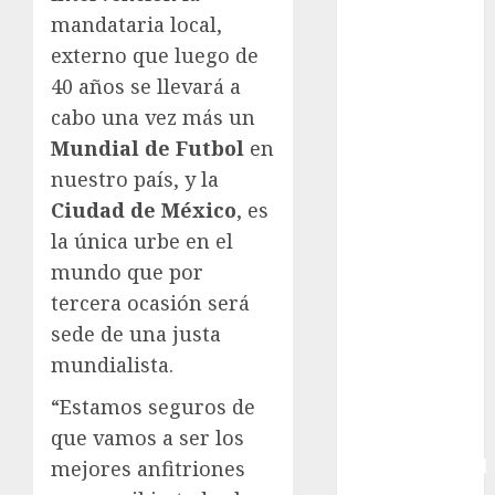
mandataria local,
Box
Boxing
externo que luego de
Bundesliga
40 años se llevará a
Charrería
cabo una vez más un
Ciclismo
Mundial de Futbol
en
Cine
nuestro país, y la
Columna
Ciudad de México
, es
Combates
la única urbe en el
Comida
mundo que por
CONADE
Copa Africana
tercera ocasión será
de Naciones
sede de una justa
Copa América
mundialista.
Femenina
“Estamos seguros de
Copa Davis
que vamos a ser los
Copa
Intercontinental
mejores anfitriones
FIFA