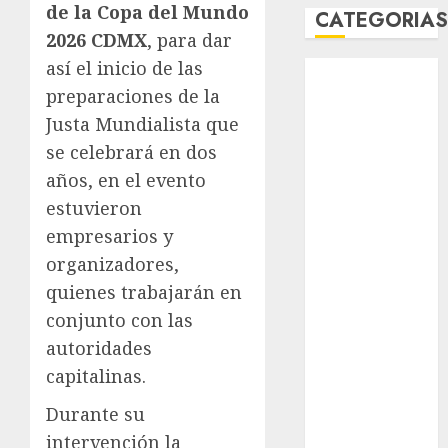
de la Copa del Mundo
CATEGORIA
2026 CDMX
, para dar
así el inicio de las
Abierto de
Acapulco
preparaciones de la
Abierto de
Justa Mundialista que
Australia
se celebrará en dos
Abierto de
años, en el evento
Francia
estuvieron
Acuática
empresarios y
Nelson Vargas
organizadores,
Ajedrez
quienes trabajarán en
Alpinismo
conjunto con las
Amateur
Anuncio
autoridades
Atletismo
capitalinas.
Automovilismo
Durante su
Basquetbol
intervención la
Colegial