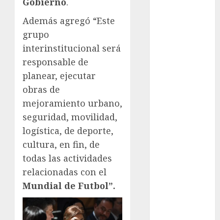
FootGolf
Gobierno
.
Fórmula Uno
Además agregó “Este
Futbol
grupo
Futbol
interinstitucional será
Americano
responsable de
Futbol
Americano
planear, ejecutar
Liga Mayor
obras de
Futbol
mejoramiento urbano,
Argentino
seguridad, movilidad,
Futbol
logística, de deporte,
Inglaterra
cultura, en fin, de
Gimnasia
todas las actividades
Giro de Italia
relacionadas con el
Gobierno de la
Ciudad de
Mundial de Futbol”.
México
Golf