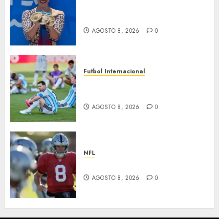
Cierre dorado para nado
sincronizado
AGOSTO 8, 2026
0
Futbol Internacional
Muere Jorge Messi, padre de
Leo
AGOSTO 8, 2026
0
NFL
Suspenden a Cousins y Crosby
AGOSTO 8, 2026
0