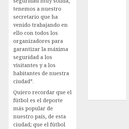
seguridad muy sólida,
Sub-20
tenemos a nuestro
Surf
secretario que ha
Taekwondo
Tecnología
venido trabajando en
Tenis
ello con todos los
Tiro con arco
organizadores para
Tour de
garantizar la máxima
Francia
seguridad a los
Trucks México
visitantes y a los
Turismo
habitantes de nuestra
UEFA
ciudad”.
Uncategorized
Voleibol
Quiero recordar que el
Wimbledon
fútbol es el deporte
más popular de
nuestro país, de esta
ciudad; que el fútbol