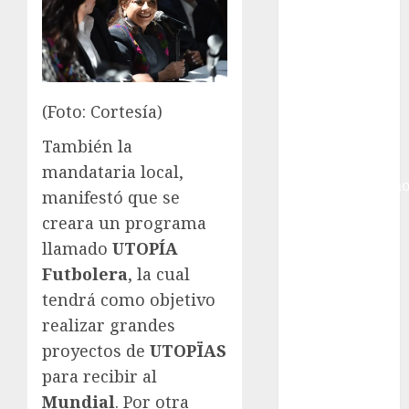
Golf
Internacional
Hockey Sobre
Hielo
Indy Car
(Foto: Cortesía)
Información
General
También la
Juegos
mandataria local,
Centroamericano
manifestó que se
y del Caribe
creara un programa
Juegos de
llamado
UTOPÍA
Invierno
Futbolera
, la cual
Juegos
tendrá como objetivo
Olímpicos
Juegos
realizar grandes
Olímpicos Los
proyectos de
UTOPÏAS
Ángeles
para recibir al
Juegos
Mundial
. Por otra