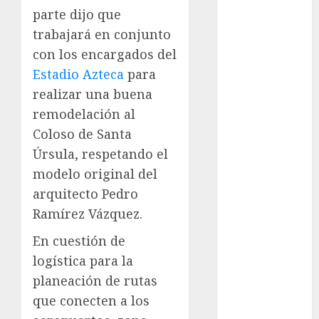
Paralímpicos
parte dijo que
de Invierno
trabajará en conjunto
Leagues Cup
con los encargados del
LFA
Estadio Azteca
para
Liga de
Naciones
realizar una buena
CONCACAF
remodelación al
Liga Europa
Coloso de Santa
Liga Premier
Úrsula, respetando el
Lucha Libre
modelo original del
Maratón
arquitecto Pedro
Media
Ramírez Vázquez.
Maratón
México Racing
En cuestión de
Cup
logística para la
Motociclismo
planeación de rutas
Mundial 2026
que conecten a los
Mundial de