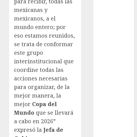
para recibir, todas las
Copa Oro
mexicanas y
Cultura
mexicanos, a el
Derbi de
mundo entero; por
Kentucky
eso estamos reunidos,
Derby de
se trata de conformar
Kentucky
este grupo
Entrevista
Exclusiva
interinstitucional que
Espectáculos
coordine todas las
Eurocopa
acciones necesarias
Femenil
para organizar, de la
Federación
mejor manera, la
Mexicana de
mejor
Copa del
Golf
Mundo
que se llevará
FIFA
a cabo en 2026”
Fitness
expresó la
Jefa de
Flag Football