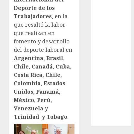
League
Deporte de los
Real Madrid
Trabajadores
, en la
SALUD
que resaltó la labor
Serie Mundial
Surf
que realizan en
Taekwondo
fomento y desarrollo
Tecnología
del deporte laboral en
Tenis
Argentina
,
Brasil
,
Tiro con arco
Chile
,
Canadá
,
Cuba
,
Tour de
Costa Rica
,
Chile
,
Francia
Colombia
,
Estados
Trucks México
Unidos
,
Panamá
,
Turismo
UEFA
México
,
Perú
,
Uncategorized
Venezuela
y
Voleibol
Trinidad y Tobago
.
Wimbledon