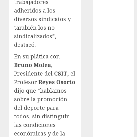
Juegos
trabajadores
Olímpicos Los
adheridos a los
Ángeles
diversos sindicatos y
Juegos
también los no
Paralímpicos
sindicalizados”,
de Invierno
destacó.
Leagues Cup
LFA
En su plática con
Liga de
Bruno Molea
,
Naciones
Presidente del
CSIT
, el
CONCACAF
Profesor
Reyes Osorio
Liga Europa
dijo que “hablamos
Liga Premier
sobre la promoción
Lucha Libre
del deporte para
Maratón
Media
todos, sin distinguir
Maratón
las condiciones
México Racing
económicas y de la