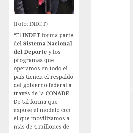
Gobierno de la
Ciudad de
México
Golf
(Foto: INDET)
Golf
“El
INDET
forma parte
Internacional
del
Sistema Nacional
Hockey Sobre
del Deporte
y los
Hielo
programas que
Indy Car
Información
operamos en todo el
General
país tienen el respaldo
Juegos
del gobierno federal a
Centroamericano
través de la
CONADE
.
y del Caribe
De tal forma que
Juegos de
expuse el modelo con
Invierno
el que movilizamos a
Juegos
más de 4 millones de
Olímpicos