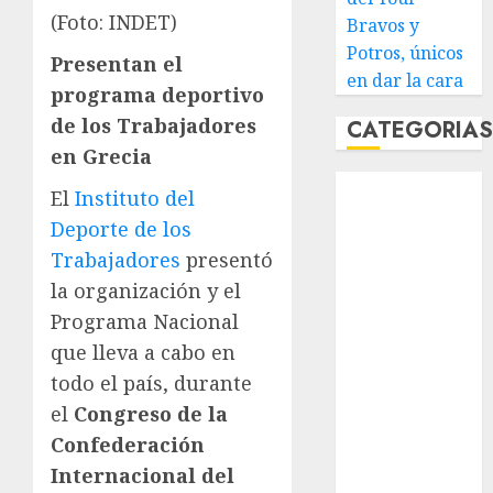
(Foto: INDET)
Bravos y
Potros, únicos
Presentan el
en dar la cara
programa deportivo
de los Trabajadores
CATEGORIA
en Grecia
Abierto de
El
Instituto del
Acapulco
Deporte de los
Abierto de
Trabajadores
presentó
Australia
la organización y el
Abierto de
Programa Nacional
Francia
Acuática
que lleva a cabo en
Nelson Vargas
todo el país, durante
Ajedrez
el
Congreso de la
Alpinismo
Confederación
Amateur
Internacional del
Anuncio