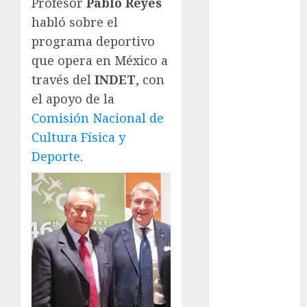
Profesor
Pablo Reyes
FIFA
habló sobre el
Fitness
programa deportivo
Flag Football
que opera en México a
FootGolf
través del
INDET
, con
Fórmula Uno
el apoyo de la
Futbol
Comisión Nacional de
Futbol
Cultura Física y
Americano
Futbol
Deporte
.
Americano
Liga Mayor
Futbol
Argentino
Futbol
Inglaterra
Gimnasia
Giro de Italia