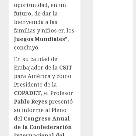
Cup
oportunidad, en un
Motociclismo
futuro, de dar la
Mundial 2026
bienvenida a las
Mundial de
familias y niños en los
Atletismo
Juegos Mundiales
”,
Mundial de
concluyó.
Clubes
Mundial
En su calidad de
Femenil
Embajador de la
CSIT
Mundial Sub
para América y como
20
Presidente de la
Nacional
COPADET
, el Profesor
Natación
ONEFA
Pablo Reyes
presentó
Pádel
su informe al Pleno
Pádel Femenil
del
Congreso Anual
Pole Dance
de la Confederación
Premier
Internacional del