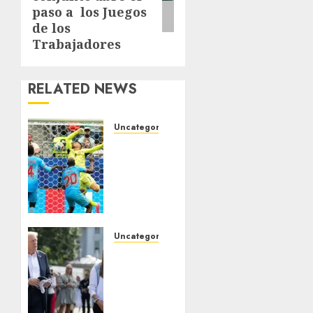
paso a los Juegos
de los
Trabajadores
RELATED NEWS
Uncategorized
Congo
rescata
empate
ante
Portugal
JUNIO 17,
Uncategorized
2026
Kai,
0
nieta
de
Trump