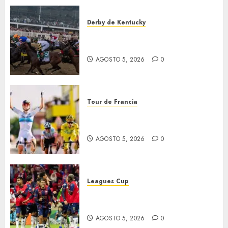
Derby de Kentucky
El Preakness se corre el
domingo
AGOSTO 5, 2026
0
Tour de Francia
Vollering gana 5ª etapa del
Tour
AGOSTO 5, 2026
0
Leagues Cup
Bravos y Potros, únicos en dar
la cara
AGOSTO 5, 2026
0