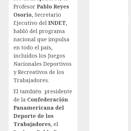
Profesor
Pablo Reyes
Copa Davis
Copa
Osorio
, Secretario
Intercontinental
Ejecutivo del
INDET
,
FIFA
habló del programa
Copa Oro
nacional que impulsa
Cultura
en todo el país,
Derbi de
incluidos los Juegos
Kentucky
Nacionales Deportivos
Derby de
y Recreativos de los
Kentucky
Entrevista
Trabajadores.
Exclusiva
El también presidente
Espectáculos
de la
Confederación
Eurocopa
Panamericana del
Femenil
Deporte de los
Federación
Mexicana de
Trabajadores
, el
Golf