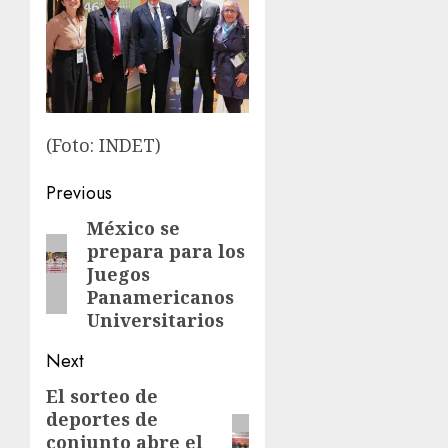
(Foto: INDET)
Post
Previous
navigation
México se
Previous
prepara para los
post:
Juegos
Panamericanos
Universitarios
Next
El sorteo de
Next
deportes de
post:
conjunto abre el