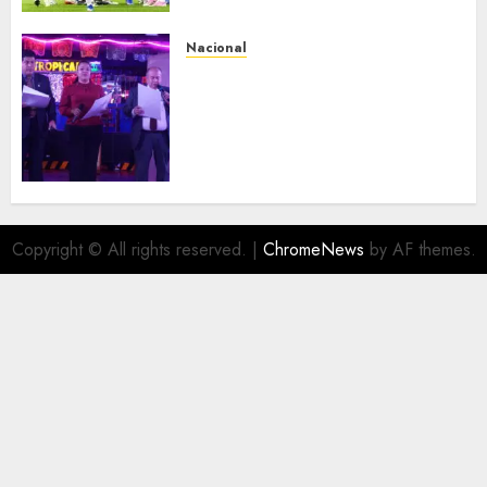
Nacional
Segunda entrega del Iuris
Dicto 2026 reconoce la
trayectoria de destacados
juristas del Colegio de
Abogados del Valle de México,
filial Ecatepec
AGOSTO 5, 2026
0
Copyright © All rights reserved.
|
ChromeNews
by AF themes.