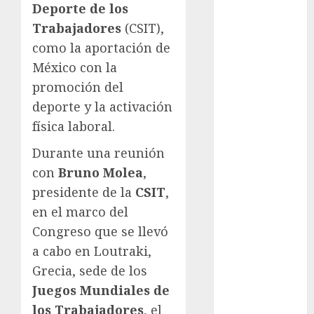
Deporte de los
Atletismo
Trabajadores
(CSIT),
Automovilismo
como la aportación de
Basquetbol
México con la
Colegial
Box
promoción del
Boxing
deporte y la activación
Bundesliga
física laboral.
Charrería
Durante una reunión
Ciclismo
con
Bruno Molea
,
Cine
Columna
presidente de la
CSIT
,
Combates
en el marco del
Comida
Congreso que se llevó
CONADE
a cabo en Loutraki,
Copa Africana
Grecia, sede de los
de Naciones
Juegos Mundiales de
Copa América
los Trabajadores
, el
Femenina