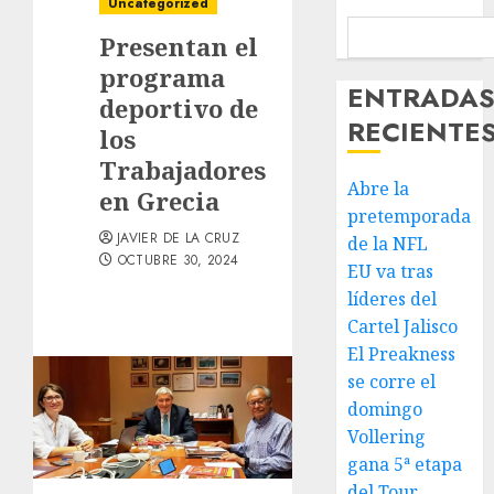
Uncategorized
Presentan el
programa
ENTRADA
deportivo de
RECIENTE
los
Trabajadores
Abre la
en Grecia
pretemporada
JAVIER DE LA CRUZ
de la NFL
OCTUBRE 30, 2024
EU va tras
líderes del
Cartel Jalisco
El Preakness
se corre el
domingo
Vollering
gana 5ª etapa
del Tour