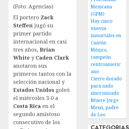
(Foto: Agencias)
Mexicana
(GPM)
El portero
Zack
Hay cinco
Steffen
jugó su
nuevos
primer partido
inmortales en
internacional en casi
Cantón
tres años,
Brian
México,
campeón
White
y
Caden Clark
centroameric
anotaron sus
ano
primeros tantos con la
Cierre dorado
selección nacional y
para nado
Estados Unidos
goleó
sincronizado
el miércoles 3-0 a
Muere Jorge
Costa Rica
en el
Messi, padre
segundo amistoso
de Leo
consecutivo de los
CATEGORIA