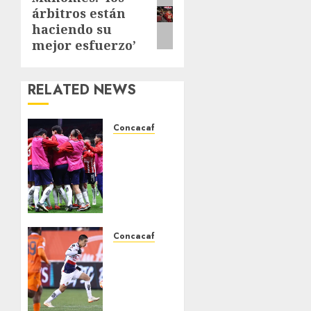
árbitros están
post:
haciendo su
mejor esfuerzo’
RELATED NEWS
Concacaf
Las
Chivas
ya
están
en los
octavos
de final
Concacaf
de la
Chivas
CONCAFAC
vence
3-1 al
FEBRERO
Forge
15, 2024