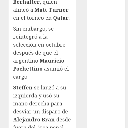
Berhalter
, quien
Cultura
alineó a
Matt Turner
Derbi de
en el torneo en
Qatar
.
Kentucky
Sin embargo, se
Derby de
Kentucky
reintegró a la
Entrevista
selección en octubre
Exclusiva
después de que el
Espectáculos
argentino
Mauricio
Eurocopa
Pochettino
asumió el
Femenil
cargo.
Federación
Mexicana de
Steffen
se lanzó a su
Golf
izquierda y usó su
FIFA
mano derecha para
Fitness
desviar un disparo de
Flag Football
Alejandro Bran
desde
FootGolf
fuera del área penal