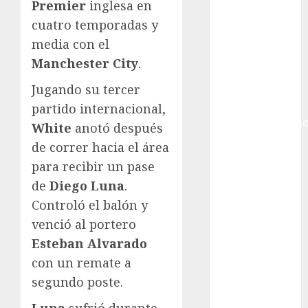
Internacional
Premier
inglesa en
Hockey Sobre
cuatro temporadas y
Hielo
media con el
Indy Car
Manchester City
.
Información
General
Jugando su tercer
Juegos
partido internacional,
Centroamericano
White
anotó después
y del Caribe
de correr hacia el área
Juegos de
para recibir un pase
Invierno
de
Diego Luna
.
Juegos
Controló el balón y
Olímpicos
venció al portero
Juegos
Esteban Alvarado
Olímpicos Los
Ángeles
con un remate a
Juegos
segundo poste.
Paralímpicos
Luna
sufrió durante