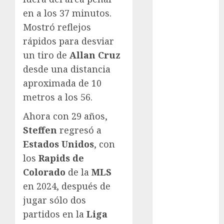
Fórmula Uno
en a los 37 minutos.
Futbol
Futbol
Mostró reflejos
Americano
rápidos para desviar
Futbol
un tiro de
Allan Cruz
Americano
desde una distancia
Liga Mayor
aproximada de 10
Futbol
metros a los 56.
Argentino
Futbol
Ahora con 29 años,
Inglaterra
Steffen
regresó a
Gimnasia
Estados Unidos
, con
Giro de Italia
los
Rapids de
Gobierno de la
Colorado
de la
MLS
Ciudad de
en 2024, después de
México
jugar sólo dos
Golf
Golf
partidos en la
Liga