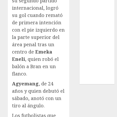
su segundo partido
Surf
internacional, logró
Taekwondo
su gol cuando remató
Tecnología
Tenis
de primera intención
Tiro con arco
con el pie izquierdo en
Tour de
la parte superior del
Francia
área penal tras un
Trucks México
centro de
Emeka
Turismo
Eneli
, quien robó el
UEFA
balón a Bran en un
Uncategorized
flanco.
Voleibol
Wimbledon
Agyemang
, de 24
años y quien debutó el
sábado, anotó con un
tiro al ángulo.
Los futbolistas que