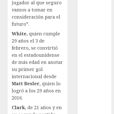
Mundial de
jugador al que seguro
Clubes
vamos a tomar en
Mundial
consideración para el
Femenil
futuro”.
Mundial Sub
White,
quien cumple
20
Nacional
29 años el 3 de
Natación
febrero, se convirtió
ONEFA
en el estadounidense
Pádel
de más edad en anotar
Pádel Femenil
su primer gol
Pole Dance
internacional desde
Premier
Matt Besler
, quien lo
League
logró a los 29 años en
Real Madrid
SALUD
2016.
Serie Mundial
Clark,
de 21 años y en
Sub-20