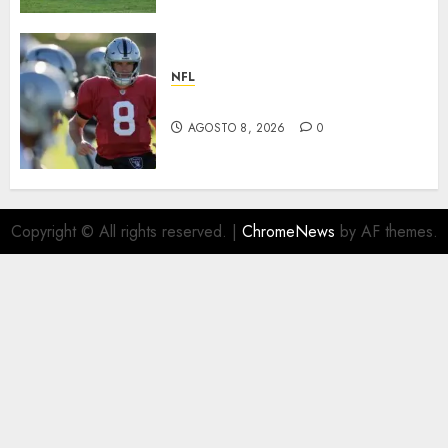
NFL
Suspenden a Cousins y Crosby
AGOSTO 8, 2026
0
Copyright © All rights reserved.
|
ChromeNews
by AF themes.