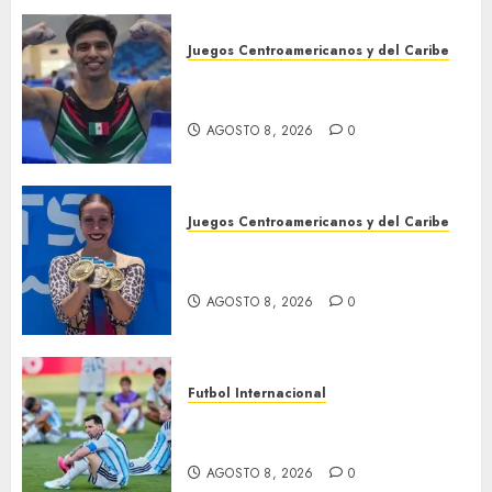
Juegos Centroamericanos y del Caribe
México, campeón
centroamericano
AGOSTO 8, 2026
0
Juegos Centroamericanos y del Caribe
Cierre dorado para nado
sincronizado
AGOSTO 8, 2026
0
Futbol Internacional
Muere Jorge Messi, padre de
Leo
AGOSTO 8, 2026
0