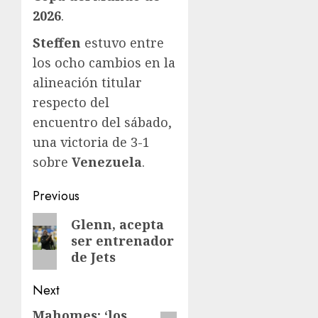
2026
.
Steffen
estuvo entre
los ocho cambios en la
alineación titular
respecto del
encuentro del sábado,
una victoria de 3-1
sobre
Venezuela
.
Post
Previous
navigation
Previous
Glenn, acepta
ser entrenador
post:
de Jets
Next
Mahomes: ‘los
Next