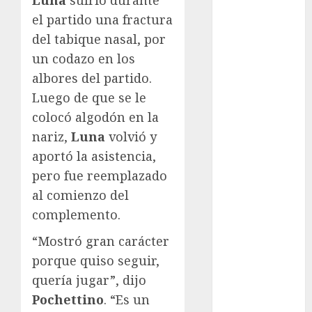
de Invierno
el partido una fractura
Leagues Cup
del tabique nasal, por
LFA
Liga de
un codazo en los
Naciones
albores del partido.
CONCACAF
Luego de que se le
Liga Europa
colocó algodón en la
Liga Premier
nariz,
Luna
volvió y
Lucha Libre
aportó la asistencia,
Maratón
pero fue reemplazado
Media
al comienzo del
Maratón
México Racing
complemento.
Cup
“Mostró gran carácter
Motociclismo
porque quiso seguir,
Mundial 2026
quería jugar”, dijo
Mundial de
Pochettino
. “Es un
Atletismo