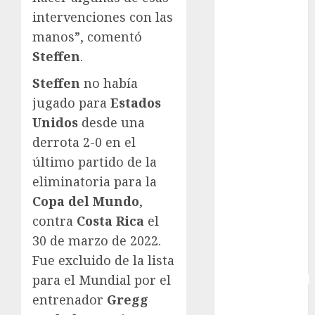
Boxing
intervenciones con las
Bundesliga
manos”, comentó
Charrería
Steffen
.
Ciclismo
Steffen
no había
Cine
jugado para
Estados
Columna
Combates
Unidos
desde una
Comida
derrota 2-0 en el
CONADE
último partido de la
Copa Africana
eliminatoria para la
de Naciones
Copa del Mundo
,
Copa América
contra
Costa Rica
el
Femenina
30 de marzo de 2022.
Copa Davis
Fue excluido de la lista
Copa
para el Mundial por el
Intercontinental
FIFA
entrenador
Gregg
Copa Oro