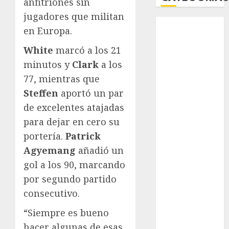
anfitriones sin
jugadores que militan
Abierto de
en Europa.
Acapulco
Abierto de
White
marcó a los 21
Australia
minutos y
Clark
a los
Abierto de
77, mientras que
Francia
Steffen
aportó un par
Acuática
de excelentes atajadas
Nelson Vargas
para dejar en cero su
Ajedrez
portería.
Patrick
Alpinismo
Agyemang
añadió un
Amateur
Anuncio
gol a los 90, marcando
Atletismo
por segundo partido
Automovilismo
consecutivo.
Basquetbol
“Siempre es bueno
Colegial
hacer algunas de esas
Box