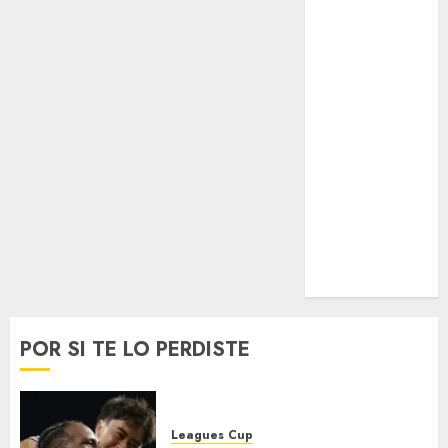
Taekwondo
Tecnología
Tenis
Tiro con arco
Tour de
Francia
Trucks México
Turismo
UEFA
Uncategorized
Voleibol
Wimbledon
POR SI TE LO PERDISTE
Leagues Cup