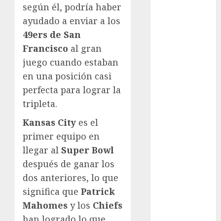
según él, podría haber
Atletismo
ayudado a enviar a los
Automovilismo
49ers de San
Basquetbol
Colegial
Francisco
al gran
Box
juego cuando estaban
Boxing
en una posición casi
Bundesliga
perfecta para lograr la
Charrería
tripleta.
Ciclismo
Cine
Kansas City
es el
Columna
primer equipo en
Combates
llegar al
Super Bowl
Comida
después de ganar los
CONADE
dos anteriores, lo que
Copa Africana
significa que
Patrick
de Naciones
Mahomes
y los
Chiefs
Copa América
han logrado lo que
Femenina