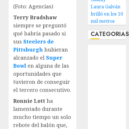
(Foto: Agencias)
Laura Galván
brilló en los 10
Terry Bradshaw
mil metros
siempre se preguntó
qué habría pasado si
CATEGORIA
sus
Steelers de
Abierto de
Pittsburgh
hubieran
Acapulco
alcanzado el
Super
Abierto de
Bowl
en alguna de las
Australia
oportunidades que
Abierto de
tuvieron de conseguir
Francia
el tercero consecutivo.
Acuática
Nelson Vargas
Ronnie Lott
ha
Ajedrez
lamentado durante
Alpinismo
mucho tiempo un solo
Amateur
rebote del balón que,
Anuncio