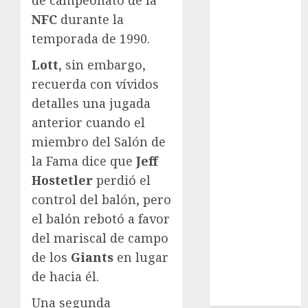
League
NFC
durante la
Real Madrid
temporada de 1990.
SALUD
Serie Mundial
Lott
, sin embargo,
Sub-20
recuerda con vívidos
Surf
detalles una jugada
Taekwondo
anterior cuando el
Tecnología
miembro del Salón de
Tenis
Tiro con arco
la Fama dice que
Jeff
Tour de
Hostetler
perdió el
Francia
control del balón, pero
Trucks México
el balón rebotó a favor
Turismo
del mariscal de campo
UEFA
de los
Giants
en lugar
Uncategorized
de hacia él.
Voleibol
Wimbledon
Una segunda