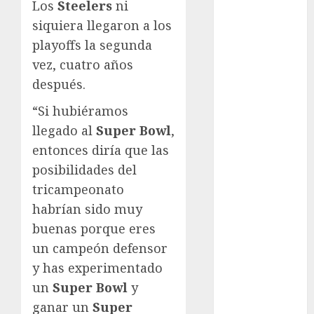
Juegos
Los
Steelers
ni
Olímpicos Los
siquiera llegaron a los
Ángeles
playoffs la segunda
Juegos
vez, cuatro años
Paralímpicos
después.
de Invierno
Leagues Cup
“Si hubiéramos
LFA
llegado al
Super Bowl
,
Liga de
entonces diría que las
Naciones
posibilidades del
CONCACAF
tricampeonato
Liga Europa
habrían sido muy
Liga Premier
buenas porque eres
Lucha Libre
un campeón defensor
Maratón
Media
y has experimentado
Maratón
un
Super Bowl
y
México Racing
ganar un
Super