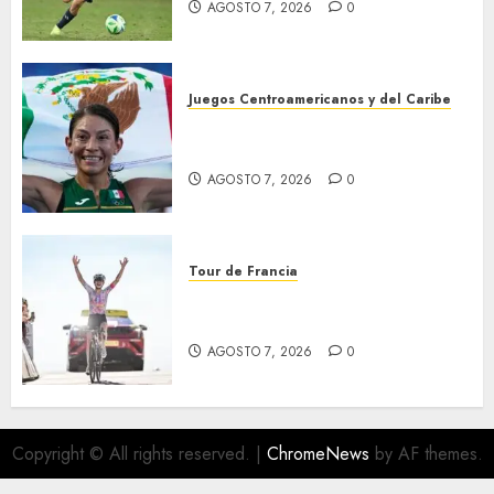
AGOSTO 7, 2026
0
Juegos Centroamericanos y del Caribe
Laura Galván brilló en los 10
mil metros
AGOSTO 7, 2026
0
Tour de Francia
Phinney, nueva líder en el
Tour
AGOSTO 7, 2026
0
Copyright © All rights reserved.
|
ChromeNews
by AF themes.