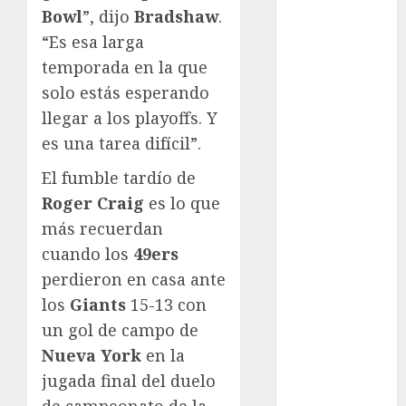
Cup
Bowl
”, dijo
Bradshaw
.
Motociclismo
“Es esa larga
Mundial 2026
temporada en la que
Mundial de
solo estás esperando
Atletismo
llegar a los playoffs. Y
Mundial de
Clubes
es una tarea difícil”.
Mundial
El fumble tardío de
Femenil
Roger Craig
es lo que
Mundial Sub
más recuerdan
20
cuando los
49ers
Nacional
Natación
perdieron en casa ante
ONEFA
los
Giants
15-13 con
Pádel
un gol de campo de
Pádel Femenil
Nueva York
en la
Pole Dance
jugada final del duelo
Premier
de campeonato de la