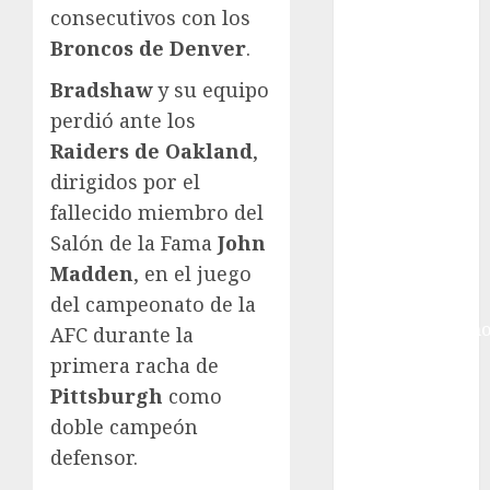
Gobierno de la
consecutivos con los
Ciudad de
Broncos de Denver
.
México
Golf
Bradshaw
y su equipo
Golf
perdió ante los
Internacional
Raiders de Oakland
,
Hockey Sobre
dirigidos por el
Hielo
fallecido miembro del
Indy Car
Salón de la Fama
John
Información
Madden
, en el juego
General
Juegos
del campeonato de la
Centroamericano
AFC durante la
y del Caribe
primera racha de
Juegos de
Pittsburgh
como
Invierno
doble campeón
Juegos
defensor.
Olímpicos