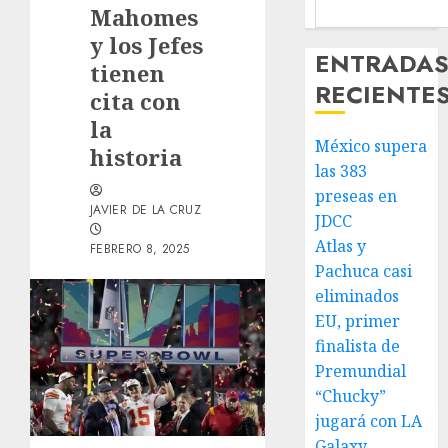
Mahomes
y los Jefes
ENTRADA
tienen
RECIENTE
cita con
la
México supera
historia
las 383
preseas en
JAVIER DE LA CRUZ
JDCC
Atlas y
FEBRERO 8, 2025
Pachuca casi
eliminados
EU, primer
finalista de
Premundial
“Chucky”
jugará con LA
Galaxy