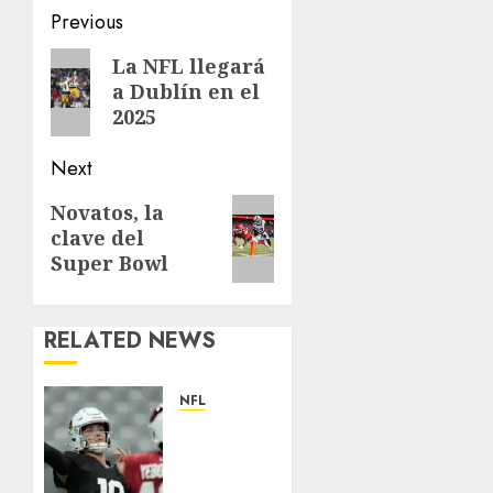
Post
Previous
navigation
Previous
La NFL llegará
a Dublín en el
post:
2025
Next
Next
Novatos, la
clave del
post:
Super Bowl
RELATED NEWS
NFL
Abre la
pretemporada
de la