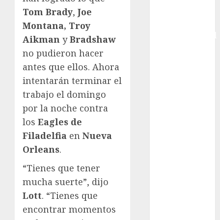
Copa Davis
Tom Brady
,
Joe
Copa
Montana, Troy
Intercontinental
Aikman
y
Bradshaw
FIFA
no pudieron hacer
Copa Oro
antes que ellos. Ahora
Cultura
intentarán terminar el
Derbi de
trabajo el domingo
Kentucky
por la noche contra
Derby de
los
Eagles de
Kentucky
Entrevista
Filadelfia
en
Nueva
Exclusiva
Orleans
.
Espectáculos
“Tienes que tener
Eurocopa
mucha suerte”, dijo
Femenil
Lott
. “Tienes que
Federación
Mexicana de
encontrar momentos
Golf