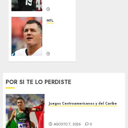
NFL
AGOSTO 5,
2026
NFL
0
Adam
Vinatieri,
es
inmortal
AGOSTO 2,
2026
0
POR SI TE LO PERDISTE
Juegos Centroamericanos y del Caribe
México supera las 383 preseas
en JDCC
AGOSTO 7, 2026
0