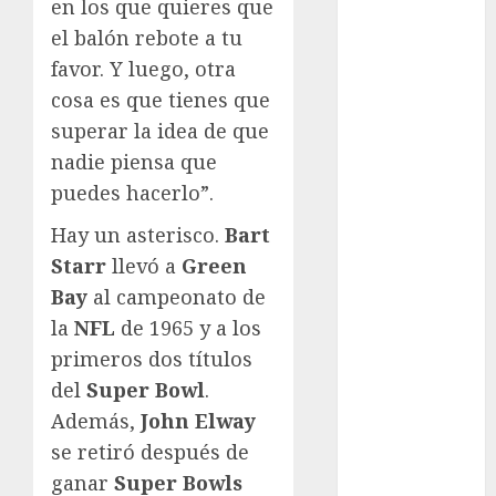
en los que quieres que
FIFA
el balón rebote a tu
Fitness
favor. Y luego, otra
Flag Football
cosa es que tienes que
FootGolf
superar la idea de que
Fórmula Uno
nadie piensa que
Futbol
puedes hacerlo”.
Futbol
Americano
Hay un asterisco.
Bart
Futbol
Starr
llevó a
Green
Americano
Bay
al campeonato de
Liga Mayor
la
NFL
de 1965 y a los
Futbol
primeros dos títulos
Argentino
Futbol
del
Super Bowl
.
Inglaterra
Además,
John Elway
Gimnasia
se retiró después de
Giro de Italia
ganar
Super Bowls