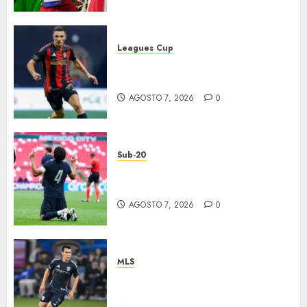
Leagues Cup
Atlas y Pachuca casi
eliminados
AGOSTO 7, 2026
0
Sub-20
EU, primer finalista de
Premundial
AGOSTO 7, 2026
0
MLS
“Chucky” jugará con LA
Galaxy