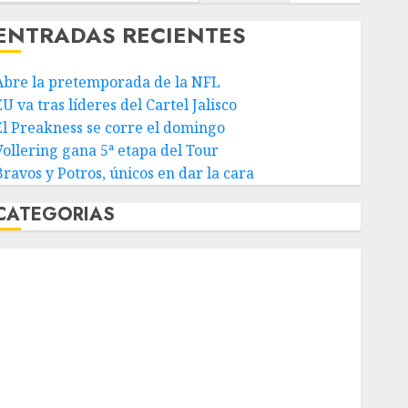
ENTRADAS RECIENTES
Abre la pretemporada de la NFL
U va tras líderes del Cartel Jalisco
El Preakness se corre el domingo
Vollering gana 5ª etapa del Tour
Bravos y Potros, únicos en dar la cara
CATEGORIAS
Abierto de Acapulco
Abierto de Australia
Abierto de Francia
Acuática Nelson Vargas
Ajedrez
Alpinismo
Amateur