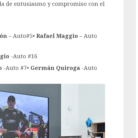
da de entusiasmo y compromiso con el
rón
– Auto#5•
Rafael Maggio
– Auto
ggio
-Auto #16
zo
-Auto #7•
Germán Quiroga
-Auto