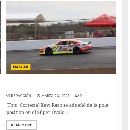
NASCAR
XAVI RAZO BRILLANDO EN CHIAPAS, TIENE
LA POLE Y VA POR LA VICTORIA
REDACCIÓN
MARZO 23, 2025
0
(Foto: Cortesía) Xavi Razo se adueñó de la pole
position en el Súper Óvalo...
READ MORE