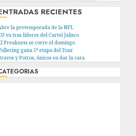
ENTRADAS RECIENTES
Abre la pretemporada de la NFL
U va tras líderes del Cartel Jalisco
El Preakness se corre el domingo
Vollering gana 5ª etapa del Tour
Bravos y Potros, únicos en dar la cara
CATEGORIAS
Abierto de Acapulco
Abierto de Australia
Abierto de Francia
Acuática Nelson Vargas
Ajedrez
Alpinismo
Amateur