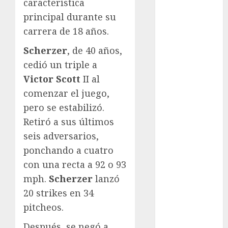
característica
Automovilismo
principal durante su
Basquetbol
carrera de 18 años.
Colegial
Box
Scherzer
, de 40 años,
Boxing
cedió un triple a
Bundesliga
Victor Scott
II al
Charrería
comenzar el juego,
Ciclismo
pero se estabilizó.
Cine
Retiró a sus últimos
Columna
seis adversarios,
Combates
ponchando a cuatro
Comida
CONADE
con una recta a 92 o 93
Copa Africana
mph.
Scherzer
lanzó
de Naciones
20 strikes en 34
Copa América
pitcheos.
Femenina
Después, se negó a
Copa Davis