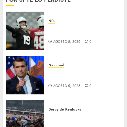
NFL
Abre la pretemporada de la
NFL
AGOSTO 5, 2026
0
Nacional
EU va tras líderes del Cartel
Jalisco
AGOSTO 5, 2026
0
Derby de Kentucky
El Preakness se corre el
domingo