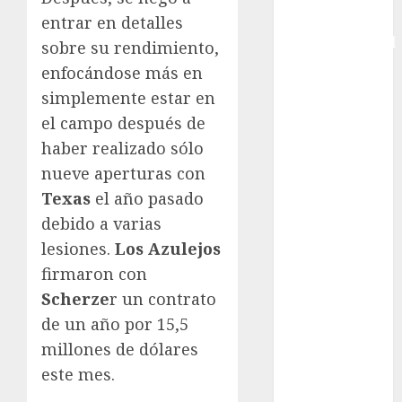
Copa
entrar en detalles
Intercontinental
sobre su rendimiento,
FIFA
enfocándose más en
Copa Oro
simplemente estar en
Cultura
el campo después de
Derbi de
haber realizado sólo
Kentucky
nueve aperturas con
Derby de
Texas
el año pasado
Kentucky
Entrevista
debido a varias
Exclusiva
lesiones.
Los Azulejos
Espectáculos
firmaron con
Eurocopa
Scherze
r un contrato
Femenil
de un año por 15,5
Federación
millones de dólares
Mexicana de
este mes.
Golf
FIFA