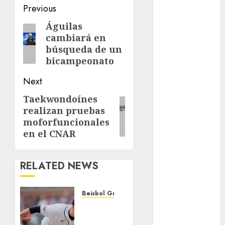
Post
Previous
Fitness
navigation
Flag Football
Águilas
Previous
cambiará en
FootGolf
post:
búsqueda de un
Fórmula Uno
bicampeonato
Futbol
Futbol
Next
Americano
Taekwondoínes
Next
Futbol
realizan pruebas
Americano
post:
moforfuncionales
Liga Mayor
en el CNAR
Futbol
Argentino
Futbol
RELATED NEWS
Inglaterra
Gimnasia
Beisbol Grandes Ligas
Giro de Italia
Dodgers
Gobierno de la
se lleva