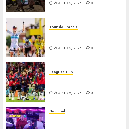
AGOSTO 5, 2026
0
Tour de Francia
Vollering gana 5ª etapa del
Tour
AGOSTO 5, 2026
0
Leagues Cup
Bravos y Potros, únicos en dar
la cara
AGOSTO 5, 2026
0
Nacional
Segunda entrega del Iuris
Dicto 2026 reconoce la