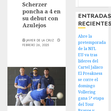
Scherzer
poncha a 4 en
ENTRADA
su debut con
RECIENTE
Azulejos
Abre la
JAVIER DE LA CRUZ
pretemporada
FEBRERO 26, 2025
de la NFL
EU va tras
líderes del
Cartel Jalisco
El Preakness
se corre el
domingo
Vollering
gana 5ª etapa
del Tour
Bravos y