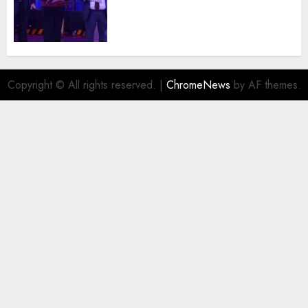
trayectoria de destacados
juristas del Colegio de
Abogados del Valle de México,
filial Ecatepec
AGOSTO 5, 2026
0
Copyright © All rights reserved.
|
ChromeNews
by AF themes.