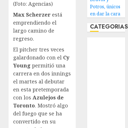
(Foto: Agencias)
Potros, únicos
en dar la cara
Max Scherzer
está
emprendiendo el
CATEGORIA
largo camino de
regreso.
Abierto de
Acapulco
El pitcher tres veces
Abierto de
galardonado con el
Cy
Australia
Young
permitió una
Abierto de
carrera en dos innings
Francia
el martes al debutar
Acuática
en esta pretemporada
Nelson Vargas
con los
Azulejos de
Ajedrez
Toronto
. Mostró algo
Alpinismo
Amateur
del fuego que se ha
Anuncio
convertido en su
Atletismo