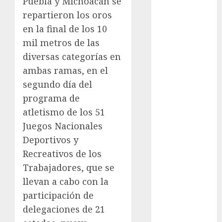
Puebla y Michoacán se
Atletismo
repartieron los oros
Automovilismo
en la final de los 10
Basquetbol
mil metros de las
Colegial
diversas categorías en
Box
ambas ramas, en el
Boxing
segundo día del
Bundesliga
Charrería
programa de
Ciclismo
atletismo de los 51
Cine
Juegos Nacionales
Columna
Deportivos y
Combates
Recreativos de los
Comida
Trabajadores, que se
CONADE
llevan a cabo con la
Copa Africana
participación de
de Naciones
Copa América
delegaciones de 21
Femenina