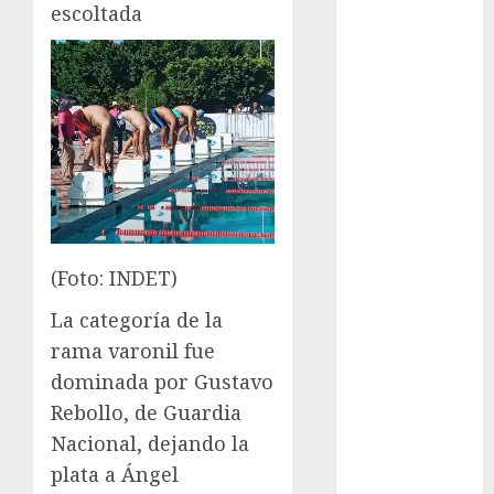
escoltada
FIFA
Fitness
Flag Football
FootGolf
Fórmula Uno
Futbol
Futbol
Americano
Futbol
Americano
(Foto: INDET)
Liga Mayor
La categoría de la
Futbol
rama varonil fue
Argentino
dominada por Gustavo
Futbol
Rebollo, de Guardia
Inglaterra
Gimnasia
Nacional, dejando la
Giro de Italia
plata a Ángel