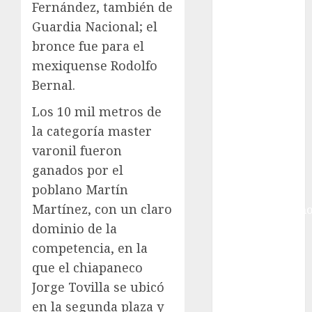
Gobierno de la
Fernández, también de
Ciudad de
Guardia Nacional; el
México
bronce fue para el
Golf
mexiquense Rodolfo
Golf
Bernal.
Internacional
Hockey Sobre
Los 10 mil metros de
Hielo
la categoría master
Indy Car
varonil fueron
Información
ganados por el
General
poblano Martín
Juegos
Martínez, con un claro
Centroamericano
y del Caribe
dominio de la
Juegos de
competencia, en la
Invierno
que el chiapaneco
Juegos
Jorge Tovilla se ubicó
Olímpicos
en la segunda plaza y