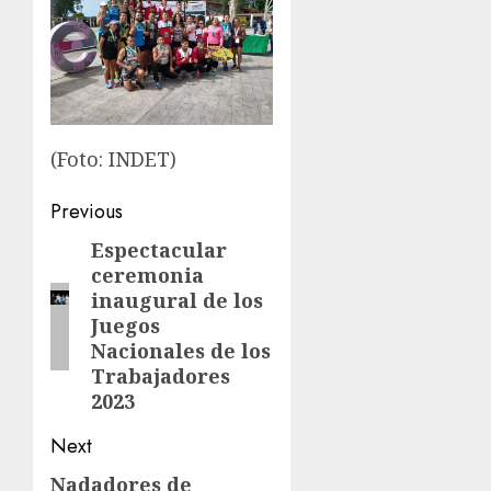
(Foto: INDET)
Post
Previous
navigation
Espectacular
Previous
ceremonia
post:
inaugural de los
Juegos
Nacionales de los
Trabajadores
2023
Next
Nadadores de
Next