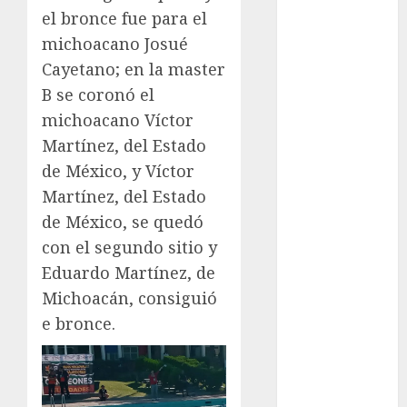
Juegos
el bronce fue para el
Olímpicos Los
michoacano Josué
Ángeles
Cayetano; en la master
Juegos
Paralímpicos
B se coronó el
de Invierno
michoacano Víctor
Leagues Cup
Martínez, del Estado
LFA
de México, y Víctor
Liga de
Martínez, del Estado
Naciones
de México, se quedó
CONCACAF
con el segundo sitio y
Liga Europa
Eduardo Martínez, de
Liga Premier
Michoacán, consiguió
Lucha Libre
Maratón
e bronce.
Media
Maratón
México Racing