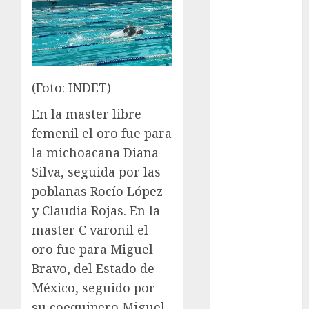
Cup
Motociclismo
Mundial 2026
Mundial de
Atletismo
(Foto: INDET)
Mundial de
Clubes
En la master libre
Mundial
femenil el oro fue para
Femenil
la michoacana Diana
Mundial Sub
Silva, seguida por las
20
poblanas Rocío López
Nacional
y Claudia Rojas. En la
Natación
ONEFA
master C varonil el
Pádel
oro fue para Miguel
Pádel Femenil
Bravo, del Estado de
Pole Dance
México, seguido por
Premier
su coequipero Miguel