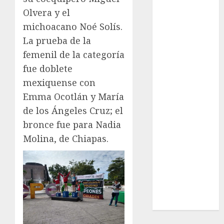
League
Olvera y el
Real Madrid
michoacano Noé Solís.
SALUD
La prueba de la
Serie Mundial
Surf
femenil de la categoría
Taekwondo
fue doblete
Tecnología
mexiquense con
Tenis
Emma Ocotlán y María
Tiro con arco
de los Ángeles Cruz; el
Tour de
bronce fue para Nadia
Francia
Molina, de Chiapas.
Trucks México
Turismo
UEFA
Uncategorized
Voleibol
Wimbledon