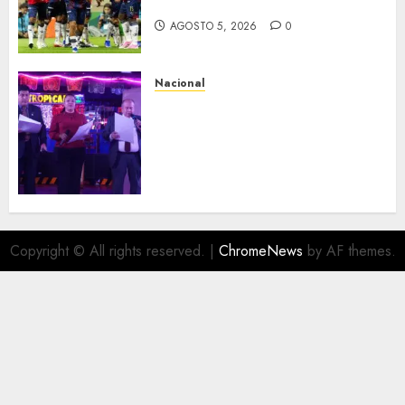
la cara
AGOSTO 5, 2026
0
Nacional
Segunda entrega del Iuris
Dicto 2026 reconoce la
trayectoria de destacados
juristas del Colegio de
Abogados del Valle de México,
filial Ecatepec
AGOSTO 5, 2026
0
Copyright © All rights reserved.
|
ChromeNews
by AF themes.