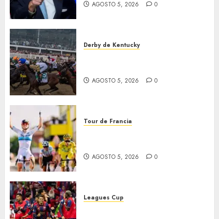
AGOSTO 5, 2026
0
Derby de Kentucky
El Preakness se corre el
domingo
AGOSTO 5, 2026
0
Tour de Francia
Vollering gana 5ª etapa del
Tour
AGOSTO 5, 2026
0
Leagues Cup
Bravos y Potros, únicos en dar