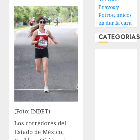
Bravos y
Potros, únicos
en dar la cara
CATEGORIA
Abierto de
Acapulco
Abierto de
Australia
Abierto de
Francia
Acuática
Nelson Vargas
(Foto: INDET)
Ajedrez
Los corredores del
Alpinismo
Amateur
Estado de México,
Anuncio