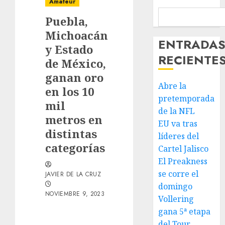
Amateur
Puebla,
Michoacán
ENTRADA
y Estado
RECIENTE
de México,
ganan oro
Abre la
en los 10
pretemporada
mil
de la NFL
metros en
EU va tras
distintas
líderes del
categorías
Cartel Jalisco
El Preakness
se corre el
JAVIER DE LA CRUZ
domingo
NOVIEMBRE 9, 2023
Vollering
gana 5ª etapa
del Tour