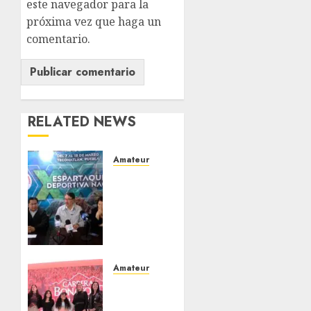
este navegador para la
próxima vez que haga un
comentario.
RELATED NEWS
Amateur
Antorcha
Campesina
celebrará
su XXII
Espartaqueada
Deportiva
Nacional
Amateur
2026 en
Presentan
Tecomatlán,
la